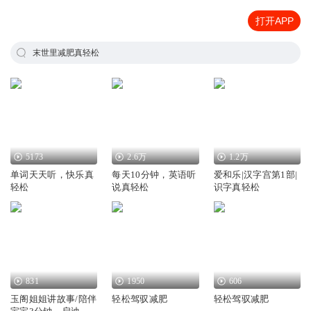
打开APP
末世里减肥真轻松
5173
2.6万
1.2万
单词天天听，快乐真
每天10分钟，英语听
爱和乐|汉字宫第1部|
轻松
说真轻松
识字真轻松
831
1950
606
玉阁姐姐讲故事/陪伴
轻松驾驭减肥
轻松驾驭减肥