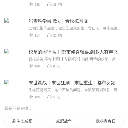
288
38.4万
冯雪科学减肥法｜青松揽月版
让知识指导生活，做自己健康的第一责任人，每个家庭都需要一个懂健康的人。当你认识到自己是健康的第一责任人的时候，你在这一生中可以减少25%的疾病可能性，提高你的寿命20%，健康知识是多么的重要。一个家庭中有一个懂的健康管理的人，就可以减少75%的疾...
114
22.9万
校草的同行高手|都市修真轻喜剧|多人有声书
轻松搞笑|等你来听|【内容简介】咱们可怜的校草，第二集就要变回“单身狗”了吗？为了找回女主，校草踏上了寻找真爱的旅程……余绘不仅是美术系的大才子，画笔勾勒似云锦，墨彩绘出心中情，意境升华之下竟然飘出一缕画魂！还附赠了一只搞怪的精灵……这一...
169
8.8万
末世灵战｜末世狂潮｜末世重生｜都市女频｜末世求生
生存还是毁灭，这个严峻的问题。当流星雨划降临，野兽横行，巨型昆虫肆虐，植物狂暴生长。人类的生存生存该如何去何从？
1098
5.5万
您是不是在找：
剩斗士减肥记
减肥战争
我的青春日常真的