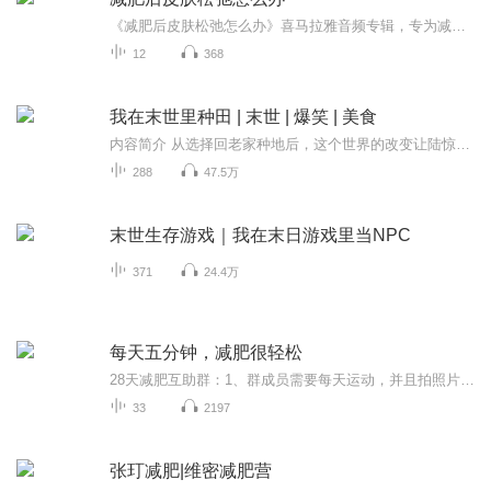
《减肥后皮肤松弛怎么办》喜马拉雅音频专辑，专为减肥后肌肤困扰的你而来！11个音频，10个免费，1个付费，带你一步步解决皮肤松弛难题。免费音频围绕10个关键点，系统讲解，让你轻松应对；付费音频深入分析，10篇系统文章组合，专业指导，让你重拾紧致肌肤...
12
368
我在末世里种田 | 末世 | 爆笑 | 美食
内容简介 从选择回老家种地后，这个世界的改变让陆惊蛰有点猝不及防.他以为自己以后的生活是末世求生记，但从遇上赵成戟后，就成了种田养猫还有美男在侧的幸福生活？陆惊蛰喜欢做吃的，更喜欢给喜欢的人做吃的，好在赵成戟吃的多.陆惊蛰从来不看恐怖片，晚...
288
47.5万
末世生存游戏｜我在末日游戏里当NPC
371
24.4万
每天五分钟，减肥很轻松
28天减肥互助群：1、群成员需要每天运动，并且拍照片记录或者录制视频，完成打卡，打开满28天即可完成任务；2、运动时间可长可短，短到几分钟，长至几小时，最重要的是坚持每天运动；3、运动形式不限制形式，有氧、无氧、室内、室外、器械、无器械，皆可；...
33
2197
张玎减肥|维密减肥营