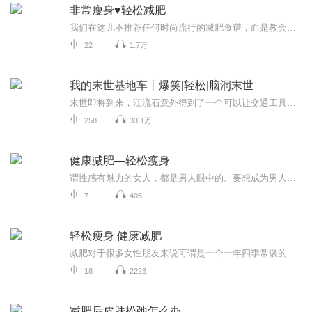
非常瘦身♥轻松减肥
我们在这儿不推荐任何时尚流行的减肥食谱，而是教会你如何控制对饥饿的反应，更重要的是，我们将教会你如何减轻由于节食而引起食欲高涨所带来的心理压力，从而控制你的食欲。
22
1.7万
我的末世基地车丨爆笑|轻松|脑洞末世
末世即将到来，江流石意外得到了一个可以让交通工具改装升级的黑科技。扫描一下，立刻就可以进行改装。什么，你以为我这是中巴车？其实我这是可以在怪物丧尸中横冲直撞，还能变形的超级基地车。不但防弹防丧尸，里面还有卧室、厨房、淋浴间，还能发电。末...
258
33.1万
健康减肥―轻松瘦身
谓性感有魅力的女人，都是男人眼中的。要想成为男人眼中的性感有魅力的女人，该怎么做呢？而男人所认为的性感有魅力的女人又是什么样的呢？ 自古男性要求女性必须是：贤慧的妻子、热情的荡妇、慈祥的母亲、圣洁的天使、值得信赖的朋友等5种角色，有时她能倾听他的话语，对他百依百顺，并且能够抚慰他的心灵；有时则希望她能撒撒娇，让他扮演保护者的角色。 男性所追求的理想女性，没有一定的准则，有时安抚失意的他，他会认为你是天下最好的女人，有时则会怒骂道：“真罗嗦，不必你多管...
7
405
轻松瘦身 健康减肥
减肥对于很多女性朋友来说可谓是一个一年四季常谈的话题，但是也有很多人被瘦身折磨得很是痛苦，为什么会这样呢？那是因为你减肥没有用正确的健康的方法！本期专辑就教您正确健康得瘦身，有想瘦身的听众朋友千万不要错过喔！
18
2223
减肥后皮肤松弛怎么办