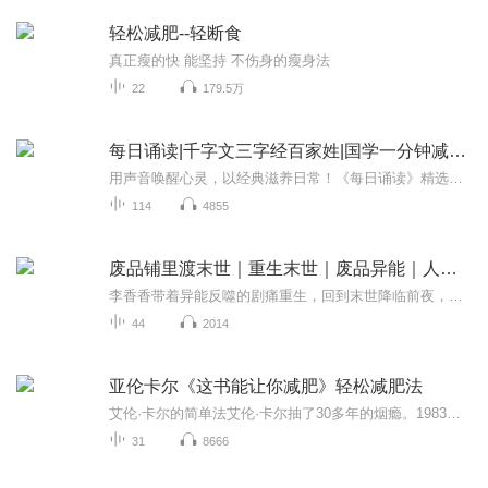
轻松减肥--轻断食
真正瘦的快 能坚持 不伤身的瘦身法
22
179.5万
每日诵读|千字文三字经百家姓|国学一分钟减压真轻松
用声音唤醒心灵，以经典滋养日常！《每日诵读》精选千字文三字经百家姓名篇，伴您晨起夜读，在忙碌中沉淀片刻宁静。专业主播温暖演绎，每日片刻短篇诵读，助您积累文学素养、舒缓压力，让每一天从诗意与智慧开始。订阅即享心灵SPA，遇见更好的自己！
114
4855
废品铺里渡末世｜重生末世｜废品异能｜人性救赎
李香香带着异能反噬的剧痛重生，回到末世降临前夜，一眼识破苏雅、赵倩的双重算计，手握「废料活化+ 痛感回溯」双异能，誓要改写全员覆灭的悲剧。赤雾笼罩的世界里，旧物藏着末世起源的记忆碎片，也成了她的制胜武器 —— 活化旧拖鞋当暗器、废金属织净化...
44
2014
亚伦卡尔《这书能让你减肥》轻松减肥法
艾伦·卡尔的简单法艾伦·卡尔抽了30多年的烟瘾。1983年，在无数次失败的戒烟尝试之后，他从每天100支烟变成了零支，没有遭受戒断的痛苦，没有使用意志力，也没有长胖。他意识到他已经发现了世界一直在等待的东西——简单戒烟法，并开始了帮助治愈世界上吸...
31
8666