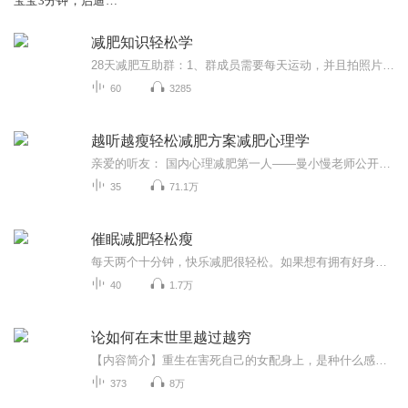
宝宝3分钟，启迪心
智真轻松
减肥知识轻松学
28天减肥互助群：1、群成员需要每天运动，并且拍照片记录或者录制视频，完成打卡，打开满28天即可完成任务；2、运动时间可长可短，短到几分钟，长至几小时，最重要的是坚持每天运动；3、运动形式不限制形式，有氧、无氧、室内、室外、器械、无器械等等皆可...
60
3285
越听越瘦轻松减肥方案减肥心理学
亲爱的听友： 国内心理减肥第一人——曼小慢老师公开瘦身终极秘密，越听越瘦的原创作品，向6500万肥胖者揭晓瘦身最简单、最长久、最轻松的减肥秘诀，从本质解决减肥反弹、减不下去、反复反弹、情绪化暴饮暴食、贪吃、嘴馋、一吃就停不下来等顽固瘦身难题，...
35
71.1万
催眠减肥轻松瘦
每天两个十分钟，快乐减肥很轻松。如果想有拥有好身材，还不想错过美味。如果你想健康，快乐的瘦下来，如果你多次减肥失败，那么这个课程你一定要听。催眠减肥第一人不二老师每年辅导上万名学员成功减肥，还等什么快来吧。
40
1.7万
论如何在末世里越过越穷
【内容简介】重生在害死自己的女配身上，是种什么感觉？虞朝暮表示，拿走女配的一切，就是对女配最大的报复。她不光要继承女配的系统、女配的哥哥。还要继承女配的一切，于是她继承一大群的娃......【作者/主播简介】作者：包包紫，网络小说作家。主播：青...
373
8万