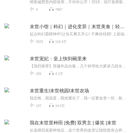
维密减肥营内部使用，不对外公开！2018，张玎老师新档节目“减肥密码，跟张玎看透减肥”
4
7967
末世小馆｜科幻｜进化变异｜末世美食｜轻松爽文
起点科幻霸榜神作!让你又爽又开心! 不爽你找我! 上架福利多 私红包速来领 新书上架福利超多,私信主播进裙参与!作品简介 林愁:老子要在末日里开一间超牛的五星级小饭馆，爆炒活尸肉，回锅金线鲨，酒烹毒龙兽，清蒸鬼翼蝠！ 天上飞的海里游的地上跑的通通...
2523
116.4万
末世宠妃：皇上快到碗里来
【强烈推荐】穿越作品合集，几个帅哥给大家讲几段女人穿越成为妃子，被皇子争宠的故事。喜欢记得关注哦~【本专辑包含作品】《末世宠妃》《雇佣兵穿越之王妃难当》《玉匙情缘》《天珠》【购买须知】1、本作品为付费有声书，免费试听结束后，续需要购买收听...
226
2.1万
末世重生I末世桃园I末世农场
我后悔，我混蛋，既然重生了，我一定要改变一切，救回我的亲人，带着我的亲人在这可怕的末世活下来，秦韩风仰起头，相比之前慌乱迷茫，这一刻他的眼中显出前所未有的坚定。如果末世无法避免，那么，他，秦韩风一定要活得比谁都好！
137
14.4万
我在末世里种田 |免费| 双男主 | 爆笑 |末世
从选择回老家种地后，这个世界的改变让陆惊蛰有点猝不及防.他以为自己以后的生活是末世求生记，但从遇上赵成戟后，就成了种田养猫还有美男在侧的幸福生活？陆惊蛰喜欢做吃的，更喜欢给喜欢的人做吃的，好在赵成戟吃的多.陆惊蛰从来不看恐怖片，晚上也不走...