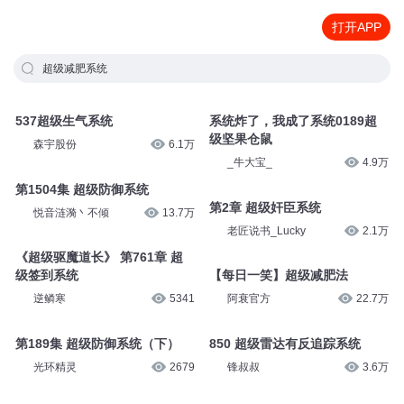
打开APP
超级减肥系统
537超级生气系统
系统炸了，我成了系统0189超
级坚果仓鼠
森宇股份
6.1万
_牛大宝_
4.9万
第1504集 超级防御系统
第2章 超级奸臣系统
悦音涟漪丶不倾
13.7万
老匠说书_Lucky
2.1万
《超级驱魔道长》 第761章 超
级签到系统
【每日一笑】超级减肥法
逆鳞寒
5341
阿衰官方
22.7万
第189集 超级防御系统（下）
850 超级雷达有反追踪系统
光环精灵
2679
锋叔叔
3.6万