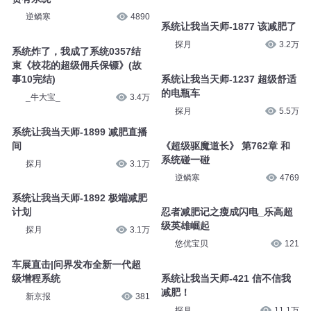
逆鳞寒
4890
系统让我当天师-1877 该减肥了
探月
3.2万
系统炸了，我成了系统0357结
束《校花的超级佣兵保镖》(故
事10完结)
系统让我当天师-1237 超级舒适
的电瓶车
_牛大宝_
3.4万
探月
5.5万
系统让我当天师-1899 减肥直播
间
《超级驱魔道长》 第762章 和
系统碰一碰
探月
3.1万
逆鳞寒
4769
系统让我当天师-1892 极端减肥
计划
忍者减肥记之瘦成闪电_乐高超
级英雄崛起
探月
3.1万
悠优宝贝
121
车展直击|问界发布全新一代超
级增程系统
系统让我当天师-421 信不信我
减肥！
新京报
381
探月
11.1万