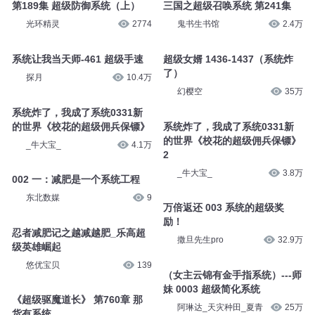
第189集 超级防御系统（上）
三国之超级召唤系统 第241集
光环精灵
2774
鬼书生书馆
2.4万
系统让我当天师-461 超级手速
超级女婿 1436-1437（系统炸
了）
探月
10.4万
幻樱空
35万
系统炸了，我成了系统0331新
的世界《校花的超级佣兵保镖》
系统炸了，我成了系统0331新
的世界《校花的超级佣兵保镖》
_牛大宝_
4.1万
2
_牛大宝_
3.8万
002 一：减肥是一个系统工程
东北数媒
9
万倍返还 003 系统的超级奖
励！
忍者减肥记之越减越肥_乐高超
撒旦先生pro
32.9万
级英雄崛起
悠优宝贝
139
（女主云锦有金手指系统）---师
妹 0003 超级简化系统
《超级驱魔道长》 第760章 那
阿琳达_天灾种田_夏青
25万
货有系统