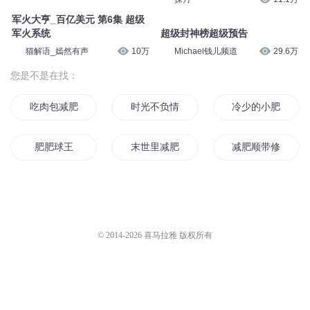
军火大亨_百亿美元 第6集 超级
军火系统
超级封神榜超级预告
猫解语_嫣然有声
10万
Michael钱儿频道
29.6万
您是不是在找：
吃肉包减肥的杀手
时光不负情深不减
冷少的小肥妻
肥肥球王
末世里减肥真轻松
减肥顺带修个仙
娘子大人请减肥
剩斗士减肥记
她又减肥失败了
多年不减你深情
肥婆皇后
胖妞减肥游戏
© 2014-
2026
喜马拉雅 版权所有
穿越之王妃减肥成功了
肥宅系男神
史麦儿减肥记
逆天系统王爷奴家减个肥
肥宅穿越成了肥宅
直男的减肥指南