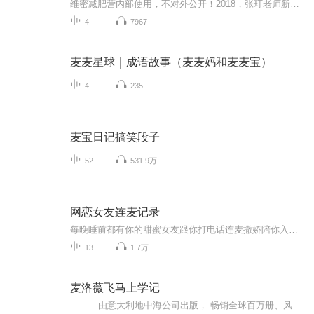
维密减肥营内部使用，不对外公开！2018，张玎老师新档节目“减肥密码，跟张玎看透减肥”
4
7967
麦麦星球｜成语故事（麦麦妈和麦麦宝）
4
235
麦宝日记搞笑段子
52
531.9万
网恋女友连麦记录
每晚睡前都有你的甜蜜女友跟你打电话连麦撒娇陪你入睡。
13
1.7万
麦洛薇飞马上学记
由意大利地中海公司出版， 畅销全球百万册、风靡13个国家的儿童魔法励志书——麦洛薇已经落户中国。 本套书主要针对6-12岁的女孩子，借由5匹麦洛薇飞马在命运城堡学习本领的故事，表现童年的纯真、美好，她们无拘无束地迎接新生活，毫无掩饰地团结在一起，故事情节魔幻、励志、自由、美丽……让童年时代的女孩子们百读不厌，收获阅读的乐趣和成长的能量。