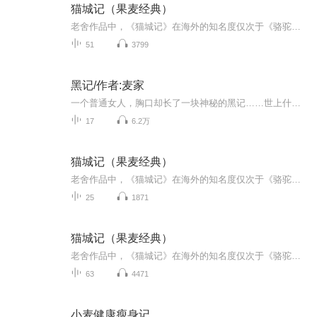
猫城记（果麦经典）
老舍作品中，《猫城记》在海外的知名度仅次于《骆驼祥子》，有日、法、英、德、俄、匈语译本。为老舍赢得声望的同时，也埋下了隐患：作者晚年的诸多遭遇，在小说的后半部分已有伏笔。“九·一八”事变次年，33岁的老舍发表长篇讽刺小说《猫城记》，借火星...
51
3799
黑记/作者:麦家
一个普通女人，胸口却长了一块神秘的黑记……世上什么神秘的事都有，但这样神秘的事我还是第一次听说。不，不，更神秘的事还在后面…… —— 摘自著名科学家撰写的医学论文《猜想未来恶症》。“未来恶症”有了明确的猜想，那就是:人的肌体将如同今天人体身上的细胞或蛋白质一样出现叛乱分子，成为病原体，然后给人造成致命的伤害。作家麦家用丰富的想象揭示神秘的生命科学……
17
6.2万
猫城记（果麦经典）
老舍作品中，《猫城记》在海外的知名度仅次于《骆驼祥子》，有日、法、英、德、俄、匈语译本。为老舍赢得声望的同时，也埋下了隐患：作者晚年的诸多遭遇，在小说的后半部分已有伏笔。“九·一八”事变次年，33岁的老舍发表长篇讽刺小说《猫城记》，借火星...
25
1871
猫城记（果麦经典）
老舍作品中，《猫城记》在海外的知名度仅次于《骆驼祥子》，有日、法、英、德、俄、匈语译本。为老舍赢得声望的同时，也埋下了隐患：作者晚年的诸多遭遇，在小说的后半部分已有伏笔。“九·一八”事变次年，33岁的老舍发表长篇讽刺小说《猫城记》，借火星...
63
4471
小麦健康瘦身记