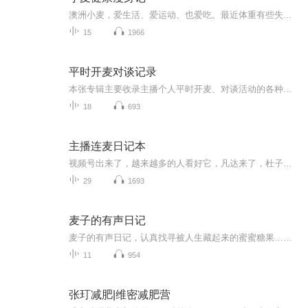
澳洲小麦，爱生活、爱运动、也爱吃。最近体重有些失控，开始努力锻炼身体，健康饮食，保证睡眠。我会把瘦身过程中的点点滴滴、好的经验和犯错的教训和大家分享，从吃、睡、动、装备、app、心理状态、和繁忙的工作学习生活方式如何适应等各方面分享我最真实...
15
1966
平时开麦对谈记录
本张专辑主要收录主播个人平时开麦、对谈活动的各种回放，可以体现个人在很多问题上的看法，本人浩然之气至大至刚（原名：江州赤鬼）欢迎大家走进我、认识我、与我交流。
18
693
主播连麦日记本
视频号出来了，越来越多的人看好它，凡达来了，杜子建来了，还会有越来越多的大主播都会来到这个视频号赛道，开启视频号直播之路，此专辑会持续记录大主播们的精彩连麦片段，方便所有家人们收听回放学习！ 此专辑将持续更新，大家如果喜欢听，认真听完，不只是可以让你心情愉悦，而且还能让你涨见识，涨智慧！更关键的是，它所反应的是一个播商时代的社会现象，人间百态！绝对让你听完有很多的收获与感悟。。...
29
1693
麦子的有声日记
麦子的有声日记，认真找寻被人生藏起来的蜜蜜糖果……
11
954
张玎减肥|维密减肥营