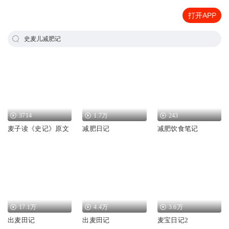
打开APP
史麦儿减肥记
3714
1.7万
243
麦子读《史记》原文
减肥日记
减肥饮食笔记
17.1万
4.4万
3.6万
出麦田记
出麦田记
麦宝日记2