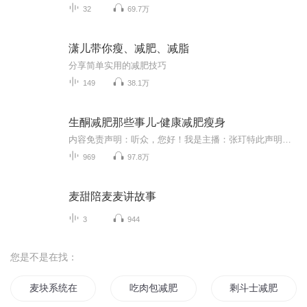
32
69.7万
潇儿带你瘦、减肥、减脂
分享简单实用的减肥技巧
149
38.1万
生酮减肥那些事儿-健康减肥瘦身
内容免责声明：听众，您好！我是主播：张玎特此声明：本音频不包含“诊疗内容”、不包含“医疗建议”、不包含“用药建议”。我机构营业执照：包含“健康咨询”资质、包含“健康管理”资质、包含“医学研究”资质。本音频是单纯的“读书心得、信息分享”。...
969
97.8万
麦甜陪麦麦讲故事
3
944
您是不是在找：
麦块系统在异界
吃肉包减肥的杀手
剩斗士减肥记