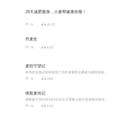
28天减肥瘦身，小麦帮健康你瘦！
...
21
26.1万
丹麦史
78
5.6万
麦田守望记
本书忠实地记录和呈现了16年来麦田志愿者与麦田资助人、小麦苗（麦田服务对象）之间，以及在2020年疫情时期麦田志愿者积极投入到抗疫救援中，用生命影响生命的故事。 翻开这本书，似乎可以窥见16年前麦田是如何诞生的，麦田所秉持的教育观——每个孩子都可...
31
1566
俾斯麦传记
俾斯麦于1815年4月1日出生于普鲁士勃兰登堡阿尔特马克雪恩豪森庄园一家大容克贵族世家。幼时受过良好教育，曾经在哥廷根大学和柏林大学学习法律、历史和外语。大学期间，他曾与同学作过27次决斗。毕业后服兵役。俾斯麦体格强壮、个性粗野，为了追求目标可以不择手段，持现实主义态度。1839年以后，他回到自己的领地，经营庄园经济，采用新的耕作方法，改进农具，作物轮种，进行商品生产。1847年，俾斯麦成为普鲁士议会议员;1851-1858年被任命为普鲁士邦驻德意志联邦代表会的代表，1859年任驻俄公使，1861年改任驻法公使。1862年任普鲁士首相兼外交大臣，极力推行"铁血政策"，主张通过战争，由普鲁士统一德国。他相继发动了对丹麦、奥地利和法国的战争，逐步实现了德国统一。1871年俾斯麦出任新成立后的德意志帝国宰相，并受封为公爵。此后的20年间，他权倾朝野。对内加强普鲁士和帝国政府的权力，促进容克和资产阶级的联盟和经济收益，镇压工人运动;对外采取现实主义态度，争霸欧洲，并向海外积极扩张，他本人成为19世纪下半期欧洲政治舞台上的风云人物。1890年，他被新皇威廉二世命令辞职，回到庄园。1898年去世。 奥托·冯·俾斯麦(Otto von Bismarck，1815年4月1日-1898年7月30日)，劳恩堡公爵，普鲁士王国首相(1862年-1871年)，德意志帝国第一任总理(1871年-1890年)，人称「铁血宰相」(德文:Eiserner Kanzler)、「德国的建筑师」及「德国的领航员」。 俾斯麦是19世纪最卓越的政治家之一，他任普鲁士首相期间通过一系列成功的战争统一了德国，并成为德意志帝国第一任总理。 最初，作为一个保守的专制主义者，俾斯麦镇压了19世纪80年代的社会主义运动。他通过立法建立了世界上最早的工人养老金、健康医疗保险及社会保险制度。 《俾斯麦传》 曹壮 编著 目 录 第 一 章............... 童年·负笈柏林 第 二 章............. 大学·亚琛·服役 第 三 章............... 归田·旅游英伦 第 四 章............. 交友·从政·结婚 第 五 章............. 革命·勤王·人父 第 六 章............. 议会·宪法·受命 第 七 章............... 法兰克福·展才 第 八 章............. 驻俄·宠儿·病夫 第 九 章............. 驻法·伦敦·凯蒂 第 十 章............... 军国·铁血宰相 第 十一 章............... 铁血宰相·波兰 第 十二 章................. 丹麦·拉萨尔 第 十三 章............... 对丹战争·毛奇 第 十四 章............... 加施泰因·母爱 第 十五 章............... 遇刺·普奥战争 第 十六 章............... 普奥战后·内政 第 十七 章............... 访法·篡改电文 第 十八 章............... 普法战争·色当 第 十九 章............... 梅斯·国防政府 第 二十 章............... 第二帝国·和约 第二十一章............... 公社·正式和约 第二十二章............. 受封·皇孙·异党 第二十三章............... 宗教·文化斗争 第二十四章............... 波黑危机·掮客 第二十五章............. 关税·保险·死约 第二十六章............. 两盟·殖民·保王 第二十七章............... 帝崩·三皇之年 第二十八章............. 罢相·丧妻·子女 第二十九章................. 铁血宰相之死 第 三十 章............... 第三·第四帝国 尾声
54
2.5万