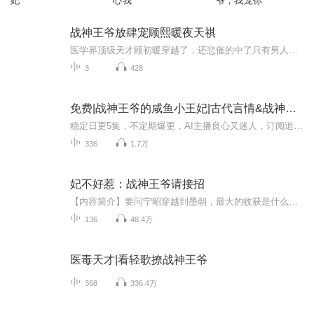
妃
心我
爷，我宠你
战神王爷放肆宠顾熙暖夜天祺
医学界顶级天才顾初暖穿越了，还悲催的中了只有男人才能解的毒。 为了保住狗命，她半路拉了一个重伤的美男解毒。 “睡一觉而已，你又不亏。” 她说得理直气壮，却把他气得差点昏死。 混蛋，他堂堂战神，竟让一个来历不明的女人给染指了，...
3
428
免费|战神王爷的咸鱼小王妃|古代言情&战神&王妃
稳定日更5集，不定期爆更，AI主播良心又迷人，订阅追更不迷路！ 【内容简介】 【战神 王妃 权倾天下 双强】 “怎么还像个小气包了？”他唇角微勾，嗓音低沉“是谁在看不到我的时候像只小猫一样望眼欲穿等着我回来的，怎么我回来还不理我了。” “乖，...
336
1.7万
妃不好惹：战神王爷请接招
【内容简介】要问宁昭穿越到墨朝，最大的收获是什么，那自然是收服了出名的直男六王爷。人前墨绝尘：“宁昭，你身为六王妃，就要有王妃的自觉。你的眼睛只能看本王，你的心里也只能有本王的存在，你要是敢多看三哥一眼，本王就……”宁昭：“就怎样？”墨...
136
48.4万
医毒天才|看轻歌撩战神王爷
368
336.4万