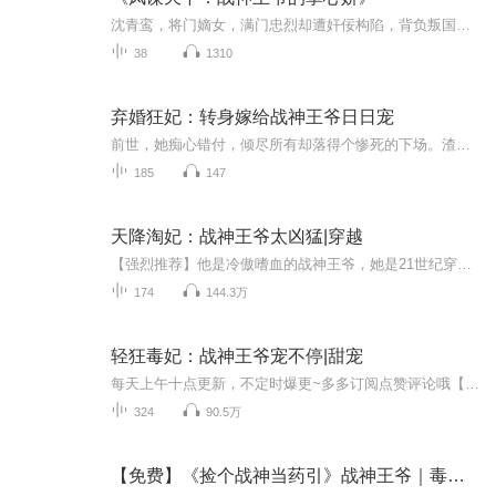
沈青鸾，将门嫡女，满门忠烈却遭奸佞构陷，背负叛国污名。十年蛰伏，她敛去锋芒，步步为营，只为洗刷家族冤屈。萧凛，大雍朝天策上将，手握重兵，杀伐果断，是令敌国闻风丧胆的冷面战神。他冷眼旁观朝堂风云，却在不知不觉中被这个心思缜密、坚韧不屈的女...
38
1310
弃婚狂妃：转身嫁给战神王爷日日宠
前世，她痴心错付，倾尽所有却落得个惨死的下场。渣男薄情寡义，绿茶更是心狠手辣，联手将她推入深渊。重生一世，她誓要复仇！ 虐渣男，斗绿茶，她要让那些欺她、辱她之人付出血的代价！前世的懦弱早已抛却，这一世她步步为营，誓要活出自我。 ...
185
147
天降淘妃：战神王爷太凶猛|穿越
【强烈推荐】他是冷傲嗜血的战神王爷，她是21世纪穿越而来的逗比少女！于是她成了他的童养媳…….【内容简介】他是冷傲嗜血的战神王爷，她是21世纪穿越而来的逗比少女！初见，她紧紧的抱着他的大腿，死不撒手！于是，8岁的小萝卜头，抱上了燕龙国最厉害的大腿！借着某王的威风狐假虎威！...
174
144.3万
轻狂毒妃：战神王爷宠不停|甜宠
每天上午十点更新，不定时爆更~多多订阅点赞评论哦【强烈推荐】一道圣旨，她无奈嫁入将军府婚前，萧将军：就算娶了你，我也不会喜欢你的！！婚后，萧将军：媳妇去哪我去哪！众人：哈哈哈，真香！掌阅高分小说，古言甜宠双播剧甜蜜来袭~（你想看萧将军的打...
324
90.5万
【免费】《捡个战神当药引》战神王爷｜毒医王妃｜穿越