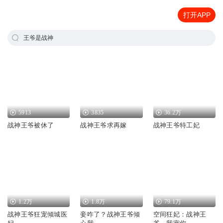
打开APP
王爷是战神
5913
3835
36.2万
战神王爷被休了
战神王爷求再嫁
战神王爷特工妃
1.2万
1.8万
79.1万
战神王爷狂宠倾城医
妾咋了？战神王爷倾
空间狂妃：战神王