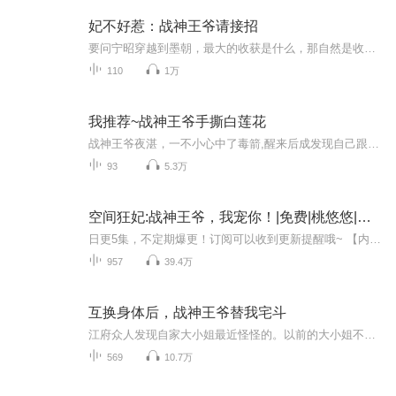
妃不好惹：战神王爷请接招
要问宁昭穿越到墨朝，最大的收获是什么，那自然是收服了出名的直男六王爷。人前：墨绝尘：“宁昭，你身为六王妃，就要有王妃的自觉。你的眼睛只能看本王，你的心里也只能有本王的存在，你要是敢多看三哥一眼，本王就……”宁昭：“就怎样？”墨绝尘：“就...
110
1万
我推荐~战神王爷手撕白莲花
战神王爷夜湛，一不小心中了毒箭,醒来后成发现自己跟京城第一美女江穗宁换了身体，不得不开始应付庶妹的挑衅、渣男的算计、 绿茶的阴谋共同对敌的情况下产生感情。
93
5.3万
空间狂妃:战神王爷，我宠你！|免费|桃悠悠|古代言情&战神&空间&双战神&王爷&先婚后爱&医妃&随身空间
日更5集，不定期爆更！订阅可以收到更新提醒哦~ 【内容简介】 在一个权谋交织的古代宫廷中，景塞景背负着家族的重托，为了守护安国公府的荣耀，她毅然决然地踏入了权力的漩涡。面对重重危机和背叛，她凭借智慧和勇气，一次次化险为夷。然而，当她发现自己...
957
39.4万
互换身体后，战神王爷替我宅斗
江府众人发现自家大小姐最近怪怪的。以前的大小姐不爱说话，温温柔柔。现在的大小姐也不爱说话，却总让人感觉到一股肃杀之气。
569
10.7万