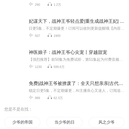
290
1.2万
妃谋天下，战神王爷轻点爱|重生成战神王妃| AI电子书
日更5集，不定期爆更！订阅可以收到更新提醒哦【内容简介】新皇登基之日，便是初云身死之时。双手双脚被废、脸被划烂，她恨得人还只是自己的亲妹妹初浅，而不是那个男人！即使她被万人唾骂、臭名远播，也在一直等着他，等他带她母仪天下，直到妹妹初浅在她...
507
1900
神医娘子：战神王爷心尖宠丨穿越甜宠
【强烈推荐】前50集为免费试听，第51集起为付费音频，新品推广期可免费试听。0.2元/集，会员免费收听；日更5集，不定时爆更，多多评论订阅可加更哦~【内容介绍】 现代女西医穿成农家女，没爹疼，没娘爱，家徒四壁不说，还要照顾一个包子妹妹。白清越表示这...
1230
599.6万
免费|战神王爷被撩废了：全天只想亲亲|古代言情&战神&团宠
稳定日更5集，不定期爆更，AI主播良心又迷人，订阅追更不迷路！ 【内容简介】 【空间医妃+甜宠追妻+战神+团宠+打脸爽文+直球出击】 末世战神，一朝穿越，竟成了残疾王爷的冲喜王妃。 面对“女娲毕设”的颜值，沈麓眠表示非常满意！ 腿残...
989
62.3万
您是不是在找：
少爷的帝国
当少爷的日子
风之少爷