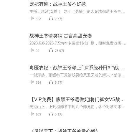
宠妃有道：战神王爷不好惹
主播：沐汐(女播 ） 龙汇（男播）别人穿越都是王爷皇子宠上天，打脸虐渣看心情。她却因为一张“破纸”被人马不停蹄的追杀！WTF？好吧，命衰不要紧，抱个金主，云雪瑶相信她一样能走上人生巅峰！不想竟遇上了满腹阴诡的冷酷王爷！云雪瑶：老天爷，我只想要美少年!
322
2.7万
战神王爷请笑纳|古言高甜宠妻
2023.6.8-2023.7.5为本专辑福利推广期，限时免费收听~全新多人剧版《萌妃可口：战神王爷请笑纳》已上线，升级体验，等候收听！（点击书名即可跳转~）【强烈推荐】若看文学精品古言长篇小说~不容错过~【内容简介】“王爷，别家王妃琴棋书画，样样精通。可我...
92
75.9万
毒医农妃：战神王爷赖上门#系统种田# #战神变赘婿
一朝穿越，顶级特工竟被贱卖给又丑又老的鳏夫？楚倾言冷笑捏碎婚书：”扒皮抽筋，一个都别想跑！“身为21世纪毒医双绝的王牌，她穿成懦弱农女，手握逆天系统——种田？灵泉空间万亩良田秒丰收！治病？阎王手里夺命只需一根针！虐渣？嫡姐陷害反被卖进窑子...
884
5.3万
【VIP免费】腹黑王爷霸傲妃|将门孤女VS战神王爷
无道山上，上到祖师爷下到几个师兄们，各个对慕羽零关怀备至、疼爱有加，怎料，突然有一天，无道仙人要这个最受宠爱的小徒弟下山历劫……福利1. 收听福利：上架当月收听时长120小时+90%收听+五星好评+10张月票；加主播微信领取8.8元红包，人数限定(10人）2...
103
5.1万
《凤谋天下：战神王爷的掌心娇》