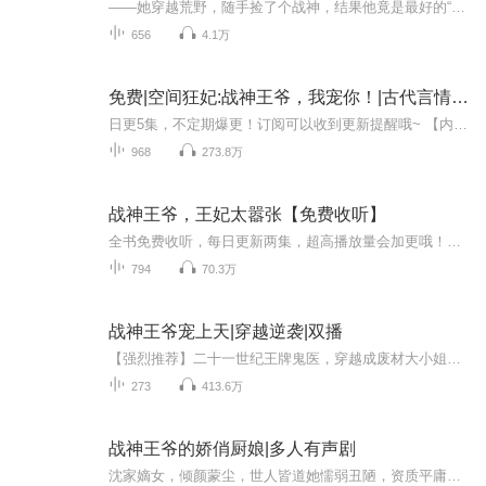
——她穿越荒野，随手捡了个战神，结果他竟是最好的“药引”！——“王爷，你中的毒，只有我能解。”“代价？”“我要你——当我的药引！”古媚儿，现代战地医生，一朝穿成南越部落弃女，却发现自己竟能解天下奇毒！狩猎途中，她撞见身中剧毒、奄奄一息的...
656
4.1万
免费|空间狂妃:战神王爷，我宠你！|古代言情&战神&空间
日更5集，不定期爆更！订阅可以收到更新提醒哦~ 【内容简介】 烟花流转间,朝野纷乱,沈麓眠肩负沈家破碎前程,却遭暴徒陷害,命陷囹圄。婚期将近,她在刀笔交加般的命运中绝地反击,执子之手,化作一把利剑刺破重重阴谋。楚王爷面容冷峻,却动容于沈麓眠疯狂大胆...
968
273.8万
战神王爷，王妃太嚣张【免费收听】
全书免费收听，每日更新两集，超高播放量会加更哦！内容简介【超飒女主，双强，能动手不哔哔】且看现代医女穿越到古代是如何翻转局面，作天作地的。新婚之夜她被扔出大帐赏给士兵。第二天她送他一方绿头巾。传闻战神王爷是个吸血鬼王爷，要日日饮血才能尽...
794
70.3万
战神王爷宠上天|穿越逆袭|双播
【强烈推荐】二十一世纪王牌鬼医，穿越成废材大小姐自带红包系统，玩转天下！没想到顺带收了一位将她宠上天的王爷~甜宠+系统+逆袭文，让你看得爽翻天！快来订阅点赞评论吧~【内容简介】某女怒目瞪着眼前这帅气逼人的霸道王爷，怒声喝道：“请拿开你的爪子！”某王爷邪魅一笑：“我的妃，该就寝了！”她，二十一世纪王牌鬼医，穿越成废材大小姐？后娘庶妹欺凌？未婚夫更是狠心想要害死她？说她是废材，打得你满地找牙！红包在手，天下我有！...
273
413.6万
战神王爷的娇俏厨娘|多人有声剧
沈家嫡女，倾颜蒙尘，世人皆道她懦弱丑陋，资质平庸，任人欺凌。未婚夫的背叛，更将她逼入绝境，香消玉殒于冰冷湖底。再次睁眼，灵魂已换！她是来自华夏的第一女医师，医术通神，可定人生死，亦能起死回骸。曾经的欺辱，她必将百倍奉还！让那些轻贱她的人...