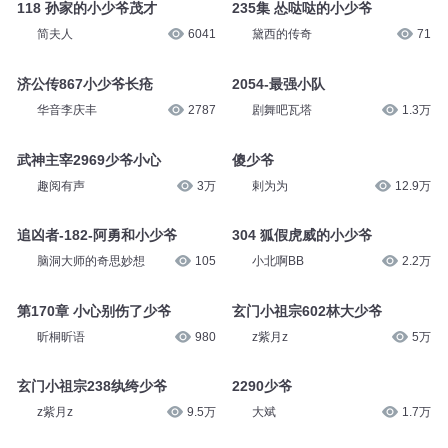
118 孙家的小少爷茂才
235集 怂哒哒的小少爷
简夫人
6041
黛西的传奇
71
济公传867小少爷长疮
2054-最强小队
华音李庆丰
2787
剧舞吧瓦塔
1.3万
武神主宰2969少爷小心
傻少爷
趣阅有声
3万
剌为为
12.9万
追凶者-182-阿勇和小少爷
304 狐假虎威的小少爷
脑洞大师的奇思妙想
105
小北啊BB
2.2万
第170章 小心别伤了少爷
玄门小祖宗602林大少爷
昕桐昕语
980
z紫月z
5万
玄门小祖宗238纨绔少爷
2290少爷
z紫月z
9.5万
大斌
1.7万