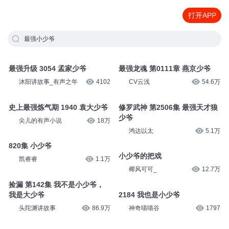
打开APP
最强小少爷
最强升级 3054 孟家少爷
最强龙魂 第0111章 燕京少爷
沐阳讲故事_有声之年
4102
CV云浅
54.6万
史上最强炼气期 1940 袁大少爷
修罗武神 第2506集 最强天才狼
少爷
尖儿的有声小说
18万
鸿达以太
5.1万
820集 小少爷
小少爷的把戏
凯睿睿
1.1万
椰风可可_
12.7万
捡漏 第142集 我不是小少爷，
我是大少爷
2184 我也是小少爷
头陀渊讲故事
86.9万
神奇喵喵谷
1797