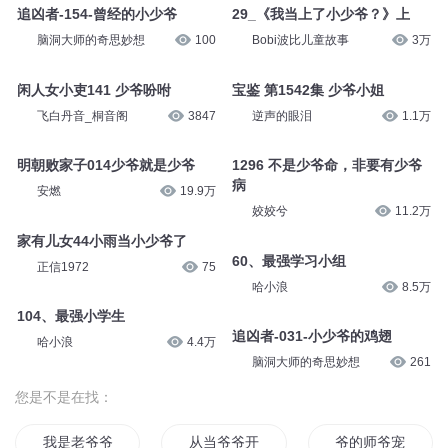
追凶者-154-曾经的小少爷
29_《我当上了小少爷？》上
脑洞大师的奇思妙想
100
Bobi波比儿童故事
3万
闲人女小吏141 少爷吩咐
宝鉴 第1542集 少爷小姐
飞白丹音_桐音阁
3847
逆声的眼泪
1.1万
明朝败家子014少爷就是少爷
1296 不是少爷命，非要有少爷
病
安燃
19.9万
姣姣兮
11.2万
家有儿女44小雨当小少爷了
60、最强学习小组
正信1972
75
哈小浪
8.5万
104、最强小学生
追凶者-031-小少爷的鸡翅
哈小浪
4.4万
脑洞大师的奇思妙想
261
您是不是在找：
我是老爷爷
从当爷爷开始
爷的师爷宠妃