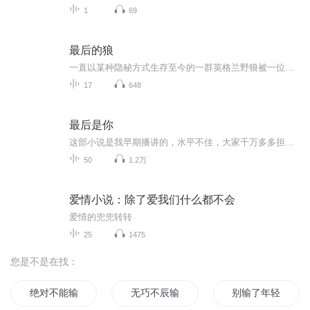
1
69
最后的狼
一直以某种隐秘方式生存至今的一群英格兰野狼被一位猎人发现了，他期望它们都死在自己的枪口下，从而让自己名垂青史。于是，他开始疯狂地猎杀这些珍贵的生命，一场惊心动魄的生死搏斗拉开了帷幕，一只只狼先后死去……
17
648
最后是你
这部小说是我早期播讲的，水平不佳，大家千万多多担待啦，郭瑞谢谢大家的包容呢。小说 内容：一段婚姻不幸福，下一段婚姻会不会幸福呢，中年男人寻觅爱的故事
50
1.2万
爱情小说：除了爱我们什么都不会
爱情的兜兜转转
25
1475
您是不是在找：
绝对不能输
无巧不辰输
别输了年轻的心