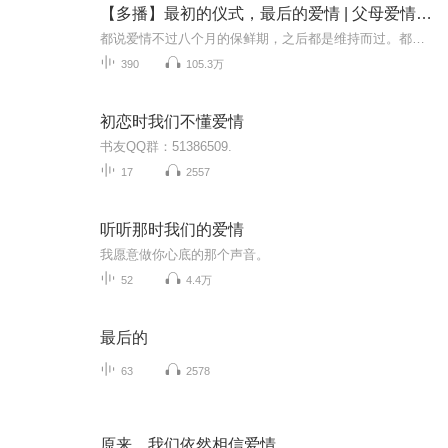
【多播】最初的仪式，最后的爱情 | 父母爱情题材
都说爱情不过八个月的保鲜期，之后都是维持而过。都说婚姻不过三年的保鲜期，之后有尴尬的七年之痒，过去了，就过去了，转化为亲情，过不去的，就成了眼里的一颗沙。虽然谁都期待过相扶到白头的美满婚姻。但是，爱情，很短暂，五十年的相濡以沫对于大部分...
390
105.3万
初恋时我们不懂爱情
书友QQ群：51386509.
17
2557
听听那时我们的爱情
我愿意做你心底的那个声音。
52
4.4万
最后的
63
2578
原来，我们依然相信爱情