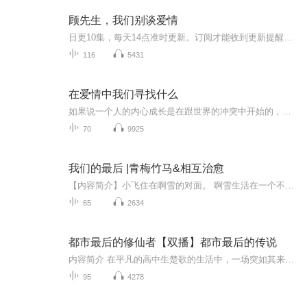
顾先生，我们别谈爱情
日更10集，每天14点准时更新。订阅才能收到更新提醒哦~【内容简介】初见，顾煜尘是她的相亲对象，她却下定决心嫁给他。新婚第二天，整个凉城都知道她在新婚夜独守空房。就在她成了凉城最大的笑话时，他却给她最极致的宠爱，直到她怀孕。所有的人都为他们送...
116
5431
在爱情中我们寻找什么
如果说一个人的内心成长是在跟世界的冲突中开始的，那么女心理医生苏黎更是如此。作为世界的体验者、旁观者和分析者，她一刻不停地把自己抛向世界，又拉回自身。在跟方正爱慕却时时对抗的关系中，在跟宋辉由亲密最终走向疏远的过程中，在跟阿乐纯挚而依依...
70
9925
我们的最后 |青梅竹马&相互治愈
【内容简介】小飞住在啊雪的对面。 啊雪生活在一个不愉快的家庭， 父亲嗜赌， 父母经常吵架， 她常常跑出来哭， 而这时， 五岁的小飞常常蹲在啊雪旁边， 要么默默的看着， 要么轻轻的说， 你别哭了， 直到有一天， 他拿着一根棒棒糖， 递给了...
65
2634
都市最后的修仙者【双播】都市最后的传说
内容简介 在平凡的高中生楚歌的生活中，一场突如其来的风暴悄然降临。一次意外事件将他卷入了校园权力的漩涡，面对富二代赵航的恶意报复，楚歌的妹妹楚小柔被绑架并面临羞辱。在生死边缘，楚歌展现了超凡的实力，揭开了其隐藏的武林高手身份。为了守护家...
95
4278