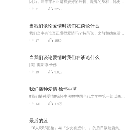
因为，陆霏霏不止是有姣好的外貌、魔鬼的身材，她更是有无限的才艺，比如说主持方面、唱歌跳舞就更不用说了，还有，她甚至做了兼职的模特儿。就是这样光芒四射的女孩，她自然是吸引了无数学长学弟的目光的！只是，直到大三，她却一直保持着单身。
71
3255
当我们谈论爱情时我们在谈论什么
我们当中有谁真正懂得爱情吗？特芮说，之前和她生活在一起的男人非常爱她，爱到想杀死她。她坚称那是爱情，尽管在大多数人眼里那并不正常。尼克和劳拉说，他们知道什么是爱情。他们因工作相识，彼此欣赏，如今已一起度过一年半，仍处于甜蜜的热恋中，因爱...
17
1559
当我们谈论爱情时我们在谈论什么
[美] 雷蒙德·卡佛
19
3.8万
我们播种爱情 徐怀中著
#我们播种爱情#徐怀中著##中国当代文学中第一部以西藏人民生活为题材的长篇小说。#作者依托广阔的社会背景，以现实主义的有力笔触、塑造出有时代精神的众多人物典型，真实的展现了西藏人民和平解放初期的历史风貌，准确地预示出西藏社会不可逆转的发展前景...
131
1.4万
最后的蓝
『6人6天6把枪』与『少女妄想中。』的后日谈短篇集。 在山中小屋从事陶艺的岩谷香菜偶尔会来到市区和一年前认识的新城雅见面。 对于见了面也只是躺在自己腿上随口闲聊的雅，其实香菜并不明白对方为什么要继续相约。 然而某一天，雅前来拜访香菜─...