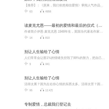
【推荐】：《原来，我们依然相信爱情》掌阅人气作品。困在城中的人们，请相信，爱一直都在。【内容】：苦等四年的初恋终于从美国回来，却成了被女老总包养的小白脸，你还有没有勇气和老总的儿子来场姐弟恋？世界上，巧合太多，是缘分，还是设计好的阴谋？【主播】：左左。酷爱朗诵，唐企艺联、心语剧社资深会员。致力于国学传播，2016年创立习者读书会。【作者】：非衣。生于七十年代。习惯倚于蜗居一隅，编织着一个个真实又虚幻的故事。执著于唯美爱情，相信爱情能创...
63
4958
读麦克尤恩——最初的爱情和最后的仪式（完）
作者简介伊恩·麦克尤恩 1948年生，英国当代著名作家。1975年以处女作短篇小说集《最初的爱情，最后的仪式》成名，并获次年毛姆奖。此后佳作不断，迄今已出版十几部既畅销又获好评的小说，并荣获过包括布克奖在内的多项文学大奖，也是今后诺贝尔文学奖的大...
14
810
别让人生输给了心情
人们常常会让那1%的情绪失控毁了99%的努力，把自己一次次拉向深渊，该发生的总会发生，不管你是否为此焦虑，既然无法左右，那就改变自己的心情，赶走抱怨才能看见感恩，驱逐猜疑，才能看见信任，远离嫉妒，才能看见豁达，走出较劲，才能看见洒脱，甩掉沮丧...
9
441
别让人生输给了心情
活得太累？因为左右你心情的东西太多。活得太苦？因为你太执着地追求而忘了路边的风景。活得不舒畅？因为你把名利/得失/荣辱看得太重。活的太迷茫？因为你不明白自己在活什么........
95
12.4万
专制爱情，总裁我们登记去