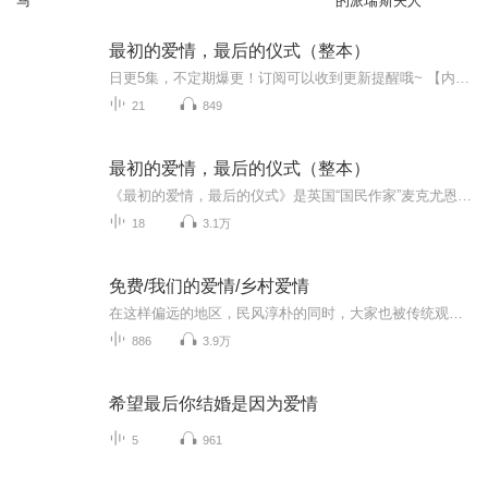
马
的派瑞斯夫人
最初的爱情，最后的仪式（整本）
日更5集，不定期爆更！订阅可以收到更新提醒哦~ 【内容简介】 短篇小说集《最初的爱情，最后的仪式》是伊恩•麦克尤恩的处女作兼成名作，“恐怖伊恩”的名号由此诞生。八个短篇故事分别经由青少年男性的视角出发，讲述了八段情节各异却又情绪共通的故...
21
849
最初的爱情，最后的仪式（整本）
《最初的爱情，最后的仪式》是英国“国民作家”麦克尤恩的处女作兼成名作，荣获毛姆文学奖，“恐怖伊恩”的绰号由此而诞生。八个短篇分别经由青少年男性的视角出发，讲述了八段情节各异却又情绪共通的故事，或恐怖或暴烈，或残酷或变态，或荒唐或魔幻，同...
18
3.1万
免费/我们的爱情/乡村爱情
在这样偏远的地区，民风淳朴的同时，大家也被传统观念束缚，尤其是有着换亲的风俗，穷人家不换亲就娶不到媳妇。 陈大树救了投河自杀的孙玉婷，可她的心死了，怎么救的活？ 在这样的年代，每个人都在和命运抗争，陈大树的成分又不太够，他能娶到老婆吗？
886
3.9万
希望最后你结婚是因为爱情
5
961