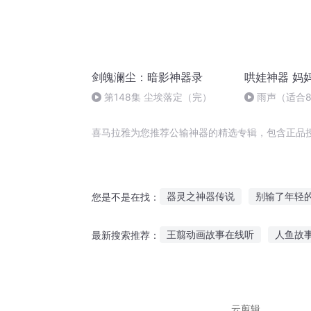
剑魄澜尘：暗影神器录
哄娃神器 妈
第148集 尘埃落定（完）
雨声（适合8
宝）
喜马拉雅为您推荐公输神器的精选专辑，包含正品
器灵之神器传说
别输了年轻
您是不是在找：
绝对不能输
输出之神
在
王翦动画故事在线听
人鱼故
最新搜索推荐：
身为烛龙的我怎么输
影帝大
酷听网故事会
儿童故事蜻蜓f
在学校听的故事英语
小孩睡
云剪辑