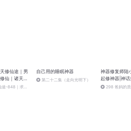
破，新开始！（ 完）
笔与实笔？
天修仙途｜男
自己用的睡眠神器
神器修复师陆
修仙｜诸天封
起修神器|神
第二十二集（走向光明下）
途-848｜求点
298 爸妈的
票，谢谢！