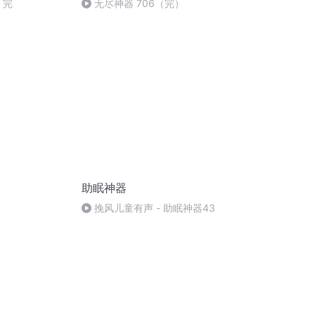
 完
无尽神器 706（完）
助眠神器
挽风儿童有声 - 助眠神器43