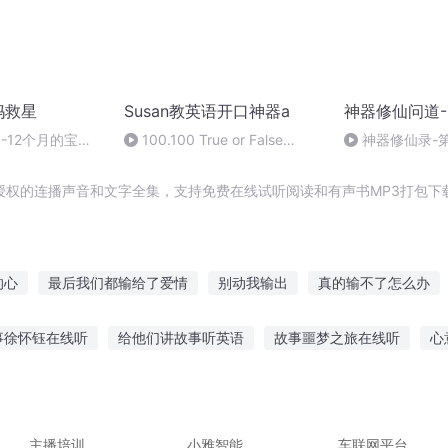
妈救星
Susan教英语开口神器a
神器修仙问道-
-12个月的宝
100.100 True or False
神器修仙录-
_Start With
600_20250613
Susan_(Av327942388,P100)
授权的连播声音和文字全集，支持免费在线试听阅读和有声书MP3打包下
的心
最后我们都输给了爱情
别动我输出
真的输不了怎么办
下认输
是输未输
无巧不辰输
输赢之间
一人之下之等我被
事徐怀钰在线听
给他们讲故事听英语
故事噩梦之旅在线听
心
人老输钱
王妃不认输
文娱不服输
绝地传输
w故事在线听
听妈妈讲那的故事
女朋友老是听故事睡觉
孩子
前手机外放听故事
爸爸熊故事在线听
主播培训
小雅智能
车联网平台