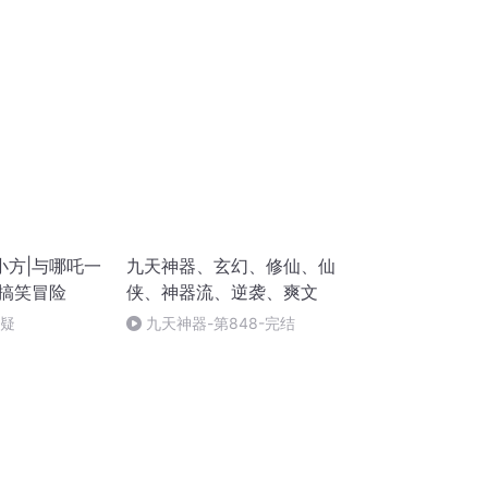
小方|与哪吒一
九天神器、玄幻、修仙、仙
话搞笑冒险
侠、神器流、逆袭、爽文
质疑
九天神器-第848-完结