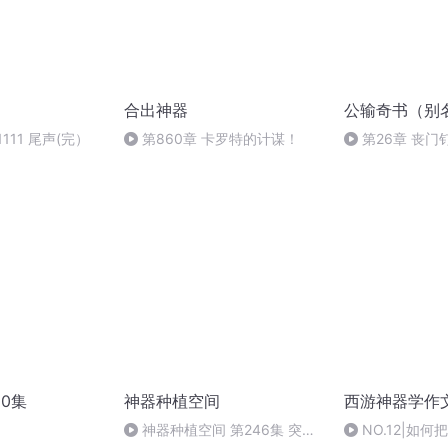
合出神器
公输奇书（别
111 尾声(完）
第860章 卡罗特的计谋！
第26章 丧门
60集
神器种植空间
西游神器学作
神器种植空间 第246集 突
NO.12|如