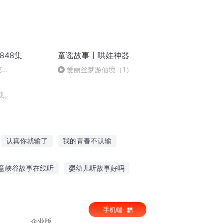
848集
童谣故事丨哄娃神器
第
爱丽丝梦游仙境（1）
153315A836
载。
认真你就输了
我的青春不认输
动叠满你就输了
勿输少年行
意峡谷故事在线听
婴幼儿听故事好吗
多听故事好处文案
作业帮在哪里听故事
手机端
企业版