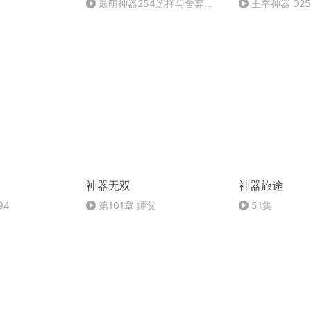
最萌神器254选择与舍弃
主宰神器 025
（完）
神器无双
神器旅途
94
第101章 师父
51集