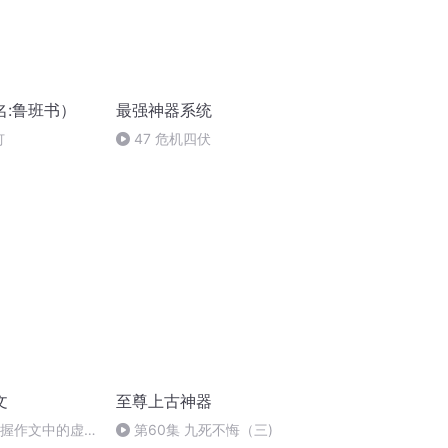
名:鲁班书）
最强神器系统
钉
47 危机四伏
文
至尊上古神器
何把握作文中的虚
第60集 九死不悔（三)