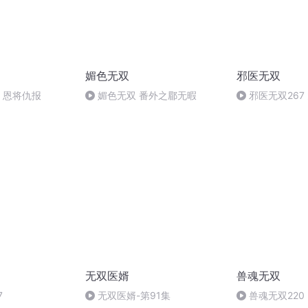
媚色无双
邪医无双
0 恩将仇报
媚色无双 番外之郿无暇
邪医无双267
（完）
无双医婿
兽魂无双
7
无双医婿-第91集
兽魂无双220