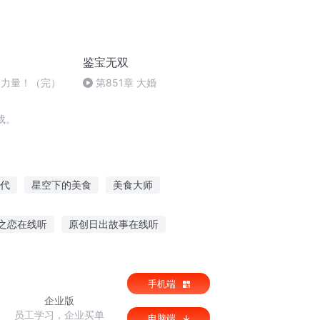
鉴宝无双
7 力量！（完）
第851章 大婚
载。
代
星空下的美食
美食大师
世界
食梦公子
末日美食家
之恋在线听
原创日出故事在线听
小姐姐唱歌听故事
早上困听故事的直播
手机端
企业版
员工学习，企业买单
电脑端