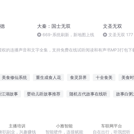
德
大秦：国士无双
文圣无双
669-系统刷新，新地图上线
文圣无双 17
授权的连播声音和文字全集，支持免费在线试听阅读和有声书MP3打包下
美食修仙系统
重生成食人花
食灵异界
十全食美
美食时
无双
月下美食
食梦者传记
最强食神
美食道人
美食
听江湖故事
婴幼儿听故事推荐
随机古代故事在线听
故事白粥
面具故事在线听
宝宝喜欢听的睡觉故事
听爷爷讲后羿的故事
故事在线听
故事中国媳妇在线听
主播培训
小雅智能
车联网平台
兼职副业，兴趣赚钱
智能硬件，连接赋能
自在出行，听我想听