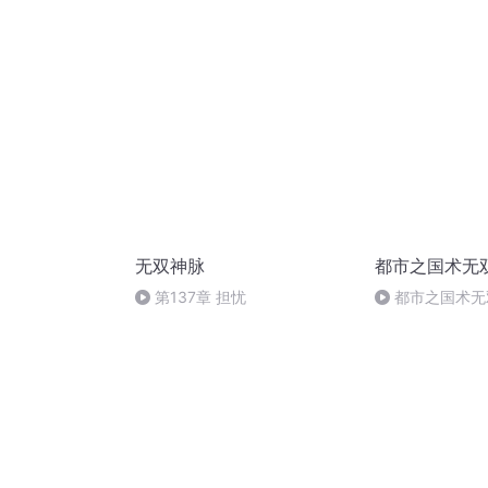
无双神脉
都市之国术无
第137章 担忧
都市之国术无
完）