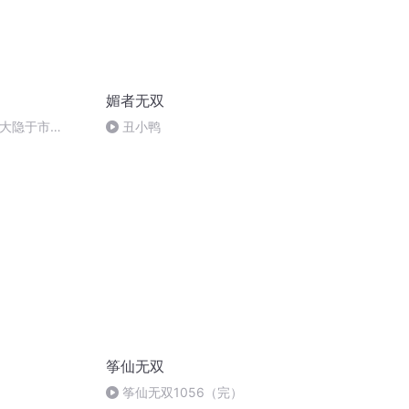
媚者无双
 大隐于市
丑小鸭
筝仙无双
筝仙无双1056（完）