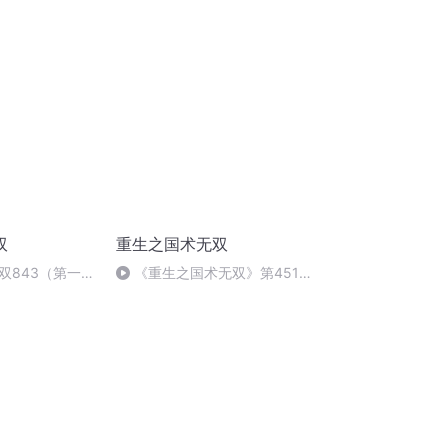
双
重生之国术无双
双843（第一季
《重生之国术无双》第451集
(完)