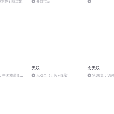
6求你们放过她
各自忙活
无双
念无双
0：中国核潜艇之
无双全（订阅+收藏）
第36集：源
成神