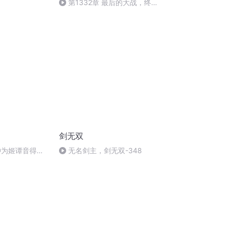
第1332章 最后的大战，终
结！
剑无双
仲为姬谭音得道
无名剑主，剑无双-348