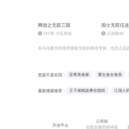
网游之无双三国
国士无双伍连
160章 大乱来临
伍连德48
喜马拉雅为您推荐国食无双的精选专辑，包含正品
至尊美食家
重生食全食美
您是不是在找：
美食来啦
美食之王
美食
王子催眠故事在线听
江湖人
最新搜索推荐：
华夏之美食天王
喜欢听的故事简易画
奥特曼
边写书法边听故事
空间悲伤
云剪辑
开放平台
在线音频剪辑神器