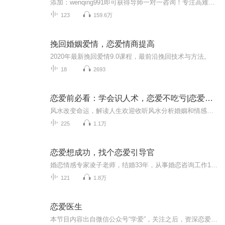
添加：wenqing991即可获得导师一对一咨询！专注高难度婚姻修复，挽回爱情。情感破裂的你，是否为了如下问题彻夜难眠？为什么Ta可以如此的狠心说走就走？为什么我这么爱Ta， 如今Ta却如此决绝？为什么我找Ta，Ta却不理我、 敷衍我甚至将我删除拉黑？Ta现在...
123
159.6万
挽回婚姻爱情，恋爱情商提高
2020年最新挽回爱情9.0课程，最前沿挽回技术与方法。
18
2693
恋爱前必看：学会识人术，恋爱不吃亏|恋爱识人技巧
风水改变命运，解读人生欢迎收听风水分析婚姻和情感，让师傅带你用科学的方式认识风水学欢迎大家的持续关注~~ 微信：2107410166听众朋友大家好，从今天开始，我将为大家讲解,传统之道，易经之学，风水命理之法，也跟大家聊聊，我这些年做风水命理师的的生...
225
1.1万
恋爱想成功，找个恋爱引导官
婚恋情感专家凌子老师，结婚33年，从事婚恋咨询工作15年，从2007年开始带领幸福365婚恋咨询团队，专业从事恋爱相亲择偶、情感挽回、夫妻出轨、离婚、婆媳矛盾、亲子关系等一系列情感方面的咨询、培训、指导。 凌子老师一直认为恋爱比婚姻更重要，恋爱谈好...
121
1.8万
恋爱医生
本节目内容出自微信公众号“学爱”，关注之后，资深恋爱教育导师Robin将与您一起分享约会技巧、恋爱课程干货，为您提供私人专属的恋爱咨询服务。听友QQ群：105586593