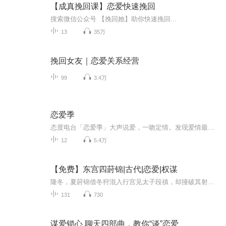
【成真挽回课】恋爱快速挽回
搜索微信公众号 【挽回她】助你快速挽回...
13
35万
挽回女友｜恋爱关系经营
99
3.4万
恋爱季
态度电台「恋爱季」大声说爱，一吻定情。发现爱情最初的美好。2019年情人节，纯爱电影《一吻定情》甜蜜来袭。
12
5.4万
【免费】东宫四莳锦|古代|恋爱|权谋
隆冬，夏莳锦借冬狩混入行宫见太子段禛，却撞破其射杀陆正业。她惊觉段禛冷血暴戾，而皇后有意结亲。回府后，她又面临诸多难题，同时还有神秘木函出现。
131
730
谋爱锁心 聊天四部曲，教你“谈”恋爱