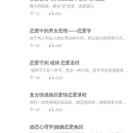
聊天四部曲，教你“谈”恋爱，谋爱锁心
11
828
恋爱中的男女思维——恋爱学
由于男人和女人的生理结构不同，所以他们的思维方式也不同。相比较男性而言，女性有着更厚的大脑皮层，她们也有更多的神经细胞和神经连接，正因如此，女性通常更加感情、也更加敏感。读懂男女之间的思维差异，会使得我们更容易走进异性的内心世界，从而获...
29
1882
恋爱守则 戒律 恋爱圣经
戒律不只是一本书，更是一种行动，是寻求在浪漫爱情上获得成功的女性不可不读的一本书，不要对一个男人掏心掏肺，遵循戒律能够激发男人的行动，筛选出真正爱你的，你也爱的男人。 戒律很管用，只要遵守就可以找到好男人帮助女人在约会的时候保持自己的...
59
2.6万
复合情感挽回爱情恋爱课程
国内一线情感挽回实战派。婚恋挽回师，婚姻修复专家，婚姻情感咨询导师等。长期指导学员挽回爱情，挽回婚姻，常年致力于两性关系的研究，分析总结出大量的实操挽回经验，帮助2000+濒临破碎的家庭，4000+破碎恋情。中国女性情感私教实操品牌，为爱收获幸福。关注我们，实时解决更多的情感难题，陪你蜕变，帮你收获幸福。如果你还放不下心中的Ta，想要让Ta回到你身边，给自己一个挽回所爱的机会，别让等待成为一辈子的遗憾。
20
1029
婚恋心理学|婚姻恋爱挽回