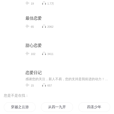
19
1.7万
最佳恋爱
65
2062
甜心恋爱
102
3411
恋爱日记
感谢您的关注，新人不易，您的支持是我前进的动力！作品每日更新，期待您的订阅推荐和持续收听！
15
657
您是不是在找：
穿越之云游四海
从四一九开始
四圣少年