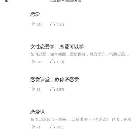
密
恋爱脱单婚姻挽回
恋爱
116
3.5万
女性恋爱学，恋爱可以学
如何恋爱，如何挽回，爱情保鲜，魅力提升，情商提高，婚姻修复教你如何表达你的情感教你把语言艺术变成爱情的开始教你拉近你们距离教你如何走进他的世界教你维持你们的关系教你两性相处技巧与艺术教你如何让他爱上你如果你错过了你认为对的那个人，别担心，由我帮你挽回他的心放心，没那么难我会一直陪着你直到你站在他的身边
145
1.1万
恋爱课堂丨教你谈恋爱
65
5.5万
恋爱课
每周二晚10点一起来上 恋爱课 吧~《恋爱课》 作者：陈雪
21
9011