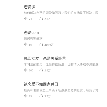
恋爱脑
如何解决自己的恋爱脑问题？我们的立场是不解决，因为没必要。恋爱脑从来不该是个贬义词。 这是一档关注爱、亲密关系与自我的情感唠嗑节目，由胡小和肖一一共同主持，（勉强）两周一更。我们怀抱着悲观心态，却也爱万事万物，我们相信亲密关系永远是一面镜...
74
2.8万
恋爱com
情感咨询解惑
85
236.9万
挽回女友｜恋爱关系经营
学习爱的能力，让爱得偿所愿，让有情人终成眷属情感问题咨询微信：1415647（长按复制）
100
2.8万
谈恋爱不如回家种田
戚尧和他的霸总上司谈了场轰轰烈烈的恋爱，经历了对象家人的几番羞辱后，他身心俱疲，准备辞职回家种田。谁知在回家的路上却一不小心出了车祸，一醒来就发现自己重生了，重生到了刚和霸总在一起的时候，还意外觉醒了植物异能。他麻溜收拾行李辞了职，回了山清水秀的家乡，承包了土地开始种地搞养殖开农家乐小日子过得红红火火的，竟也逐渐打出了名气。但凡来他农家乐吃过饭的人，全都爱上了他家的饭菜。戚老板养的猪，好吃到流泪，贵到吐血QAQ戚老板种的菜，一口下去给个神仙都不换山清水秀的美景，就着一壶桃花酒...
99
9.7万