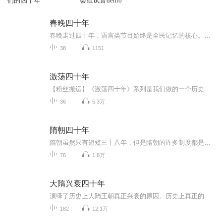
们的四十年
会组试音demo
春晚四十年
春晚走过四十年，语言类节目始终是全民记忆的核心。从陈佩斯、朱时茂开创小品时代，到马季相声针砭时弊，再到赵本山、赵丽蓉带来黄金年代，嬉笑怒骂皆成经典。它们见证时代变迁，藏着几代人的欢笑与共鸣。如今风格迭代、争议不断，却依然牵动亿万观众。本...
38
1151
激荡四十年
【粉丝搬运】《激荡四十年》系列是我们做的一个历史回顾类节目。提炼每一年的故事做成一个视频。
36
5.3万
隋朝四十年
隋朝虽然只有短短三十八年，但是隋朝的许多制度都是开创性的，它结束了自魏晋以来多年的动乱，统一了全国。人都有正面和侧面，王朝也是一样，隋朝是一个短暂却立体的王朝。隋朝开创了科举制、开凿大运河、完善三省六部制、营建东都洛阳、征伐突厥、降服吐...
76
1.8万
大隋兴衰四十年
演绎了历史上大隋王朝真正兴衰的原因。历史上真正的隋炀帝像隋唐演义中说的那样的昏庸残暴吗？历史上真实的隋炀帝是怎样的呢？
182
12.1万