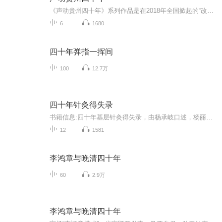
《声动贵州四十年》系列作品是在2018年全国掀起的“改革开放四十年”宣传热潮下，由贵州广播电视台交通广播《952爱旅游》栏目组精心制作播出，本系列遴选了代表贵州文化与旅游的典型人物，由小见大深刻展示出贵州旅游发展的艰辛与取得成绩的不易。贵州山高谷深，曾经这里交通闭塞，人民观念陈旧保守，然而正是因为这里的“原生态”，留给了后人更多值得流传的财富，故事就从这里开始……
6
1680
四十年弹指一挥间
100
12.7万
四十年针灸得失录
书籍信息:四十年基层针灸得失录，由杨承岐口述，杨丽平整理，针灸治病不拘一格，尤其善于多种取穴方法治疗疾病，疗效显著内容重点:局部取穴、循经取穴、四总穴、十二神针、头针、五腧穴、八脉交会穴、十三鬼穴等的用运，疗效好主播介绍:谢谢收听推荐人群:
12
1581
李鸿章与晚清四十年
60
2.9万
李鸿章与晚清四十年