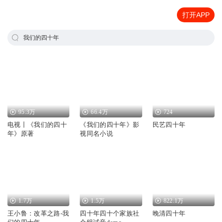
打开APP
我们的四十年
95.3万
66.4万
724
电视丨《我们的四十
《我们的四十年》影
民艺四十年
年》原著
视同名小说
1.7万
1.5万
822.1万
王小鲁：改革之路-我
四十年四十个家族社
晚清四十年