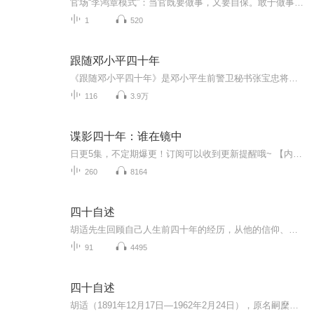
官场“李鸿章模式”：当官既要做事，又要自保。敢于做事而疏于自保，下场往往很惨；精于自保而不做事，只是滑头和饭桶。而李鸿章则是既敢于做事、开创新事业，又精于自保，擅于经营自己的势力，维护自己的利益。奏折里的历史世界：奏折是最危险也是最神奇...
1
520
跟随邓小平四十年
《跟随邓小平四十年》是邓小平生前警卫秘书张宝忠将军所撰写，它记录了一位忠诚卫士与一位伟大的领导人共同走过40年的风雨岁月，作者以真挚的情感和朴实的笔触，再现了自己在小平同志的影响和教育下健康成长的经历，也通过一个个具体的事件，展现了小平同...
116
3.9万
谍影四十年：谁在镜中
日更5集，不定期爆更！订阅可以收到更新提醒哦~ 【内容简介】 类型：国安悬疑 / 案中案 / 跨时代谍战2024年，档案局新人林深接手一桩"自杀案"——死者苏敏坠楼前撕碎文件、吞下纸屑，只留下五个字：“他们在等风来。”追查中，林深惊恐地发现：同样的...
260
8164
四十自述
胡适先生回顾自己人生前四十年的经历，从他的信仰、母亲的订婚、慈母的教育、三岁入塾、叫局吃花酒到醉酒打巡捕、闭门读书考上庚款留美、至“逼上梁山”的文学革命，完整地讲述了自己成长、学习与突破的根源与历程。胡适是当代中国学术、思想、舆论界的领...
91
4495
四十自述
胡适（1891年12月17日—1962年2月24日），原名嗣穈，学名洪骍，字希疆，笔名胡适，字适之。著名思想家、文学家、哲学家。 [1] 徽州绩溪人，以倡导“白话文”、领导新文化运动闻名于世。幼年就读于家乡私塾，19岁考取庚子赔款官费生，留学美国，师从哲...