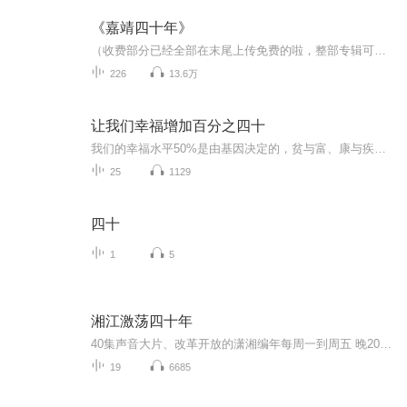
《嘉靖四十年》
（收费部分已经全部在末尾上传免费的啦，整部专辑可以免费听了！）本书主要讲述的是嘉靖与海瑞的故事，由改稻为桑事件为引子，以海瑞与严嵩、严世蕃父子及其党羽的交锋对抗为主要线索，全面展现了海瑞不惧强权，向腐朽封建的皇权发起挑战的过程。
226
13.6万
让我们幸福增加百分之四十
我们的幸福水平50%是由基因决定的，贫与富、康与疾、美与丑等环境因素只能解释10%的幸福差别，还有40%由哪些因素决定的呢？是我们可以控制和改变的吗？听完本专辑，你会豁然开朗。我们完全可以通过改变我们的思维最后改变我们的行为获得！希望每天能在小杨...
25
1129
四十
1
5
湘江激荡四十年
40集声音大片、改革开放的潇湘编年每周一到周五 晚20:00更新——————————————湘江奔流不息 四十年上下求索书写改革开放的壮丽史诗 时代风云激荡 四十年改天换地潇湘大地焕发出蓬勃生机金鹰955庆祝改革开放四十年特别策划湘江激荡四十年让改革的万丈光芒 照亮湖南前进之路让开放的洪荒之力 托举湖南崛起之梦——————编辑：阿宝 、配音制作：杨明
19
6685