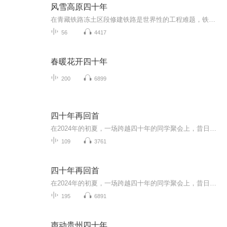
风雪高原四十年
在青藏铁路冻土区段修建铁路是世界性的工程难题，铁路科技工作者四十年的征战初心如磐，奋斗不已；当我们赞叹青藏铁路的时候，不要忘记为它献出青春、乃至生命的科研工作者们。本书作者黄小铭是我最敬重的铁路科技工作者之一，是中国铁路科技人员的优秀代...
56
4417
春暖花开四十年
200
6899
四十年再回首
在2024年的初夏，一场跨越四十年的同学聚会上，昔日十五六岁的青春少年，如今已是鬓发斑白的半百老人。他们中，有人靠拼搏从草根蜕变成精英翘楚、挥金如土的富豪；有人却命运坎坷，甚至付出生命代价，留下深刻教训。真实的故事里，诙谐的语言道尽人生起伏...
109
3761
四十年再回首
在2024年的初夏，一场跨越四十年的同学聚会上，昔日十五六岁的青春少年，如今已是鬓发斑白的半百老人。他们中，有人靠拼搏从草根蜕变成精英翘楚、挥金如土的富豪；有人却命运坎坷，甚至付出生命代价，留下深刻教训。真实的故事里，诙谐的语言道尽人生起伏...
195
6891
声动贵州四十年