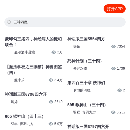
打开APP
三神四魔
蒙印勾三搭四，神经病人的魔幻
神话版三国5554四方
联合！
嗨扬
7354
一壶浊酒小聋瞎
2万
死神计划（三十四）
【魔法学校之三眼猫】神兽图鉴
慕容双修
1739
（四）
一丝小乐
3.4万
第四百三十章 妖神们
偷懒的河狸
2
神话版三国6796四六开
嗨扬
3649
595 猴神山（三十四）
羽糕_青羽九方
6.2万
605 猴神山（四十三）
羽糕_青羽九方
5.9万
神话版三国6797四六开