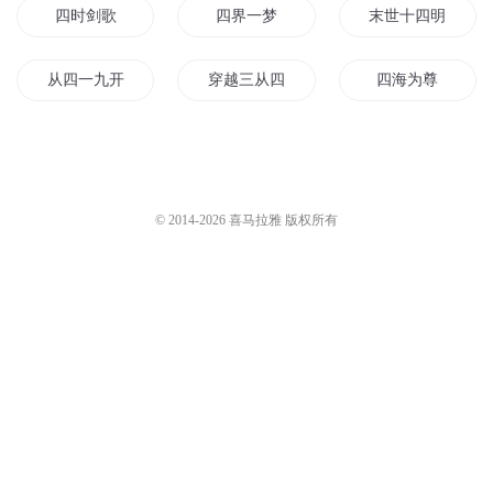
四时剑歌
四界一梦
末世十四明灵
从四一九开始
穿越三从四德
四海为尊
末日四皇
重生一九四四
四四在女尊世界
四界至仙
九州四海记
四圣少年
© 2014-
2026
喜马拉雅 版权所有
我们的四十年
他是我的四年
恋爱四回
命不过二十四
四世至尊
穿越之云游四海
妖风四起
四界之皇