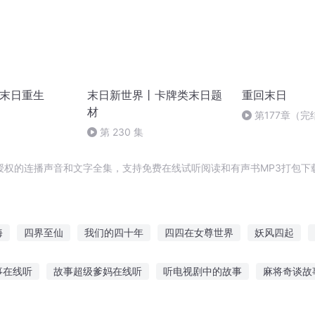
 末日重生
末日新世界丨卡牌类末日题
重回末日
材
第177章（完
第 230 集
授权的连播声音和文字全集，支持免费在线试听阅读和有声书MP3打包下
海
四界至仙
我们的四十年
四四在女尊世界
妖风四起
海为尊
四时剑歌
四界一梦
他是我的四年
命不过二十四
事在线听
故事超级爹妈在线听
听电视剧中的故事
麻将奇谈故
讲故事在线听全集
小爱同学听故事资源
听陈乐叔叔讲故事
听