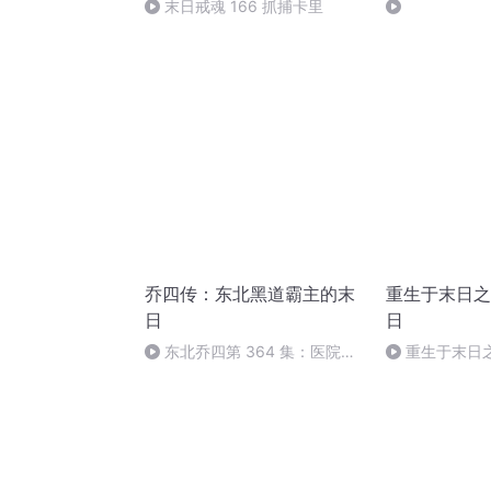
末日戒魂 166 抓捕卡里
乔四传：东北黑道霸主的末
重生于末日之
日
日
东北乔四第 364 集：医院里
重生于末日之
的生死对决