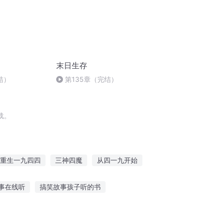
末日生存
结）
第135章（完结）
载。
重生一九四四
三神四魔
从四一九开始
四界之皇
恋爱四回
穿越三从四德
事在线听
搞笑故事孩子听的书
雁北老韩讲故事
3岁宝宝听故事乱动