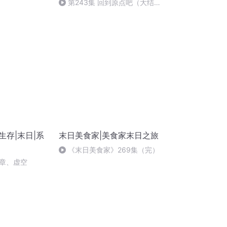
第243集 回到原点吧（大结
局！）
生存|末日|系
末日美食家|美食家末日之旅
《末日美食家》269集（完）
章、虚空