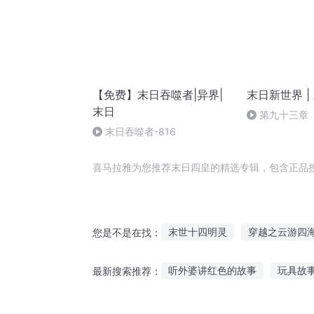
【免费】末日吞噬者|异界|
末日新世界 |
末日
第九十三章
末日吞噬者-816
喜马拉雅为您推荐末日四皇的精选专辑，包含正品
末世十四明灵
穿越之云游四
您是不是在找：
四世至尊
九州四海记
四
听外婆讲红色的故事
玩具故
最新搜索推荐：
四圣少年
国语听罗兰姐讲故事
听小超