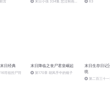
前言
末日小强 334集 悲泣秋雨伤
63
菊花
末日经典
末日降临之丧尸君皇崛起
末日生存日记|
统
16符祖控尸符
第170章 胡风手中的镜子
第二百三十一