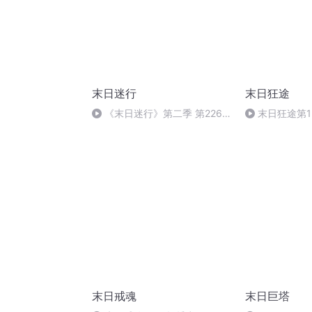
末日迷行
末日狂途
《末日迷行》第二季 第226
末日狂途第1
集 黎明之光（终章）
末日戒魂
末日巨塔