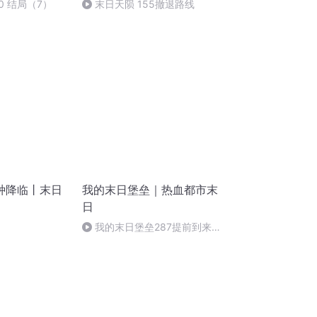
0 结局（7）
末日天陨 155撤退路线
种降临丨末日
我的末日堡垒｜热血都市末
日
我的末日堡垒287提前到来的
大结局