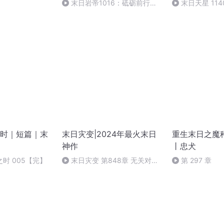
末日岩帝1016：砥砺前行
末日天星 114
（精彩征程正等着他们）
时｜短篇｜末
末日灾变|2024年最火末日
重生末日之魔
神作
丨忠犬
时 005【完】
末日灾变 第848章 无关对错
第 297 章
（求订阅，转发，好评）