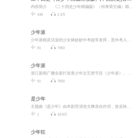
内容简介 《二十四史少年精编版》（何孝荣主编）精心挑选“二十四史”书中的重要的人物，以更适合青少年阅读的语言，将原著精华浓缩，编写了500余则故事。 二十四史记叙的时间，从《史记》记叙传说中的黄帝起，到最后一部《明史》记叙到明崇...
438
2.3万
少年派
少年派精灵活泼的少女林妙妙中考超常发挥，意外考入重点高中，妈妈王胜男扬眉吐气。高一住校，挣脱妈妈掌控的林妙妙如鱼得水，结交了三个好友，校花邓小琪、学霸钱三一和江天昊，成为校园广播站主播，俨然“人生赢家”。学神如云，林妙秒成绩惨遭碾压，面...
81
7463
少年派
浙江新闻广播全新打造青少年文艺类节目《少年派》。本节目携手官方教育单位，在节目中邀请小朋友表演才艺，展示艺术教育成果。并定期邀请优秀教师参与节目访谈，传播科学的教育理念，提升少儿德育、美育的意识。
91
7659
是少年
主题曲《是少年》由本剧导演张文爽亲自作词，曾吴秋杰作曲并演唱。“大人们都说，要保持冷漠，可我可我却不想附和”，不想长大的少年，面对世界不公依旧想要保持最初模样的愿望，在曾吴秋杰的演绎下励志而温暖。讲述了作家与笔下角色的羁绊，为共同梦想努力的热血少年。...
1
18.9万
少年狂