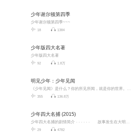
少年谢尔顿第四季
少年谢尔顿第四季~~~
18
1384
少年版四大名著
少年版四大名著
92
1.8万
明见少年：少年见闻
《少年见闻》是什么？你的所见所闻，就是你的世界。专为少年打造，用你听得懂的方式，讲新鲜有趣的话题。让全球发生与你有关，让你走进全世界。为什么你一定要听《少年见闻》？因为你要学习的，正在走出课本。因为你要考试的，正在走进生活。因为你生活在...
355
136.8万
少年四大名捕 (2015)
少年四大名捕的剧情简介 · · · · · · 故事发生在大明王朝中期，阉宦权倾朝野，特务四布，野心勃勃的王爷蠢蠢欲动，图谋不轨，更有四大凶徒为非作歹，闹得民不聊生。话说当年神侯府总管诸葛正我（黄文豪 饰）将四大凶徒唐仇（周牧茵 饰）、屠晚（...
29
4782