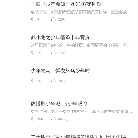
三联《少年新知》202107第四期
成长阶段，家长们希望孩子们有抱负有目标，这些会成为内驱力的动力源泉，让孩子们对自我意识萌醒，态度转化为主动，俗话里也讲“开窍”。这一期杂志，谈到的主题是认识自己，其实是个很深刻的命题，“按照心理学家的研究，95%的人认为他们了解自己，但只有...
5
4326
鹤小龙之少年儒圣丨非官方
这里记载了鹤小龙一生的经历，前面更新的会很慢，但后面会至少更新到62集
25
6722
少年怒马｜鲜衣怒马少年时
66
3965
热播剧少年派‖《少年派2》
更新时间：两天一更新 内容推荐：高考后的林妙妙和钱三一会有怎样的爱情故事？青春是一场经久不息的逆旅，进入了大学校园的林妙妙如鱼得水，活成了自己渴望的样子。而她的变化也终于让钱三一意识到赤果果的危机感，追妻之路道阻且长！ 作者简介：左达承鸣 漫画编剧 新生代作家 制作录播宫忘川 业余主播
158
265.7万
二十四史（青少年精编简读版）|中国历史|青少年读物