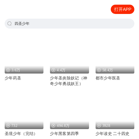
打开APP
四圣少年
3.6万
4.4万
58.4万
少年药圣
少年圣炎除妖记（神
都市少年医圣
奇少年勇战妖王）
732
494.8万
3928
圣境少年（完结）
少年黑客第四季
少年读史 二十四史