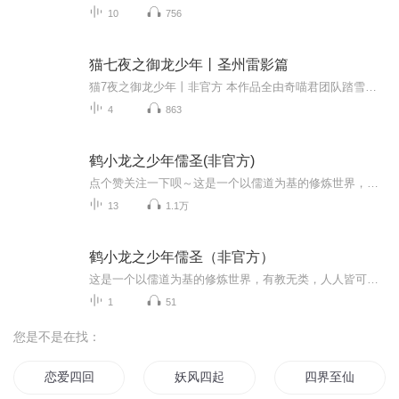
10
756
猫七夜之御龙少年丨圣州雷影篇
猫7夜之御龙少年丨非官方 本作品全由奇喵君团队踏雪创作，若版本要求第一时间删除
4
863
鹤小龙之少年儒圣(非官方)
点个赞关注一下呗～这是一个以儒道为基的修炼世界，有教无类，人人皆可成圣。海洋族入侵中土大地，为守护家园，一代代儒道修士抛头颅，洒热血，筑起不灭长城。鹤小龙本是白鹤部落的平凡少年，意外得到儒道至宝，自此卷入几大势力的生死角逐之中。为寻找亲...
13
1.1万
鹤小龙之少年儒圣（非官方）
这是一个以儒道为基的修炼世界，有教无类，人人皆可成圣。海洋族入侵中土大地，为守护家园，一代代儒道修士抛头颅，洒热血，筑起不灭长城。鹤小龙本是白鹤部落的平凡少年，意外得到儒道至宝，自此卷入几大势力的生死角逐之中。为寻找亲人的下落，他战北域...
1
51
您是不是在找：
恋爱四回
妖风四起
四界至仙