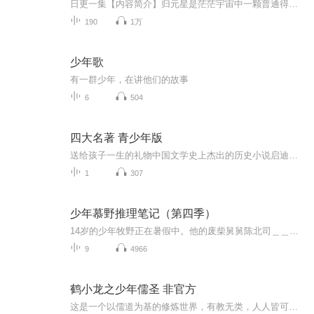
日更一集【内容简介】归元星是茫茫宇宙中一颗普通得不能再普通的修真星球。半山派，在归元星里更是一个普通得不能再普通的修真门派。晚舟，姓晚名舟，是半山派里一个辈分有点高，境界有点低的普通修真者。晚舟修真三百余年，只因嗜酒，修真进境慢得离奇。...
190
1万
少年歌
有一群少年，在讲他们的故事
6
504
四大名著 青少年版
送给孩子一生的礼物中国文学史上杰出的历史小说启迪心灵，播种智慧我们也许逃不过这样的荒诞：阅读极其泛滥又极其荒凉， 文化极其壅塞又极其贫乏。这里倒是有一条安静的自救小路：趁年轻，放松心情读一点经过选择的经典。 ------ 余秋雨读书是最好的学习。追随伟大人物的思想，是最富有趣味的一门科学。...
1
307
少年慕野推理笔记（第四季）
14岁的少年牧野正在暑假中。他的废柴舅舅陈北司＿＿一个从未成功出版过任何作品的漫画家，突发奇想，卖掉房子，买了一个山脚下的农家小院，宣布要过＂隐逸＂的生活，慕野找到舅子的里历程，却一晚卷入了一宗又一宗神秘的案件……
9
4966
鹤小龙之少年儒圣 非官方
这是一个以儒道为基的修炼世界，有教无类，人人皆可成圣。海洋族入侵中土大地，为守护家园，一代代儒道修士抛头颅，洒热血，筑起不灭长城。鹤小龙本是白鹤部落的平凡少年，意外得到儒道至宝，自此卷入几大势力的生死角逐之中。为寻找亲人的下落，他战北域...