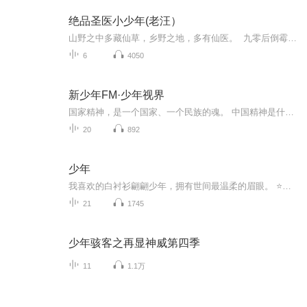
绝品圣医小少年(老汪）
山野之中多藏仙草，乡野之地，多有仙医。 九零后倒霉蛋华天成，虽中医学院毕业，但因家乡山体滑坡，导致家毁父亡；在城市里找工作的他，又屡遭失败，人生低谷之际，他路遇华佗庙...... 此后咸鱼翻身，一把柳叶刀、一副细银针、一方鼎、一颗丹，令无数权贵挣相结好，让许多江湖高手屈尊巴结。 且看他如何利用精湛的医术和睿智的头脑，带领深山淳朴的农民一起走上致富路，自己也完成了一个传奇的仙医仕途...
6
4050
新少年FM·少年视界
国家精神，是一个国家、一个民族的魂。 中国精神是什么？中国精神，是科学家们在实验台上佝偻的身影；中国精神，是几代女排姑娘不放弃创造奇迹的顽强拼搏；中国精神，是三代人塞罕坝人，用55年创造世界奇迹；中国精神，是5000年文化长河中的一针一线、一榫一卯……新时代的少年，要有中国灵魂、中国精神。新少年FM-少年视界特策划中国精神系列，以父子对话的形式，演绎中国精神之核，向中国的脊梁致敬！...
20
892
少年
我喜欢的白衬衫翩翩少年，拥有世间最温柔的眉眼。 ⭐️古风少女年文案 1、谁执笔但记情成卷，只空忆此去经年。2、挥袖抚琴，七弦玲珑，芦苇客舟，雨朦胧。3、两斤桃花酿，万杯不及你温柔。4、 一半布衣，二两清酒，三生有季，四季有你。5、我与春风皆过客...
21
1745
少年骇客之再显神威第四季
11
1.1万