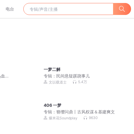
电台
一梦二解
热血
专辑：
民间悬疑蹊跷事儿
5.4万
文以载道士
406 一梦
专辑：
簪缨问鼎丨古风权谋＆基建爽文
9630
爆米花Soundplay