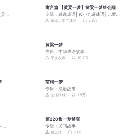
寓言篇 【黄粱一梦】黄粱一梦终会醒
灵异
专辑：
狐说成语| 狐小九讲成语| 儿童成
语启蒙
2.9万
东海小学广播站
黄粱一梦
专辑：
中华成语故事
10.7万
于炎友声
梦
南柯一梦
专辑：
成语故事
1.8万
宝泽阿城
第220集一梦解冤
神作
专辑：
民间故事
2.1万
猪二禅