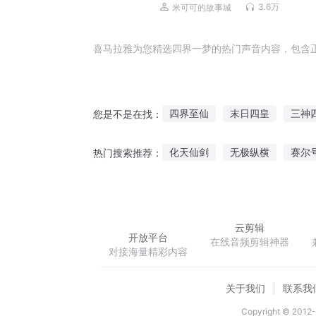
读
3.6万
米可可的故事城
喜马拉雅为您精选四界一梦的热门声音内容，包含
四界至仙
末日四皇
三神
您是不是在找：
从四一九开始
九州四海记
化天仙剑
无极纵横
赛尔
热门搜索推荐：
命不过二十四
四海为尊
人物召唤系统
魔女驾到上仙
云剪辑
开放平台
在线音频剪辑神器
对接海量精彩内容
关于我们
联系我
Copyright © 2012-