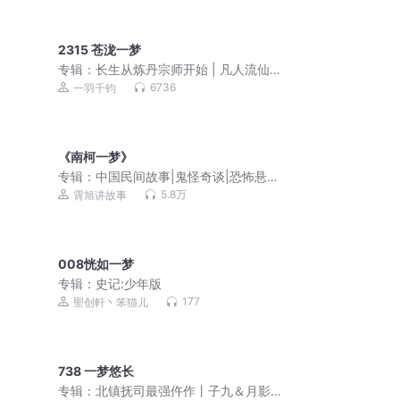
2315 苍泷一梦
专辑：
长生从炼丹宗师开始 | 凡人流仙
侠 | 霸榜玄幻巨作 | VIP免费 | 多人有声
6736
一羽千钧
剧
《南柯一梦》
专辑：
中国民间故事|鬼怪奇谈|恐怖悬疑
（霄旭演播）
5.8万
霄旭讲故事
008恍如一梦
专辑：
史记:少年版
177
聖创軒丶笨猫儿
738 一梦悠长
专辑：
北镇抚司最强仵作丨子九＆月影