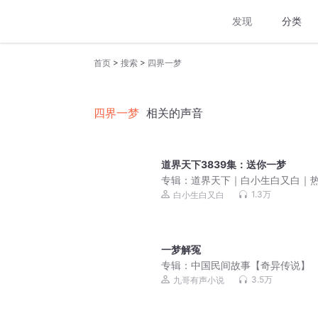
发现
分类
>
>
首页
搜索
四界一梦
四界一梦
相关的声音
道界天下3839集：送你一梦
专辑：
道界天下｜白小生白又白｜
逆袭&修仙玄幻
1.3万
白小生白又白
一梦解冤
专辑：
中国民间故事【奇异传说】
3.5万
九哥有声小说