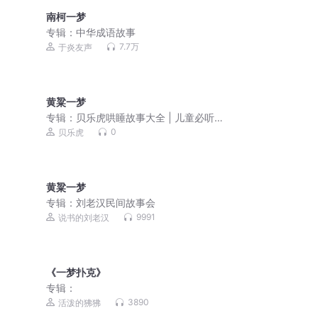
南柯一梦
专辑：
中华成语故事
7.7万
于炎友声
黄粱一梦
专辑：
贝乐虎哄睡故事大全 | 儿童必听
睡前故事
0
贝乐虎
黄粱一梦
专辑：
刘老汉民间故事会
9991
说书的刘老汉
《一梦扑克》
专辑：
3890
活泼的狒狒