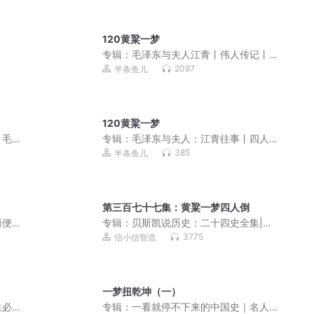
120黄粱一梦
专辑：
毛泽东与夫人江青丨伟人传记丨
毛泽东晚年生活
2097
半条鱼儿
120黄粱一梦
丨毛
专辑：
毛泽东与夫人：江青往事丨四人
帮往事丨毛泽东晚年生活
385
半条鱼儿
第三百七十七集：黄粱一梦四人倒
随便
专辑：
贝斯凯说历史：二十四史全集|五
千年文化传承|以史为鉴
3775
信小信智造
一梦扭乾坤（一）
生必
专辑：
一看就停不下来的中国史｜名人