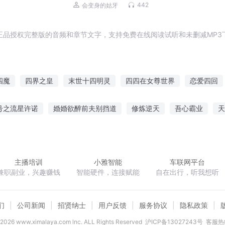
传记政治商业｜大牛人奇闻逸事录｜历
442
会变身的姑牙
史大V“最爱历史”出品
正品授权完整版的音频和章节文字，支持免费在线阅读试听和未删减MP3
四魔
四界之皇
末世十四明灵
四四在女尊世界
恋爱四回
四时剑歌
四世至尊
妖风四起
我们的四十年
穿越三从四
号之流星许诺
婚婚欲醉前夫别挡道
修炼逆天
吾心霸业
天
请闪开
侠骨丹心
江湖多末路
万界通道
继恶骷髅头
主播培训
小雅智能
车联网平台
兼职副业，兴趣赚钱
智能硬件，连接赋能
自在出行，听我想听
们
公司新闻
招贤纳士
用户反馈
服务协议
隐私政策
2026
www.ximalaya.com lnc. ALL Rights Reserved
沪ICP备13027243号
客服热线