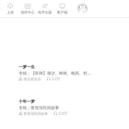
上传
创作中心
有声出版
客户端
一梦一生
专辑：
【听禅】潮汐、树林、晚风、村
庄｜东方禅乐与自然声冥想
2.2万
雨法雨音乐
十年一梦
专辑：
鲁智深民间故事
2.3万
鲁智深民间故事