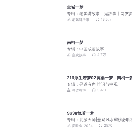
全城一梦
专辑：
老飘讲故事丨鬼故事丨网友
经历
18.5万
老飘讲故事
南柯一梦
专辑：
中国成语故事
4.7万
嘉欢故事
216浮生若梦02黄梁一梦，南柯一
专辑：
寻道有声 唯识与中观
3973
寻道有声
963#恍若一梦
专辑：
北派天师|悬疑风水霸榜必听
爆款灵异|VIP免费
2570
爱吃鱼_2024