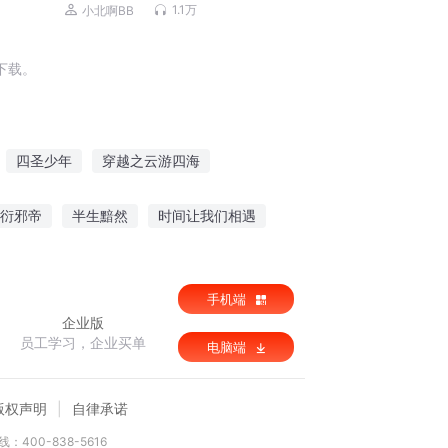
丨八千里路旁白丨古风推理探案
1.1万
小北啊BB
下载。
四圣少年
穿越之云游四海
德
重生一九四四
他是我的四年
衍邪帝
半生黯然
时间让我们相遇
手机端
企业版
员工学习，企业买单
电脑端
版权声明
自律承诺
：400-838-5616