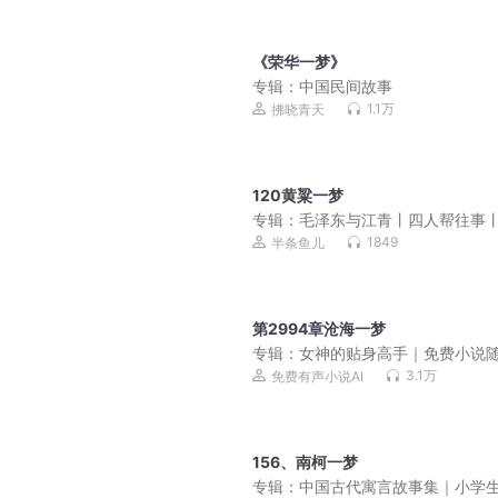
《荣华一梦》
专辑：
中国民间故事
1.1万
拂晓青天
120黄粱一梦
专辑：
毛泽东与江青丨四人帮往事
泽东晚年岁月丨伟人故事
1849
半条鱼儿
第2994章沧海一梦
专辑：
女神的贴身高手｜免费小说
听｜美女爽文
3.1万
免费有声小说AI
156、南柯一梦
专辑：
中国古代寓言故事集｜小学