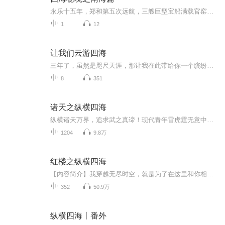
永乐十五年，郑和第五次远航，三艘巨型宝船满载官窑重器、南洋贡品、皇家密档，在南海黑水洋深夜莫名爆炸沉没。正史刻意抹除此次海难记载，仅海外古编年史留存零星痕迹。这片海域被渔民称为“沉龙渊”，常年迷雾锁海、罗盘失灵、潮汐紊乱，历代渔民、商船...
1
12
让我们云游四海
三年了，虽然是咫尺天涯，那让我在此带给你一个缤纷的世界，云游四海。
8
351
诸天之纵横四海
纵横诸天万界，追求武之真谛！现代青年雷虎霆无意中穿入诸天万界，追求武道成为最强的故事！
1204
9.8万
红楼之纵横四海
【内容简介】我穿越无尽时空，就是为了在这里和你相遇。你跟我玩儿宅斗，我跟你玩儿商战。就拿银子砸你。你跟我耍流氓，我跟你讲道理，讲到你吐血。你跟我讲家法，我跟你论王法，看看到底谁大？你跟我玩儿权术，我跟你动武力，不行就灭了你。你跟我讲媒妁...
352
50.9万
纵横四海丨番外