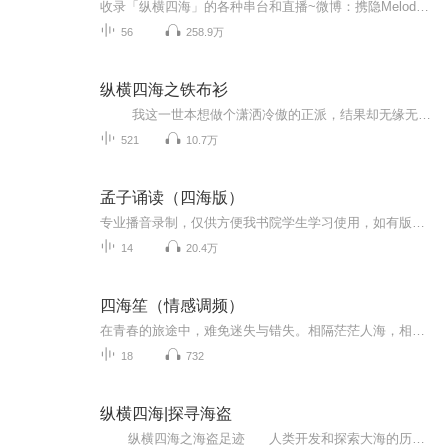
收录「纵横四海」的各种串台和直播~微博：携隐Melody公众号：携隐Melody小红书：纵横四海加入听友群：公众号「携隐Melody」回复「进群」BGM歌单：公众号「携隐Melody」回复「歌单」商务合作：+vx「xymario」回复「合作」
56
258.9万
纵横四海之铁布衫
我这一世本想做个潇洒冷傲的正派，结果却无缘无故成了黑榜的大魔头。我这一世本想做个风度翩翩的逍遥公子，结果却无缘无故成了别人闻风丧胆的绝户手。 天道不公！我真的想做个好人
521
10.7万
孟子诵读（四海版）
专业播音录制，仅供方便我书院学生学习使用，如有版权诉求，请联系主人。任何人不得用于商业用途！！
14
20.4万
四海笙（情感调频）
在青春的旅途中，难免迷失与错失。相隔茫茫人海，相隔不同时空，唯有感情可以感同身受。故事里是爱情，现实中的是人生。
18
732
纵横四海|探寻海盗
纵横四海之海盗足迹 人类开发和探索大海的历史也是一部传奇的海盗发展史。在他们探索和追求财富的过程中，又涌现了多少传奇的海盗，他们的人生经历和冒险又有着怎样的传奇性呢？ 光阴荏苒，海盗的服饰不会随时光流逝而褪色