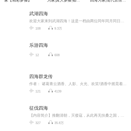
家【精彩多播】
为家|真人多播|都市
四海为家|现代言情|
言情
都市
武湖四海
欢迎大家来到武湖四海！这是一档由两位同年同月同日生的女性主播大武和太太共同创立的从女性视角关注社会话题的综合性播客。在这里你能听到的主题涵盖经济、社会、两性、娱乐，不定期有来自各行业的专业嘉宾和行业大牛加入。世界纷扰，我们都有很多困惑，...
108
9.3万
乐游四海
12
608
四海群龙传
作者： 诸葛青云酒香、人影、火光、欢笑!酒香中摇晃着人影，火光中飞扬着欢笑!看，月朗中天，清空万里，在时季上说，这是一年间最最美好的仲秋八月。看，豹隐层峦，螺堆 列嶂，平湖若镜，浪白枫红，在地域上说，这是云贵边区，一处有山有水，景色绝佳的世...
121
4139
征伐四海
【内容简介】推翻清朝，灭倭寇，从此再无扶桑之国，万里疆域尽归我华夏，千邦来贺，万国来朝，泱泱华夏，加威海内，声震四海，帝国雄狮，所向披靡，兵锋所指，不服者，伏尸百万，血流成河，统一地球。【作者/主播简介】作者：一掌擎天，网络小说作家。主播...
327
35.8万