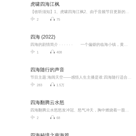
虎啸四海江枫
【收听须知】1、虎啸四海江枫2、由于音频节目更新的比较慢，如想快速阅读小说文字版的全部章节，请在微信中搜索公/众/号【黑葡萄文学】，关注后，并在公/众/号中回复：【251】，便可快速阅读小说文字版全集。（注意：需要在公/众/号中回复才有效哦）
2
75
四海 (2022)
四海的剧情简介 · · · · · · 一个偏僻的临海小镇，黄发小青年吴仁耀（刘昊然 饰）依靠摩托特技为生，他喜欢上了美丽女孩周欢颂（刘浩存 饰），谁知却因此招惹上了欢颂的哥哥周欢歌（尹正 饰）。欢歌颇为欣赏阿耀的车技，于是将其招入自己的车队...
1
408
四海随行的声音
节目主题:海阔天空——感悟人生主播是谁:四海随行适合谁听:广泛听众主播的话:生活提炼 人生感悟
283
1.5万
四海翻腾云水怒
四海翻腾云水怒怒发冲冠、怒气冲天，胸中燃烧着一股怒火，要释放要释然，其实不过就是烦躁而已，放个屁就能消停了事。也可能是一种积压的能量未能有效的释放而找到了一个“破口”，像火山爆发一样喷薄而出。总之，画一段时间总是要在画纸上撒野一把、尽兴...
2
68
四海秘境之南海篇