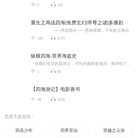
2
130
重生之再战四海|免费玄幻|帝尊之谜|多播剧
——作品简介——恶兽肆虐，千年妖王将出世；神州统一，重生帝尊欲称王。七件神器，决定天下命运；两位少年，身负人间存亡！各方势力粉墨登场，英雄佳人侠骨柔肠。奔北荒，走南央；镇羌芜，平四海；聚七器，断情殇！绝代双骄谁...
182
3.2万
纵横四海-世界海盗史
在我们生活的星球上，70%的面积是海洋。海洋给了人类无尽的幻想，它经历了上千年的岁月，埋藏了无穷的秘密。“我们的旗帜就是王笏，谁碰到都得服从……”海盗，是一个让人畏惧而又向往的名字，吸引着人们热切的目光。古往今来，海盗一直是野蛮与血腥的代...
1
82
【四海游记】电影善书
34
2519
您是不是在找：
四圣少年
四界至仙
穿越之云游四海