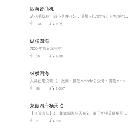
四海皆商机
从鸡毛换糖、做小器件开始，温州人以“敢为天下先”的气势，迅速崛起成为中国最具活力的商人群体。在复杂多变的商业环境中，他们不惧艰险，艰辛奋斗，使“温州商人”成为一个享誉世界的群体。
144
19万
纵横四海
2023年第五本完结
16
1088
纵横四海
人类使用说明书。微博：携隐Melody公众号：携隐Melody小红书：纵横四海加入听友群：公众号「携隐Melody」回复「进群」BGM歌单：公众号「携隐Melody」回复「歌单」商务合作：+vx「xymario」回复「合作」
86
1.00亿
龙傲四海杨天临
【收听须知】1、龙傲四海杨天临2、由于音频节目更新的比较慢，如想快速阅读小说文字版的全部章节，请在微信中搜索公/众/号【黑葡萄文学】，关注后，并在公/众/号中回复：【403】，便可快速阅读小说文字版全集。（注意：需要在公/众/号中回复才有效哦）
2
335