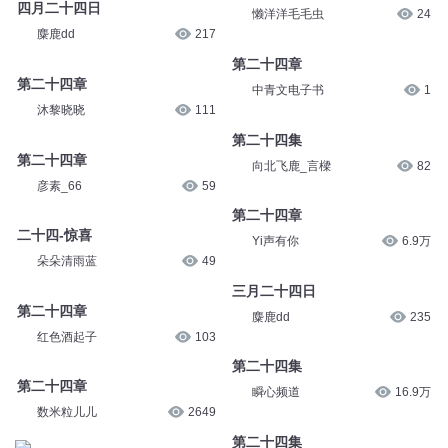
四月二十四日
懒洋洋毛毛虫
24
麋鹿dd
217
第二十四章
第二十四章
中青文电子书
1
沐黎晓晓
111
第二十四集
第二十四章
向北飞鹿_言樑
82
彦素_66
59
第二十四章
二十四-惊喜
Yi声有你
6.9万
朵朵清雨蓝
49
三月二十四日
第二十四章
麋鹿dd
235
红色酒起子
103
第二十四集
第二十四章
瞬心频道
16.9万
数米粒儿儿
2649
第二十四集