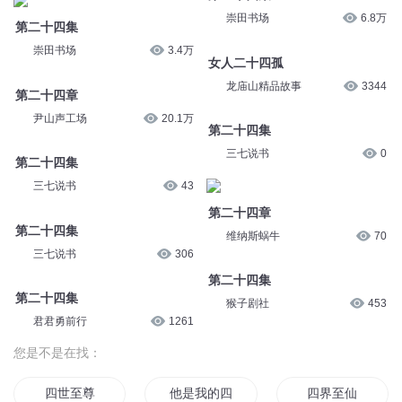
崇田书场
6.8万
第二十四集
崇田书场
3.4万
女人二十四孤
龙庙山精品故事
3344
第二十四章
尹山声工场
20.1万
第二十四集
三七说书
0
第二十四集
三七说书
43
第二十四章
第二十四集
维纳斯蜗牛
70
三七说书
306
第二十四集
第二十四集
猴子剧社
453
君君勇前行
1261
您是不是在找：
四世至尊
他是我的四年
四界至仙