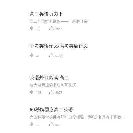
高二英语听力下
高二英语听力训练——一起磨耳朵~
42
2044
中考英语作文/高考英语作文
38
5.2万
英语外刊阅读 高二
各大电商搜索书名均可购买
105
6977
60秒解题之高二英语
大连科苑学校拥有18年办学经验，800多名具有丰富教学经验的专职教师，专注于中小学生个性化教育，本着“轻松务实高效”的教学方式，因材施教，真正的做到“寓言于教、寓乐于学”，深受家长和学生支持和信赖。课程讲义参见大连科苑官网（www.keyuanxuexiao....
10
532