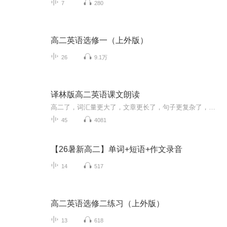
7
280
高二英语选修一（上外版）
26
9.1万
译林版高二英语课文朗读
高二了，词汇量更大了，文章更长了，句子更复杂了，别害怕，坚持朗读，你会发现一个不一样的自己！
45
4081
【26暑新高二】单词+短语+作文录音
14
517
高二英语选修二练习（上外版）
13
618