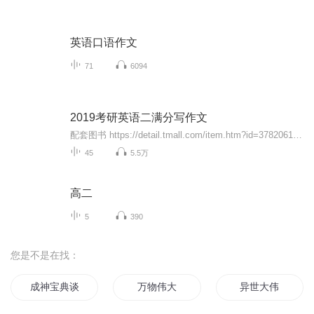
英语口语作文
71
6094
2019考研英语二满分写作文
配套图书 https://detail.tmall.com/item.htm?id=37820615891 天猫搜索 洪流图书专营店 《2019王江涛考研英语（二）满分写作》是外研社联合新东方考研写作首席主讲王江涛共同打造，主要特色包括： 1. 本书2018版全部命中2018考研英语（二）大、小作文真题； 2. 特邀剑桥大学专家Nick Stirk亲自审订； 3. 历年写作真题深度剖析，高分范文逐一详解，考生佳作精彩点评； 4. 60个英语（二）精准预测话题，全面涵盖大、小作文可考话题和题型； 5. 78篇英语（二）必背满分范文，语言地道，亮点表达迭出。 内容简介 《2019王江涛考研英语(二)满分写作》是外研社联合新东方考研写作首席主讲王江涛共同打造的，囊括了考研英语（二）写作备考所需的*实用的内容。本书包括三大部分。*部分解读了*的考研英语（二）写作大纲并提供了写作攻略的详解；第二部分是考研英语（二）写作大、小作文的60个精准预测话题及范文，范文的语言地道、构思新颖、妙词佳句迭出，并配有中文译文、王老师点评、素材词汇和短语、亮点表达和佳句拓展。第三部分为历年考研英语写作真题详解，对2010年至2018年考研英语（二）的写作真题进行了详细解析和范文讲解。《2019王江涛考研英语(二)满分写作》中共包括78篇英语（二）写作范文，其中新增6篇热点话题范文，更有王老师精彩授课视频和范文英美音慢读MP3录音可免费下载或在线播放。 作者简介 王江涛，新东方考研写作首席主讲，写作辅导第一人，新东方功勋教师。北京外国语大学英语语言文学学士，北京大学硕士，曾担任中国政府代表团高级翻译出访欧美。著有《王江涛考研英语满分范文背诵》、《四大名师历年考研英语真题超详解及复习指导》、《王江涛考研英语作文考前预测狂背30篇》、《四大名师历年考研英语（二）真题超详解及复习指导》等。
45
5.5万
高二
5
390
您是不是在找：
成神宝典谈写作
万物伟大
异世大伟