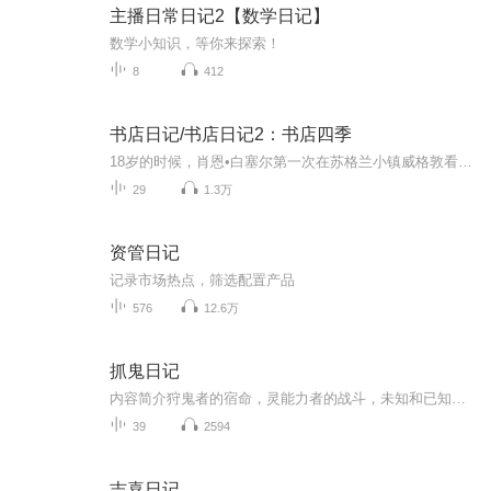
主播日常日记2【数学日记】
数学小知识，等你来探索！
8
412
书店日记/书店日记2：书店四季
18岁的时候，肖恩•白塞尔第一次在苏格兰小镇威格敦看到那家名叫“书店”（The Book Shop）的书店。他和朋友散步路过，看到堆满书籍的橱窗，对朋友说：“这家店到年底一定倒闭。”十三年后，2001年，肖恩买下了这家书店。起初，肖恩对于如何经营书店一无所...
29
1.3万
资管日记
记录市场热点，筛选配置产品
576
12.6万
抓鬼日记
内容简介狩鬼者的宿命，灵能力者的战斗，未知和已知的未来，一切已经开始，早已被决定的命运究竟可否逆转……一个某渣从一个宅男变成职业抓鬼人士的悲惨经过。
39
2594
吉喜日记