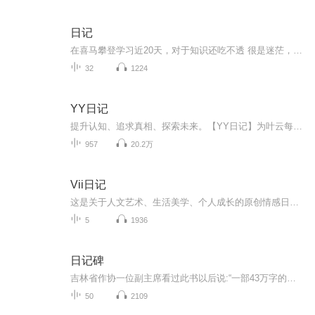
日记
在喜马攀登学习近20天，对于知识还吃不透 很是迷茫，不比以前画画，该用什么笔了就顺手拿起来作画，这配音不熟练，效果很差，拿不出手！以前用笔记记一些三三两两的往事，现在，我要学会用声音去记录！希望自己能一天天有进步！多多鞭策我吧！不然我会偷懒...
32
1224
YY日记
提升认知、追求真相、探索未来。【YY日记】为叶云每天发表的日记内容，每天1小篇。最新认知都在最新篇章，随着认知不断被颠覆、人生也越来越美好，真正展现了一个穷得只剩追求的产品人的人生成长轨迹，希望对您有所启发。每天早上发表日记，每天晚上录音，上传更新。所有涉及的原创内容版权，全部均归叶云YY所有，即本人所有。想了解更多请查看：
957
20.2万
Vii日记
这是关于人文艺术、生活美学、个人成长的原创情感日记。希望我的每日自我更新，能滋养心灵，伴你前行，收获理想的生活与爱情。主播介绍：画家，资深设计总监，艺术顾问我如何介绍我自己，都不及你参与我的生命之旅。致每一位不可思议小姐与不可能先生
5
1936
日记碑
吉林省作协一位副主席看过此书以后说:“一部43万字的大书，我一口气把它读完。若把这部书拍成电视连续刷，全国人民会哭声一片！”这是一部写冤狱生活的书；写无辜“囚徒”为求得自由而不断抗争的书；是作者以亲身经历研血为墨写就的一部人间悲剧。唐天明一...
50
2109