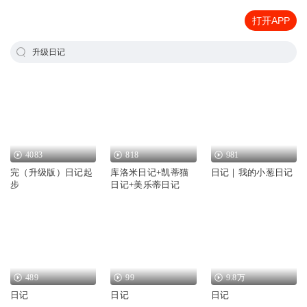
打开APP
升级日记
4083
818
981
完（升级版）日记起
库洛米日记+凯蒂猫
日记｜我的小葱日记
步
日记+美乐蒂日记
489
99
9.8万
日记
日记
日记