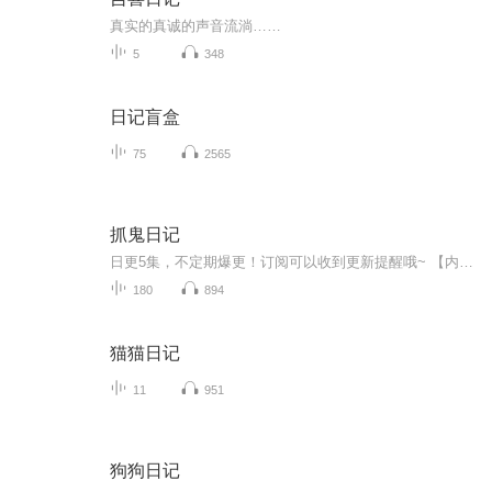
真实的真诚的声音流淌……
5
348
日记盲盒
75
2565
抓鬼日记
日更5集，不定期爆更！订阅可以收到更新提醒哦~ 【内容简介】 你相信世界有鬼么？不管你信不信，我带你揭秘不为人知的另一面！阴阳镜、养尸玉、长生族……这些都只是冰山的一角！ 【作者介绍】 作者：育在雕琢. 【主播介绍】 我是讯读文化小...
180
894
猫猫日记
11
951
狗狗日记