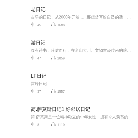
老日记
古早的日记，从2000年开始......那些曾写给自己的话，还记得多少？生于80年代末，不知道自己的成长经历是否具有某些代表性。主播另一个播客《情绪便利店》点我跳转
45
1688
游日记
腹有诗书，吟啸而行，在名山大川、文物古迹传来的琅琅诵读声中，享受到“知识变现”的实惠，更感受到“读万卷书，行万里路”的畅快
47
2859
LF日记
雷锋日记
37
1557
简.萨莫斯日记1:好邻居日记
简.萨莫斯是一位精神独立的中年女性，拥有令人羡慕的时尚杂志工作以及上流社会的社交圈。简在失去母亲和丈夫后，对原本的情感和生活状态产生了质疑和思考。
8
1110