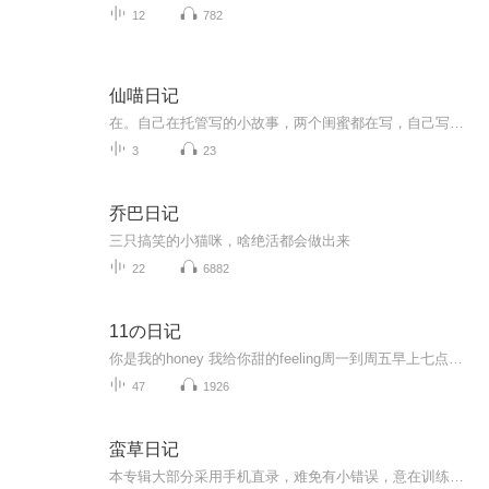
12
782
仙喵日记
在。自己在托管写的小故事，两个闺蜜都在写，自己写点。否则会没意思的哟，但是写着玩也挺费眼睛呀，大家基本不要学。
3
23
乔巴日记
三只搞笑的小猫咪，啥绝活都会做出来
22
6882
11の日记
你是我的honey 我给你甜的feeling周一到周五早上七点半&每晚八点，不见不散～记得关注，么么哒～～！欢迎加入粉丝群：603311209
47
1926
蛮草日记
本专辑大部分采用手机直录，难免有小错误，意在训练自己减少失误，感谢对我本专辑喜欢的小耳朵的包容之心，除了感谢还是感谢️❤️