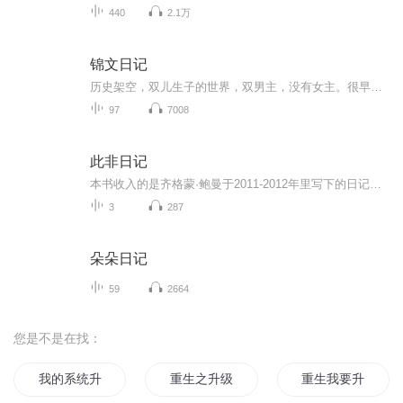
440
2.1万
锦文日记
历史架空，双儿生子的世界，双男主，没有女主。很早以前录的，重修重传。侵删，请联系我立刻删除，谢谢！
97
7008
此非日记
本书收入的是齐格蒙·鲍曼于2011-2012年里写下的日记式随笔，他在文中对快速流动的现代社会中民主、自由、信仰等理念所遭遇的困境作了清晰而深刻的阐述，指出它们未来衍变的可能性方向，同时他也对西方政治现实、社会学家的人文立场作了独到而令人深省的评...
3
287
朵朵日记
59
2664
您是不是在找：
我的系统升级了
重生之升级人生
重生我要升级