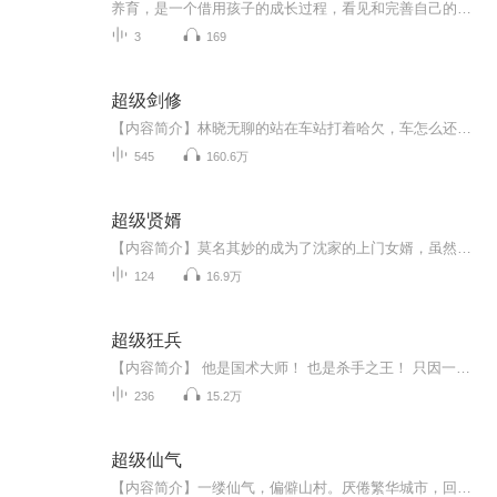
养育，是一个借用孩子的成长过程，看见和完善自己的过程成为妈妈，也可以成为更好的自己这里是超级妈妈我们专注于新手妈妈成长、兼顾养育和个人探索、分享养育的一手经验和有趣故事、也结实志同道合的超级妈妈们
3
169
超级剑修
【内容简介】林晓无聊的站在车站打着哈欠，车怎么还不来。昨晚看小说看的太晚了，以后一定要注意。车来了，车门打开。恍惚的林晓走了上去。“姓名？”一个声音问道。“林晓。”“愿望？”“我想穿越到一个修真的世界去。”受昨晚小说的影响，林晓毫不犹豫...
545
160.6万
超级贤婿
【内容简介】莫名其妙的成为了沈家的上门女婿，虽然是个冒牌的，可咱也是个“贤”良淑德的好女婿，诗词歌赋样样精通......人无耻则无敌！当然，同时作为皇帝老头儿的女婿，深表压力！咱作为穿越人士，无亲无故，当然要立志当个好贤婿！【作者/主播简介】作...
124
16.9万
超级狂兵
【内容简介】 他是国术大师！ 也是杀手之王！ 只因一个任务，悄然回归。 【作者/主播】作者：洪荒大虾米主播：鑫明有声【购买须知】1、本作品为付费有声书，前46集为免费试听，购买成功后，即可收听，可下载重复收听。2、版权归原作者所有，严禁翻录成任...
236
15.2万
超级仙气
【内容简介】一缕仙气，偏僻山村。厌倦繁华城市，回归恬静庄园，种田养殖，救死扶伤。我是顾仁，在红尘尽头等你休憩。咱们喝杯酒，品杯茶，天南地北。【作者/主播简介】作者：格子里的阳光，网络小说作家。主播：鼎峰Radio。【购买须知】1、本作品为付费有...