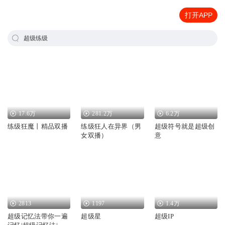
打开APP
超级练级
17.6万
281.2万
6.2万
练级狂魔丨精品双播
练级狂人在异界（男
超级符号就是超级创
女双播）
意
2813
1197
1.4万
超级记忆法带你一遍
超级星
超级IP