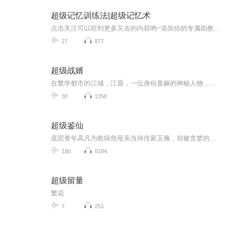
超级记忆训练法|超级记忆术
点击关注可以听到更多又去的内容哟~添加你的专属助教老师徽信：198 5097 229备注：“喜马拉雅” 可以获得更多的系统的提升记忆力课程，还可以获得一对一在线免费咨询，还有更多公益直播课程等你参加哦~后悔没早知道这种方法！读一遍就能记住一首诗的学习方法！高效学习法、超级记忆力训练、记忆宫殿、快速记忆法!快速记忆法，遵循"人类左右脑机能分担论"，把人的左脑的逻辑思维与右脑的形象思维相结合，把人的注意力、想象力、记忆力、创造力和自信心，转化为强大的学习动力。要想东西记得牢...
27
877
超级战婿
在繁华都市的江城，江晨，一位身份显赫的神秘人物，怀揣着未知的目的，踏入这片充满机遇与挑战的土地。他与苏家二小姐苏雨洛的相遇，如同一场命运的安排，却也是一场波澜壮阔的冒险的开端。苏家遭遇前所未有的经济危机，为了挽救家族的命运，他们被迫寻求...
30
1358
超级鉴仙
底层青年高凡为救病危母亲当掉传家玉佩，却被贪婪的当铺老板毁玉辱打。命悬一线时，玉佩碎片入体，竟赋予他窥穿古物玄机的神技！身负透视异能，他从泥泞崛起，搅动豪门拍卖风云，昔日蝼蚁已成鉴宝鬼才。眼辨乾坤的他笑傲群雄，却不知黑玉之谜竟系母亲生死...
180
6184
超级留量
繁花
7
251