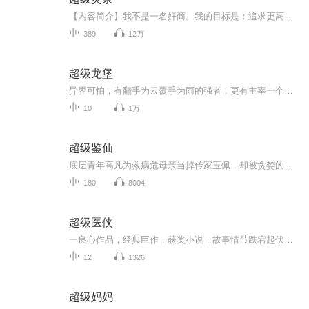
【内容简介】我不是一名奸商。我的目标是：追求更高质量的健康生活！因为一场意外，安良获得了一个成长型空间，空间内拥有一口神奇的灵泉，从而致力于有机农业、餐饮业与旅游业的综合发展。安良不是一名奸商，真的！【作者/主播】作者：青幕山，网络小说作...
389
12万
超级龙堡
异界可怕，有翻手为云覆手为雨的强者，更有主宰一个世界的神，甚至有留存万古的无上势力，稍有不慎就会落个身死道消的下场。那又如何？ 曾经的统治者，就算是到了异界，那也是站在食物链顶端的，不会因为地区而有所改变！
10
1万
超级鉴仙
底层青年高凡为救病危母亲当掉传家玉佩，却被贪婪的当铺老板毁玉辱打。命悬一线时，玉佩碎片入体，竟赋予他窥穿古物玄机的神技！身负透视异能，他从泥泞崛起，搅动豪门拍卖风云，昔日蝼蚁已成鉴宝鬼才。眼辨乾坤的他笑傲群雄，却不知黑玉之谜竟系母亲生死...
180
8004
超级医侠
一良心作品，经典巨作，获奖小说，故事情节跌宕起伏，转折紧扣人心弦。请大家多多支持，电动提建议，我们将推出更多的优秀作品，满足您的耳朵，震撼您的心灵。一良心作品，经典巨作，获奖小说，故事情节跌宕起伏，转折紧扣人心弦。请大家多多支持，电动提建议，我们将推出更多的优秀作品，满足您的耳朵，震撼您的心灵。
12
1326
超级妈妈