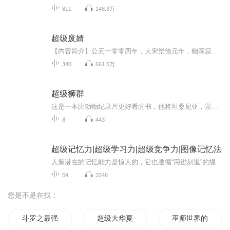
811
148.3万
超级废婿
【内容简介】公元一零零四年，大宋景德元年，幽深寂静的皇宫御医房内。年轻的首席御医叶健，在布满灰尘的旮旯角落里，翻出一本竹简书籍。“呼……”叶健把灰尘吹掉，露出几个很古老的文字，上古丹草经。他小心翼翼的翻开竹简，里面记载着各种神奇草药以及...
340
661.5万
超级狮群
这是一本比动物纪录片更好看的书，他将坦桑尼亚，塞伦盖蒂大草原上的狮群带入了我们的视野，作者笔下的狮子，或英俊潇洒、或狂野傲慢、或柔情有爱、或懒懒散散，但他们汇聚成群时，便都遵循着尸群的不二法则，肩负起各自的责任，不定时何地冲锋，抓不到猎...
8
443
超级记忆力|超级学习力|超级竞争力|图像记忆法
人脑潜在的记忆能力是惊人的，它也遵循“用进刻退”的规律，只要掌握了科学的记忆规律和方法，每个人都能拥有超级记忆力。本书详尽系统地讲述了记忆的工作原理、影响记忆的因素、记忆力的评估、提高记忆力的方法和技巧、科学正确的生活方式和习惯等重要内容，从理论知识到实践方法，从原理分析到测试练习，由浅入深，循序渐进地引领读者了解记忆、提高记忆。本书包含记忆研究领域的最新发现、提高记忆力的思维游戏，以及完善的、全新的和容易理解掌握的记忆理念和记忆方法，帮助你快速拥...
54
3246
您是不是在找：
斗罗之最强神级系统
超级大华夏
巫师世界的练级狂