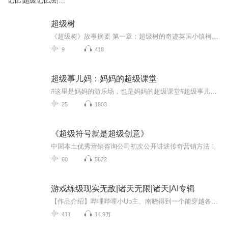
记忆|超级记忆法|超
级记忆术
超级树
《超级树》故事摘要 第一章：超级树的奇迹英国小镇柯比镇突然在公园中出现了高达50米的“超级树”，它们能收集雨水、转化太阳能、净化空气。镇民惊喜地发现空气变得更加清新，超级树带来了绿色生活的理念。比尔警官、音乐店老板杰德和小学老师凯特都认为...
9
418
超级事儿妈：妈妈的超级课堂
#这里是妈妈的游乐场，也是妈妈的超级课堂#超级事儿妈-女孩成长专题攻略 1月6日 每周两更#欢迎在节目下方进行留言，不管是疑惑，还是求约，小白马都会向你抛出橄榄枝哦！！...
25
1803
《超级符号就是超级创意》
中国本土优秀营销咨询公司初次公开讲述传奇营销方法！
60
5622
游戏练级现实无敌|诸天无限|诸天|AI专辑
【作品介绍】哔哩哔哩小Up主、南晓得到一个能穿越各游戏位面的系统，本以为穿越只是自己一个人的事，没想到已经握住了地球的命运【作者介绍】白影乌鸦【购买须知】1、本作品为付费有声书，前97集为免费试听，购买成功后，即可收听，可下载重复收听2、版权...
411
14.9万