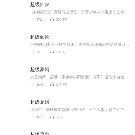
超级仙农
【内容简介】觉醒前世记忆，穷苦少年从此走上人生巅峰。种菜炼药、治病救人、开农庄做庄主……当混血校花、霸道警花、性感女老师、温柔小姐姐、软萌小厨娘、影视歌三栖小花旦环绕时，洛尘懵了。你们……你们不能这样……我可不是普通的小农民，我是，超级...
372
390.5万
超级颜论
一样的足球,不一样的颜论。这里是最涨知识的足球脱口秀《超级颜论》，每周五上午11点颜强将坐阵主场与你聊聊最新最热的足球话题！
30
10.6万
超级豪婿
入赘为婿，岳母一家嫌弃林阳窝囊，却不知道他来自最顶级的豪门，各国首富见了都得躬身行礼，喊一声：大少爷！
1042
240.7万
超级龙婿
江州市，韩风被丈母娘百般刁难，三年入赘，忍气吞声。他是龙门少主，却因磨练心性，被禁用势力资源。在秦氏集团，他目睹妻子秦沐雪被秦坤羞辱，却只能默默忍受。但当秦坤陷害秦沐雪，韩风决定反击。他凭借神秘背景，让赵德海当场打脸秦坤，为妻子正名。然...
127
7456
超级灵泉