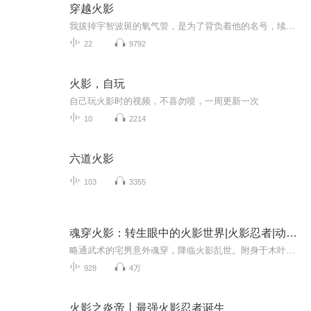
穿越火影
我拔掉宇智波斑的氧气管，是为了背负着他的名号，续写他在忍界的战栗，现在还缺两千两就能解封当年留下的十万大军。 只要你打钱给我，待我重登忍界巅峰之时，就封你做大名。 蒙多医生，恐惧稻草人，九尾阿狸，触手怪俄洛伊……
22
9792
火影，自玩
自己玩火影时的视频，不喜勿喷，一周更新一次
10
2214
六道火影
103
3355
魂穿火影：转生眼中的火影世界|火影忍者|动漫同人
略通武术的宅男意外魂穿，降临火影乱世。附身于木叶一个古老衰败家族的幻术下忍，前路茫茫，命运未卜。他无法预知能否改写木叶的未来，能否复兴濒临消亡的家族。唯一确定的是，他将以忍者之身立足此世，坚守本心忍道，开创独属于自己的传奇！
928
4万
火影之炎帝丨最强火影忍者诞生