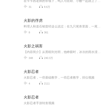
在卡卡西老师的带领下，鸣人与佐助、小樱一起踏上了修行之路。等待他们的将是无穷无尽的艰险挑战，而鸣人等人也在这生与死的较量中逐渐成长起来。
31
8.6万
火影的俘虏
料理人秋道石铭曾经这么说过：在九只尾兽里面，一尾毫无食用价值，二尾的火焰适合用来熬粥，三尾清炖最好吃，四尾的熔遁拿来做烧烤最棒，五尾的肉鲜香味美，六尾的强酸溶液喝起来可以提神醒脑，七尾适合用来油炸，八尾的牛角肉非常有嚼劲，九尾的狂暴查克拉是最好的开胃小菜，和求道玉配起来吃效果最佳...
8
361
火影之祸害
【内容简介】从黑暗到光明，他睁眼时，冰冷的雨水浸湿他的双眼。在永不停歇的大雨之中，他遇到了大蛇丸和纲手，被两人带回木叶。就此，他开始接触这个世界……但是，他想回到原来的世界……那里有他重要的亲人，比在这个世界里的任何羁绊都要重要的亲人。...
348
240.3万
火影忍者
火影忍者，一些基础教学，一些忍者教学，排位视频
4
2111
火影忍者
火影忍者手游转发视频