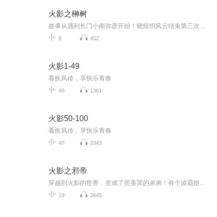
火影之榊树
故事从遇到长门小南弥彦开始！晓组织风云结束第三次忍界大战结束四代火影前后结束雾隐内战与革新开启宇智波灭族事件开启作者会一一将漫画中很多语焉不详的大事件写出来，而且经得起推敲。希望大家多多收藏推荐，给作者一些写作上的鼓励，谢谢注：本文以火影漫画为基准，动画改编部分则有选择性的选用...
8
452
火影1-49
看疾风传，享快乐青春
49
1361
火影50-100
看疾风传，享快乐青春
47
2043
火影之邪帝
穿越到火影的世界，变成了照美冥的弟弟！有个波霸姐姐照着，主角修炼一路顺风，风骚却是从前去参加中忍考试开始！ 主角别的任务都是不接的，从来都是只接火之国的任务，因为这样就可以多多碰触木叶中的美女，好实行他的勾搭大计，帮助姐姐挖些墙角过来！
19
2645