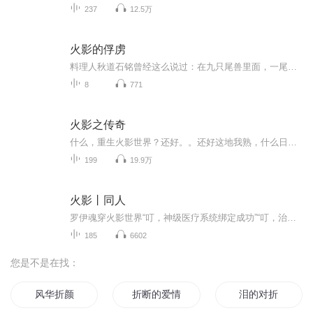
237
12.5万
火影的俘虏
料理人秋道石铭曾经这么说过：在九只尾兽里面，一尾毫无食用价值，二尾的火焰适合用来熬粥，三尾清炖最好吃，四尾的熔遁拿来做烧烤最棒，五尾的肉鲜香味美，六尾的强酸溶液喝起来可以提神醒脑，七尾适合用来油炸，八尾的牛角肉非常有嚼劲，九尾的狂暴查克拉是最好的开胃小菜，和求道玉配起来吃效果最佳...
8
771
火影之传奇
什么，重生火影世界？还好。。还好这地我熟，什么日向分家，不是开玩笑吧，算了算了，反正都无所谓，谁让小爷我有天赋呢。
199
19.9万
火影丨同人
罗伊魂穿火影世界“叮，神级医疗系统绑定成功”“叮，治疗自来也，获得亲热天堂全集”“叮，治疗旗木朔茂，获得顶级刀术”忍界大战上，流传着这样一个传说：遇到黄色闪光，可以不跑。遇到木叶白牙，可以一战。如果遇到一个医疗忍者问你有没有病，跑！不要...
185
6602
您是不是在找：
风华折颜
折断的爱情
泪的对折