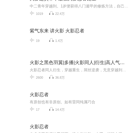
中二青年穿越到。1岁便获得八门遁甲的修炼方法，自己摸索出永久打开八门的方法。将两种查克拉属性相互融合，创造出自己堪比血继限界的忍术。最终，开辟忍界的新段位！成为忍者,与鸣人、佐助、小樱、卡卡西一起,用世界上最强大的毅力和最艰辛的努力去做最密...
1019
22.4万
紫气东来 讲火影 火影忍者
19
1.4万
火影之黑色羽翼|多播|火影同人|衍生|高人气火影同人衍生小说
火影忍者同人衍生，穿越重生，屌丝逆袭，无意穿越到火影的世界，却没想到却和四代做了同门，这可怎么搞啊，什么，要我当四代火影，那怎么可能，我才不干这傻事呢。跟四代火影做同门，想当五代火影只要一句话而已，我偏不当，我就不当，我在火影世界混的风...
2600
36.8万
火影忍者
有原创也有非原创。如有雷同纯属巧合
17
14.4万
火影忍者