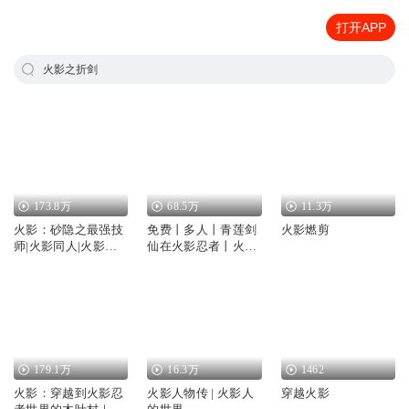
打开APP
火影之折剑
173.8万
68.5万
11.3万
火影：砂隐之最强技
免费丨多人丨青莲剑
火影燃剪
师|火影同人|火影忍
仙在火影忍者丨火影
者
忍者丨王者荣耀
179.1万
16.3万
1462
火影：穿越到火影忍
火影人物传 | 火影人
穿越火影