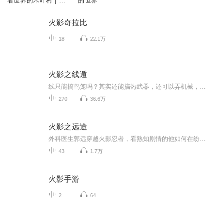
者世界的木叶村｜最
的世界
强火影诞生
火影奇拉比
18
22.1万
火影之线遁
线只能搞鸟笼吗？其实还能搞热武器，还可以弄机械，开高达！配合仙术和武装色霸气，月球都给你锤烂！ 这其实只是个死废宅，在火影慢慢成长的故事。女主是井野，单女主。
270
36.6万
火影之远途
外科医生郭远穿越火影忍者，看熟知剧情的他如何在纷乱忍界找到自己的道路，最终屹立在忍界之巅
43
1.7万
火影手游
2
64