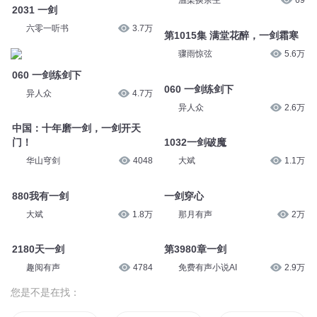
一剑斩仙-050集 一剑削山
一剑封菊
有声的六道
5050
有声优选
2.5万
一剑封菊
五音疗愈曲《一花一剑》20分钟
蛋沫倾声
4.4万
温柔换余生
69
2031 一剑
第1015集 满堂花醉，一剑霜寒
六零一听书
3.7万
骤雨惊弦
5.6万
060 一剑练剑下
060 一剑练剑下
异人众
4.7万
异人众
2.6万
中国：十年磨一剑，一剑开天
门！
1032一剑破魔
华山穹剑
4048
大斌
1.1万