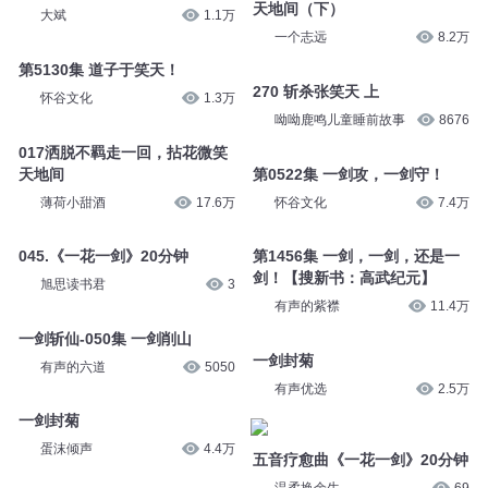
知晏絮语
323
大大大师兄叶文
4962
1906 一剑破势折青锋
33 洒脱不羁走一回，拈花微笑
天地间（下）
大斌
1.1万
一个志远
8.2万
第5130集 道子于笑天！
270 斩杀张笑天 上
怀谷文化
1.3万
呦呦鹿鸣儿童睡前故事
8676
017洒脱不羁走一回，拈花微笑
天地间
第0522集 一剑攻，一剑守！
薄荷小甜酒
17.6万
怀谷文化
7.4万
045.《一花一剑》20分钟
第1456集 一剑，一剑，还是一
剑！【搜新书：高武纪元】
旭思读书君
3
有声的紫襟
11.4万