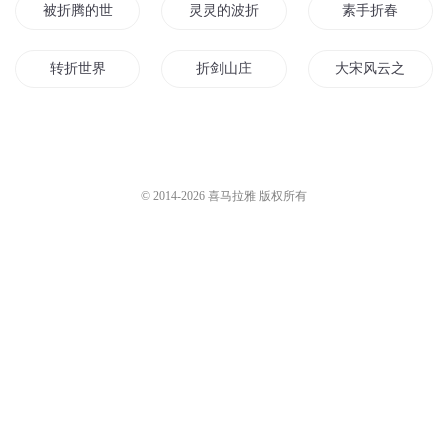
880我有一剑
一剑穿心
大斌
1.8万
那月有声
2万
2180天一剑
第3980章一剑
趣阅有声
4784
免费有声小说AI
2.9万
您是不是在找：
被折腾的世界
灵灵的波折人生
素手折春
转折世界
折剑山庄
大宋风云之转折
折剑长歌
折断的爱情
火影之折剑
花开堪折
折此芳花
成长波折
© 2014-
2026
喜马拉雅 版权所有