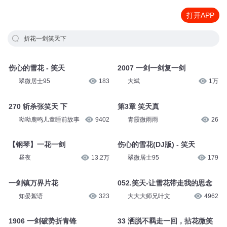
打开APP
折花一剑笑天下
伤心的雪花 - 笑天
2007 一剑一剑复一剑
翠微居士95
183
大斌
1万
270 斩杀张笑天 下
第3章 笑天真
呦呦鹿鸣儿童睡前故事
9402
青霞微雨雨
26
【钢琴】一花一剑
伤心的雪花(DJ版) - 笑天
昼夜
13.2万
翠微居士95
179
一剑镇万界片花
052.笑天-让雪花带走我的思念