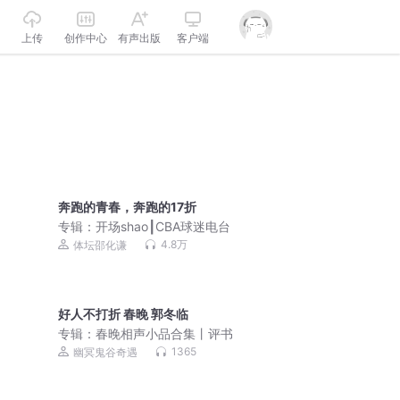
上传
创作中心
有声出版
客户端
奔跑的青春，奔跑的17折
专辑：
开场shao┃CBA球迷电台
4.8万
体坛邵化谦
好人不打折 春晚 郭冬临
专辑：
春晚相声小品合集丨评书
1365
幽冥鬼谷奇遇