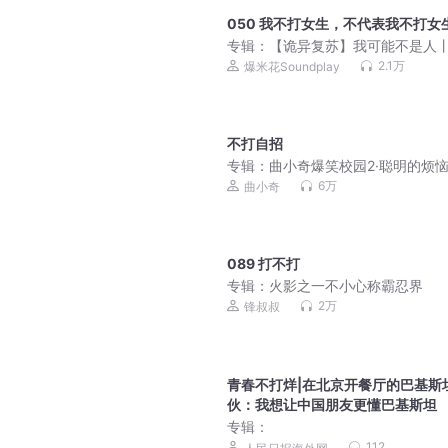
050 我不打女生，不代表我不打女
专辑：
【诡异复苏】我可能不是人
则怪谈丨灵异搞笑
2.1万
爆米花Soundplay
不打自招
专辑：
曲小奇爆笑校园2·聪明的烦恼
学生笑话|上学记
6万
曲小奇
089 打不打
专辑：
火影之一不小心称霸忍界
2万
锋叔叔
青春不打烊|在北京开餐厅的巴基斯
伙：我想让中国朋友更懂巴基斯坦
专辑：
112