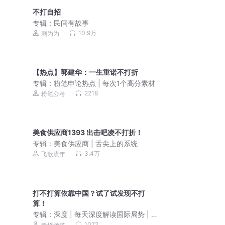
不打自招
专辑：
民间有故事
10.9万
剌为为
【热点】郭建华：一生重诺不打折
专辑：
粉笔申论热点 | 每次1个高分素材
2218
粉笔公考
美食供应商1393 出击吧凌不打折！
专辑：
美食供应商 | 舌尖上的系统
3.4万
飞歌流年
打不打算依靠中国？试了试发现不打
算！
专辑：
深度 | 每天深度解读国际局势 | 爆
更
1072