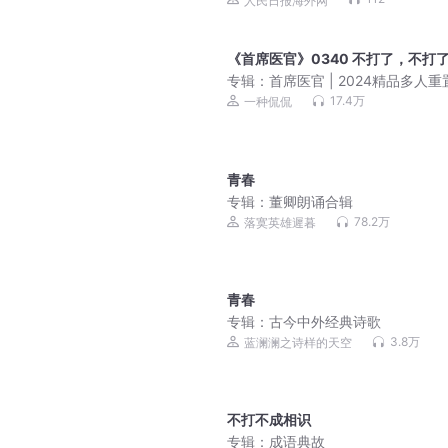
人民日报海外网
《首席医官》0340 不打了，不打
专辑：
首席医官 | 2024精品多人重
一种侃侃作品 | 多人有声剧
17.4万
一种侃侃
青春
专辑：
董卿朗诵合辑
78.2万
落寞英雄遲暮
青春
专辑：
古今中外经典诗歌
3.8万
蓝澜澜之诗样的天空
不打不成相识
专辑：
成语典故