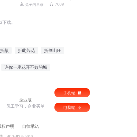
行榜】600首
7609
兔子的早茶
3下载。
折颜
折此芳花
折剑山庄
折腾之路
花开堪折
许你一座花开不败的城
娘
月之剑痕
青黑一直赢
手机端
企业版
员工学习，企业买单
电脑端
版权声明
自律承诺
：400-838-5616