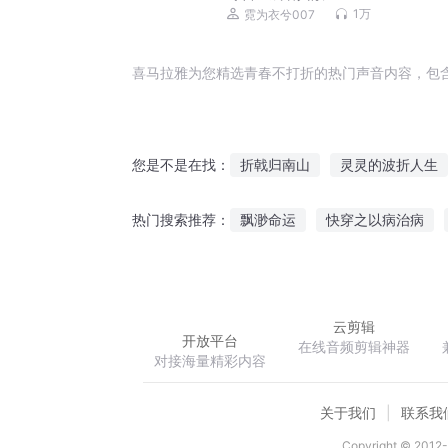
1万
霓为衣兮007
喜马拉雅为您精选青春不打折的热门声音内容，包
折戟归南山
灵灵的波折人生
您是不是在找：
大宋风云之转折
青春折光
飘渺命运
快穿之以病治病
热门搜索推荐：
待到无花空折枝
年少不堪折
嫡女谋心绝色王妃太嚣张
天
云剪辑
开放平台
在线音频剪辑神器
对接海量精彩内容
关于我们
联系我
Copyright © 2012-