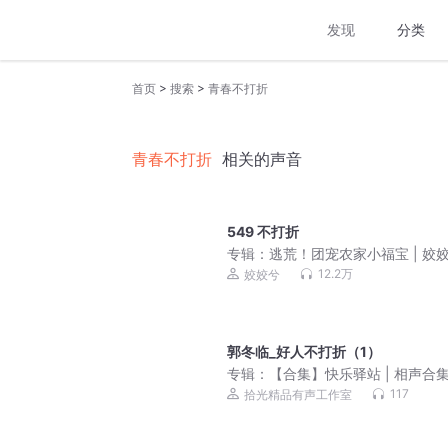
发现
分类
>
>
首页
搜索
青春不打折
青春不打折
相关的声音
549 不打折
专辑：
逃荒！团宠农家小福宝 | 姣
强的小红三七糖小糖| 温馨治愈群像
12.2万
姣姣兮
网口碑爆款
郭冬临_好人不打折（1）
专辑：
【合集】快乐驿站 | 相声合
117
拾光精品有声工作室