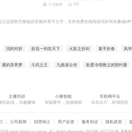
事，长白山下的禁忌
127
三七说书
含正品授权完整版的音频和章节文字，支持免费在线阅读试听和未删减MP
泪的对折
折花一剑笑天下
火影之折剑
素手折春
风华
折剑长歌
成长波折
转折世界
被折腾的世界
折断的爱情
潘的异界梦
斗武之王
九曲凌云传
欺爱冷情教父的契约妻
才律师
时间见证了我
大道天经
倾颜终不负
重生之七世嫁
主播培训
小雅智能
车联网平台
兼职副业，兴趣赚钱
智能硬件，连接赋能
自在出行，听我想听
们
公司新闻
招贤纳士
用户反馈
服务协议
隐私政策
2026
www.ximalaya.com lnc. ALL Rights Reserved
沪ICP备13027243号
客服热线