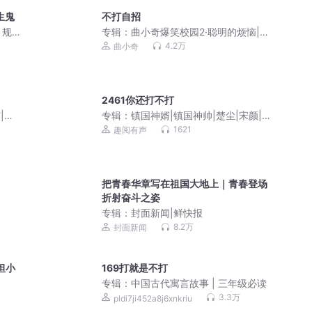
生鬼
不打自招
丨规
专辑：
曲小奇爆笑校园2·聪明的烦恼|小
学生笑话|上学记
4.2万
曲小奇
2461你还打不打
|小
专辑：
镇国神婿|镇国神帅|楚尘|宋颜|逆
天傻婿超级弃婿
1621
趣阅有声
把青春华章写在祖国大地上｜青春登场
折射奋斗之姿
专辑：
封面新闻|鲜快报
8.2万
封面新闻
坦小
169打就是不打
专辑：
中国古代寓言故事 | 三年级必读
3.3万
pldi7ji452a8j6xnkriu