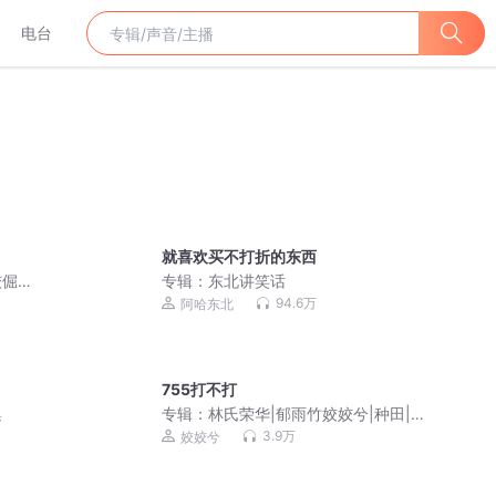
电台
就喜欢买不打折的东西
姣倔
专辑：
东北讲笑话
|全
94.6万
阿哈东北
755打不打
集
专辑：
林氏荣华|郁雨竹姣姣兮|种田|超
高口碑爆款古言
3.9万
姣姣兮