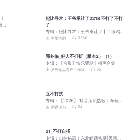
了！
妃比寻常：王爷承让了2218 不打了不打
了
置版|
专辑：
妃比寻常：王爷承让了丨半纸鸿
鹊古言爆笑多人有声剧
3530
半纸鸿鹊
郭冬临_好人不打折（版本2）（1）
专辑：
【合集】快乐驿站 | 相声合集
65
拾光精品有声工作室
互不打扰
专辑：
【2026】 抖音顶流热歌｜车载无
损典藏版
54
紫襟说书
21_不打自招
专辑：
山林秘语！东北瞎话实录|民间故