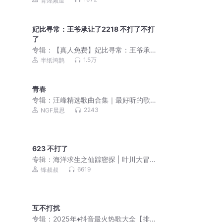
青烽频道
妃比寻常：王爷承让了2218 不打了不打
了
专辑：
【真人免费】妃比寻常：王爷承
让了丨半纸鸿鹊古言爆笑多人有声剧
1.5万
半纸鸿鹊
青春
专辑：
汪峰精选歌曲合集｜最好听的歌
曲｜超高清音质
2243
NGF晨思
623 不打了
专辑：
海洋求生之仙踪密探 | 叶川大冒
险 | 锋叔叔
6619
锋叔叔
互不打扰
专辑：
2025年♦️抖音最火热歌大全【排