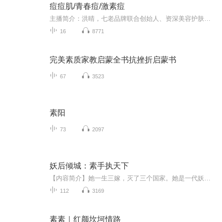
痘痘肌/青春痘/激素痘
主播简介：洪晴，七老品牌联合创始人、资深美容护肤导师，旅游卫视《美丽俏佳人》、央视《影响力对话》等电视节目特邀嘉宾，曾与黄圣依、金沙、张卫健、赵奕欢等艺人交流合影。痘痘肌、斑点肌、敏感肌、激素性皮炎等排毒养生问题，可联系主播微信：13712868460 / selina8460我希望的是多年以后的你依旧貌美，欢迎交流和探讨更多护肤、美容、化妆、养颜、养生知识和技巧。...
16
8771
完美素质家教启蒙全书抗挫折启蒙书
67
3523
素阳
73
2097
妖后倾城：素手执天下
【内容简介】她一生三嫁，灭了三个国家。她是一代妖孽，素手翻云覆雨，然而，她的心却在风雨中飘荡……他们给她万千宠爱，然而，她最终花落谁家？一个传奇家族的奇女子与几位帝王的爱恨情仇……作者：霓裳主播：兜兜_里有糖
112
3169
素素｜红颜坎坷情路