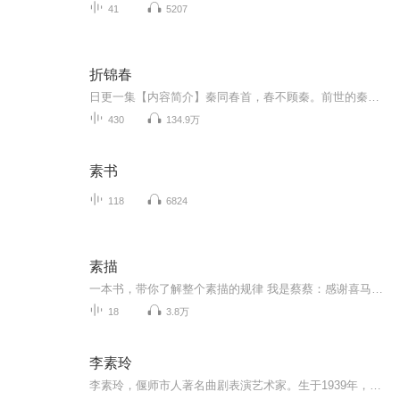
41
5207
折锦春
日更一集【内容简介】秦同春首，春不顾秦。前世的秦家满门抄斩，秦素遍身污垢、忍辱半生，她一直以为，那是命。重生后她才明白，那不是命，而是局。破局求生，折春成锦，她，真的能做到么？一句话简介：这是一个关于救赎的故事。特别提醒：前方女主略高能...
430
134.9万
素书
118
6824
素描
一本书，带你了解整个素描的规律 我是蔡蔡：感谢喜马拉雅FM这个平台，我在这给大家讲解美术的知识，都是我在书里包括在平常画画中总结出的精华。 我的目的是不浪费大家的时间，给大家提供干货，让各位美术爱好者真正的了解并学习到真正的美术知识。 加入我们，帮助千万美术爱好者立梦是我们的目标，挖掘奥妙美术的根基是我们的义务。 以下是本书的导图内容：
18
3.8万
李素玲
李素玲，偃师市人著名曲剧表演艺术家。生于1939年，偃师市人。她的从艺经历很简单： 1955年考入伊川县曲剧团，曾师承老艺人郭太超。1972年调入洛阳市曲剧团。 1978年10月调入河南省曲剧团，曾与张新芳、王秀玲、谢禄等名家同台演出。与张新芳...