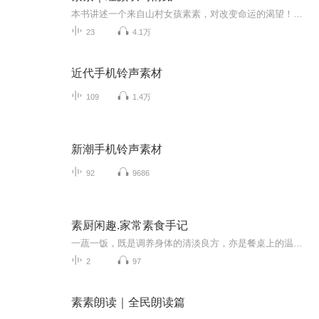
本书讲述一个来自山村女孩素素，对改变命运的渴望！从母亲不让她上学到进城打工的坎坷人生，到了最后一步才明白所追求的东西，一直在自己身边，然而错过便是错过，往后余生也只能与城市失之交臂，回到山村，在痛苦与悔恨中度过漫长的一生！
23
4.1万
近代手机铃声素材
109
1.4万
新潮手机铃声素材
92
9686
素厨闲趣.家常素食手记
一蔬一饭，既是调养身体的清淡良方，亦是餐桌上的温柔善意，以简素饮食善待万物、践行环保。愿与喜爱素食、向往清净内心的同好相伴，好好吃饭，慢慢把日子过得安稳舒展~易岑嘉，陪你在一日三餐里，感受清淡日常，修得平和本心。
2
97
素素朗读｜全民朗读篇