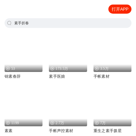
打开APP
素手折春
53
173.5万
3.5万
锦素春辞
素手医娘
手帐素材
1199
2.7万
7万
素素
手帐声控素材
重生之素手拨星