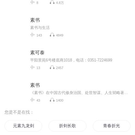
8
4.8万
素书
素书与生活
143
4849
素可泰
平阳景苑6号楼底商1018，电话：0351-7224699
13
2457
素书
《素书》在中国古代修身治国、处世智谋、人生韬略著作中占有极其重要的地位。这本原文只有六章、一百三十二句、一千三百六十字的类似“语录体”的书，被历代隐士高人、谋臣策士奉为千古不传的谋略秘籍和成就大事业的不二指南，流传甚广，影响极大。该书作...
43
1400
您是不是在找：
元素九龙剑
折剑长歌
青春折光