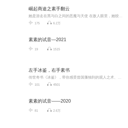
崛起商途之素手翻云
她是游走在黑与白之间的恶魔与天使 在敌人眼里，她狡诈如狐，心狠手辣，难以琢磨 在朋友眼里，她淡然脱俗，宁静致远，聪明绝顶 她是，一个普通家庭的普通学生 她是，缔造佣兵神话的佣兵之王 她是，众多企业的幕后之主 她,白手起家创造了一个凌驾于政权之上...
175
6.2万
素素的试音—2021
19
1515
左手冰鉴，右手素书
传世奇书《冰鉴》，带你感受曾国藩独到的观人之术、鉴人之略。读懂《素书》，用之修身可明志益寿；用之经商可富埒王侯；用之军事可百战百胜。
101
4501
素素的试音——2020
81
2.6万