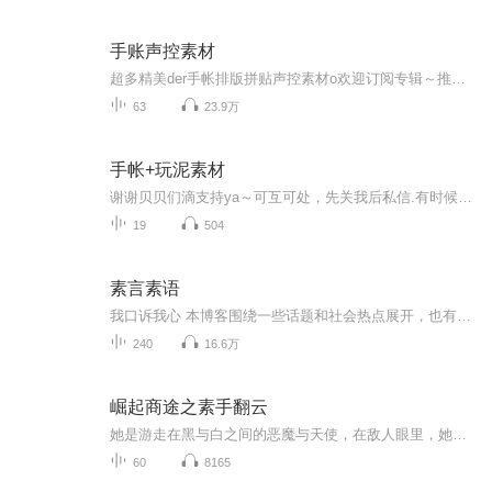
手账声控素材
超多精美der手帐排版拼贴声控素材o欢迎订阅专辑～推荐手帐用品一．方格手帐本手帐的内页形式很多，方格手帐本是最实用的一种。淡淡的方格线能帮助你书写、贴胶带更加的规整，在本子上画画的时候，也不会担心线条会画歪。二．斑马淡色荧光笔这套荧光笔不用...
63
23.9万
手帐+玩泥素材
谢谢贝贝们滴支持ya～可互可处，先关我后私信.有时候不在线呐！订阅+好评呗.
19
504
素言素语
我口诉我心 本博客围绕一些话题和社会热点展开，也有家庭教育理论，还有对名著的二次创作
240
16.6万
崛起商途之素手翻云
她是游走在黑与白之间的恶魔与天使，在敌人眼里，她狡诈如狐，心狠手辣，难以琢磨;在朋友眼里，她淡然脱俗，宁静致远，聪明绝顶;她是，一个普通家庭的普通学生;她是，缔造佣兵神话的佣兵之王;她是，众多企业的幕后之主;她,白手起家创造了一个凌驾于政权之上的超然势力;没有人知道她如何走到这一步，没有人知道她隐藏着如此复杂的身份… 她隐于校园、隐于商界、隐于黑道、隐于世界之外… 但是，她却知道，一场重生改变了她原本平淡无奇的人生轨迹，重生让她创造了无数神话！...
60
8165