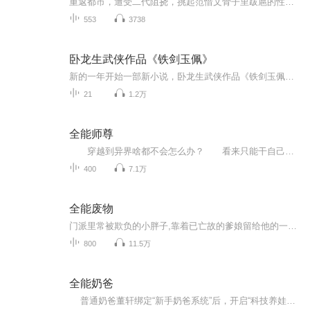
重返都市，遭受二代阻挠，挑起范惜文骨子里跋扈的性格，从此一发不可收拾。林子大了什么鸟都有，世人欺我，且看我霸天下图四方。手握大权掌天下，天下棋局归我有。翻手为云覆手为雨 天下棋局执子一方~
553
3738
卧龙生武侠作品《铁剑玉佩》
新的一年开始一部新小说，卧龙生武侠作品《铁剑玉佩》。每增加一个订阅或点赞更新一期。祝大家新年快乐！
21
1.2万
全能师尊
穿越到异界啥都不会怎么办？ 看来只能干自己的老本行当老师了。 我叫方白，有个系统，什么都会一点点。 学生：老师，你会啥？...
400
7.1万
全能废物
门派里常被欺负的小胖子,靠着已亡故的爹娘留给他的一些法宝逆天修行
800
11.5万
全能奶爸
普通奶爸董轩绑定“新手奶爸系统”后，开启“科技养娃+星际冒险”双重人生：用电动牙刷改安抚音乐盒、尿不湿做防爆盾，在鸡飞狗跳中解锁超能力，还卷入跨星际阴谋。 为守护儿子董小宝，他闯星际展馆、战外星生物，以奶粉作为能量弹、育儿智慧破...