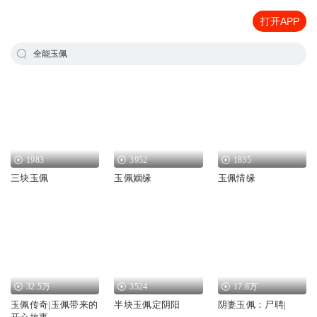
打开APP
全能玉佩
1983
3952
1835
三块玉佩
玉佩姻缘
玉佩情缘
32.5万
3524
17.8万
玉佩传奇|玉佩带来的
半块玉佩定阴阳
阴妻玉佩：尸聘|