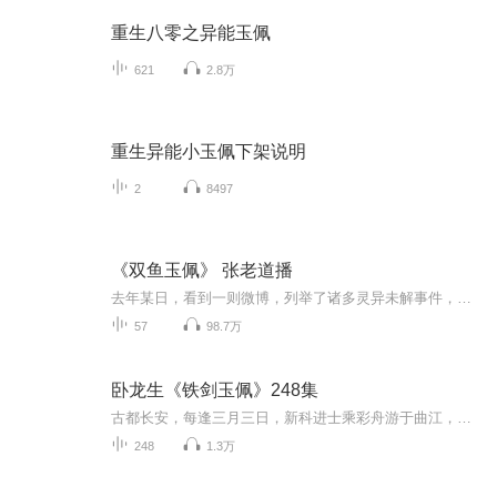
重生八零之异能玉佩
621
2.8万
重生异能小玉佩下架说明
2
8497
《双鱼玉佩》 张老道播
去年某日，看到一则微博，列举了诸多灵异未解事件，号称微博十大灵异话题，我挨个仔细研究过，除几个外星人事件不知真假，其余多是扯淡，只有“双鱼玉佩”的故事真实度最高，网上可以零碎找到一些资料，但是不全，当我觉得它可以写成一个故事的时候，我通...
57
98.7万
卧龙生《铁剑玉佩》248集
古都长安，每逢三月三日，新科进士乘彩舟游于曲江，于是，长安城内万人空巷，纷纷涌向曲江池畔，一瞻状元郎之风采。 其中尤以女性为最：禁宫嫔妃，名门闺秀，甚至那三曲中的风尘歌伎，莫不以一见状元为荣。是以，诗人才作出了“三月三日天气新，长安...
248
1.3万