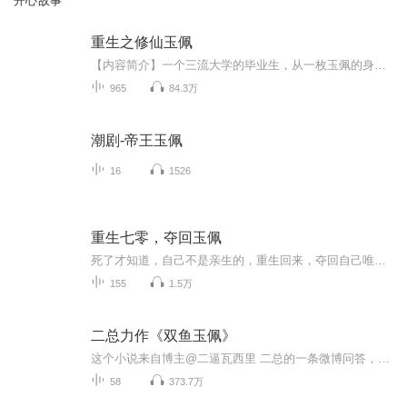
开心故事
重生之修仙玉佩
【内容简介】一个三流大学的毕业生，从一枚玉佩的身上，获得了神奇的功法，并穿越回了四年前，自己读大学的时候。在魔法的加持下，他在各大黑暗势力中游走，在连环阴谋中求胜，在魔法战斗中升华，在国家危难之际力挽狂澜，不仅获得未曾想到的荣誉和地位，...
965
84.3万
潮剧-帝王玉佩
16
1526
重生七零，夺回玉佩
死了才知道，自己不是亲生的，重生回来，夺回自己唯一的玉佩，我回来报仇啦，等着……
155
1.5万
二总力作《双鱼玉佩》
这个小说来自博主@二逼瓦西里 二总的一条微博问答，我们这些粉丝谁也没想到二总居然把这个答案当小说写了下来，目前已经开始持续更新了，我因为热爱二总况且小说写得确实抓人，所以决定把它播读出来，在留言里曾经问过二总能否播读，但他没回我。等不及了...
58
373.7万