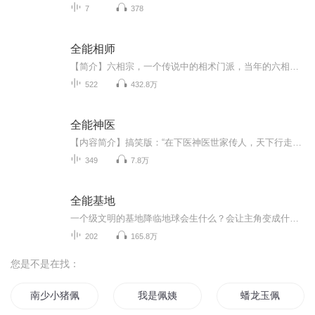
7
378
全能相师
【简介】六相宗，一个传说中的相术门派，当年的六相道人一个人就研究出了六条不一样的相术道路，虽然有许多传承已经失传，但在相术界却是人人敬仰。傅泰，六相宗下面分支门派心相门的弟子，相术天份还没有他的脸来的有名。因为回门派祖地给六相道人上香，...
522
432.8万
全能神医
【内容简介】搞笑版：“在下医神医世家传人，天下行走。美女，你最近要有血光之灾啊。”“嗯？”“来一包苏菲弹力贴身吧。”“滚！”文青版：为天地立心，为生民立命，为往圣继绝学，为万世开太平。【作者/主播】作者：平湖秋月主播：靖溪声创【购买须知】...
349
7.8万
全能基地
一个级文明的基地降临地球会生什么？会让主角变成什么职业军火贩子还是跨企业总裁，或者一方霸主呢？
202
165.8万
您是不是在找：
南少小猪佩奇你配我
我是佩姨
蟠龙玉佩