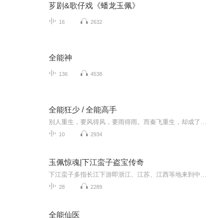
芗剧&歌仔戏《蟠龙玉佩》
16
2632
全能神
136
4538
全能狂少 / 全能高手
别人重生，要风得风，要雨得雨。而秦飞重生，却成了他人眼中的白痴。要不是多了个水灵灵的老婆，都想再死一次了.....如果想阅读文字完整版小说，请到威/信/搜一搜中搜索工//种/浩【八二阅读】关注并回复数字：【74】，就可以阅读全文【注意一定要关注工/种/浩，在工/种/浩里回复才有用】江城，刑侦大队。 一个漂亮的女警官，正在布置今天的任务。案情重大，手下的警员都挺直了腰杆，一副正襟危坐的样子。 不过，这庄严肃穆的气氛，却被“吱呀”一声给破坏了。 一个穿着病...
10
2934
玉佩惊魂|下江蛮子盗宝传奇
下江蛮子多指长江下游即浙江、江苏、江西等地来到中原腹地的人。这种称谓流行在民国以前。他们到中原腹地从事不同的行当，但都是一些特别聪明的人士。其中不乏能人异士。他们会法术、懂地理、知阴阳。相面算卦，堪舆风水，无所不通。《梅花易数》“周易八...
28
2289
全能仙医