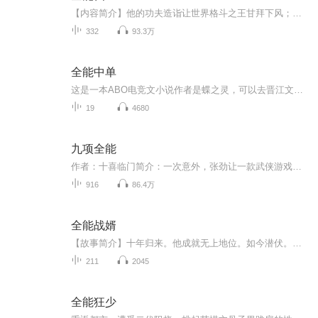
【内容简介】他的功夫造诣让世界格斗之王甘拜下风；他的无双医术让全球权贵富豪趋之若鹜；他所表演的魔术让所有魔术迷誉为神迹；他所弹奏的乐曲让全世界乐迷为之疯狂！除此之外，琴棋书画、赌石鉴宝、赛车赌术、破案抓贼……没有什么是他办不到的，他就是...
332
93.3万
全能中单
这是一本ABO电竞文小说作者是蝶之灵，可以去晋江文学城看完整小说。本人是因为非常喜欢这本书，但是他的作者却没有出版这本书的实体书，所以然后我又非常的喜欢阅读就把它读了出来，如果后续作者有什么不允许的状况，我就会删了这个，但是我还是希望自己会...
19
4680
九项全能
作者：十喜临门简介：一次意外，张劲让一款武侠游戏上了身。从此之后，张劲变的全能起来。 厨艺、医术、养殖、种植……这不过是副职业技能； 飞檐走壁、杀人越货……这才是咱的专业； 至于为啥说是九项全能而不是大满贯的十项全能？ 张劲这样回答，“生孩子的事情还是留给女人去做吧！ ———————————————————————————————— 轻松是主菜，血腥只是佐餐；悠闲是主调，紧张只是插曲；
916
86.4万
全能战婿
【故事简介】十年归来。他成就无上地位。如今潜伏。只为保护佳人。他目视着她：“放心，昔日你所受委屈，今日我都会替你加倍讨回。”【作者/主播简介】作者：潜光主播：锋言疯语【购买须知】1、本作品为付费有声书，前46集为免费试听，购买成功后，即可收...
211
2045
全能狂少