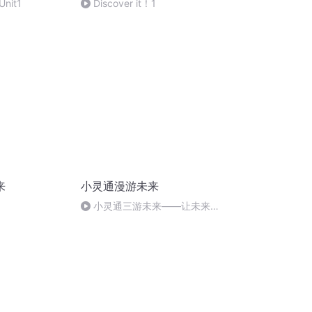
Unit1
Discover it！1
来
小灵通漫游未来
小灵通三游未来——让未来告
诉历史