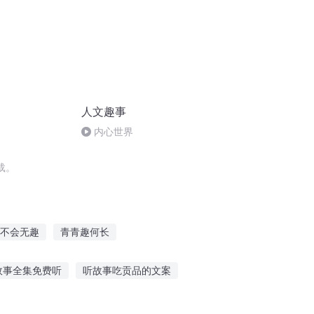
人文趣事
内心世界
载。
不会无趣
青青趣何长
有趣
风行的无趣生活
太上趣闻
故事全集免费听
听故事吃贡品的文案
女讲故事侃大山的故事
4岁宝宝听蛇故事