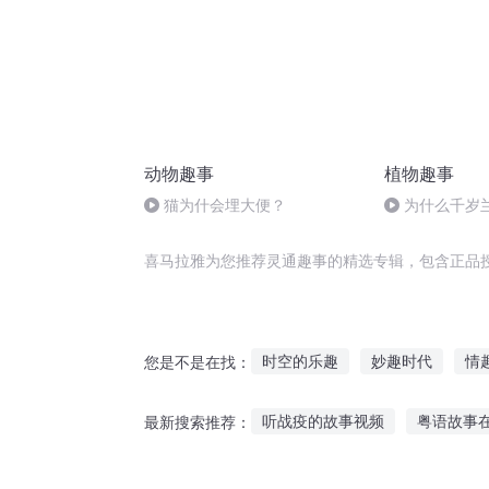
动物趣事
植物趣事
猫为什会埋大便？
为什么千岁
漠章鱼”？
喜马拉雅为您推荐灵通趣事的精选专辑，包含正品
时空的乐趣
妙趣时代
情
您是不是在找：
一点都不有趣的世界
趣味修
听战疫的故事视频
粤语故事
最新搜索推荐：
仙家志趣
在异世界冒险真的
听老师讲英烈的故事
皇帝长