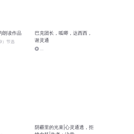
的朗读作品
巴克团长，呱唧，达西西，
谢灵通
9）节选
Octonauts_S03E18_Urchin_Invasion_
纯音频文件_纯音频输出
阴霾里的光束|心灵通透，拒