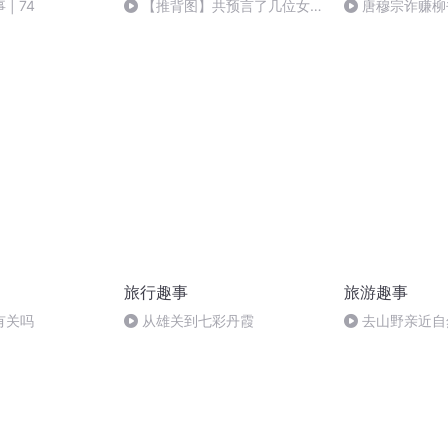
| 74
【推背图】共预言了几位女性
唐穆宗诈赚柳书
人物
旅行趣事
旅游趣事
有关吗
从雄关到七彩丹霞
去山野亲近自
出行