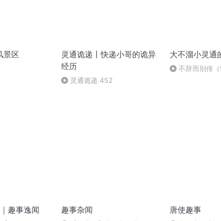
风景区
灵通诡递丨快递小哥的诡异
大不溜小灵通
经历
不辞而别传（
灵通诡递 452
｜趣事逸闻
趣事杂闻
唐使趣事