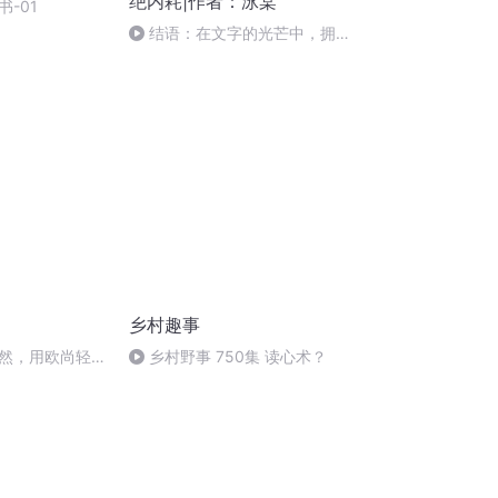
绝内耗|作者：泳棠
-01
结语：在文字的光芒中，拥抱
希望与未来
乡村趣事
然，用欧尚轻松
乡村野事 750集 读心术？