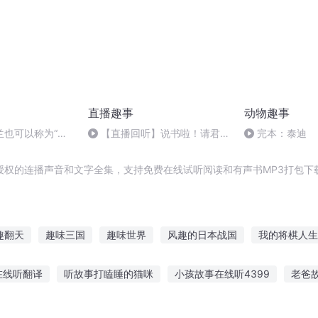
直播趣事
动物趣事
兰也可以称为“沙
【直播回听】说书啦！请君入
完本：泰迪
座
授权的连播声音和文字全集，支持免费在线试听阅读和有声书MP3打包下
趣翻天
趣味三国
趣味世界
风趣的日本战国
我的将棋人生
仙
我玩传奇趣事
无趣日志
这般无趣的世界下的我
大学真
在线听翻译
听故事打瞌睡的猫咪
小孩故事在线听4399
老爸
很有趣呢
趣问修真
恋爱是你才有趣
着兔耳朵听故事
听狐狸报恩的故事
小红帽的故事全集听
听美