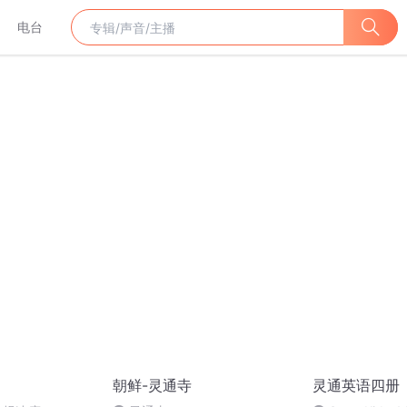
电台
朝鲜-灵通寺
灵通英语四册