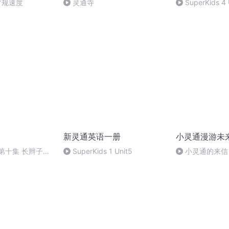
6常规速度
灵通寺
SuperKids 4 
新灵通英语一册
小灵通漫游未
第十集 长辫子的
SuperKids 1 Unit5
小灵通的来信