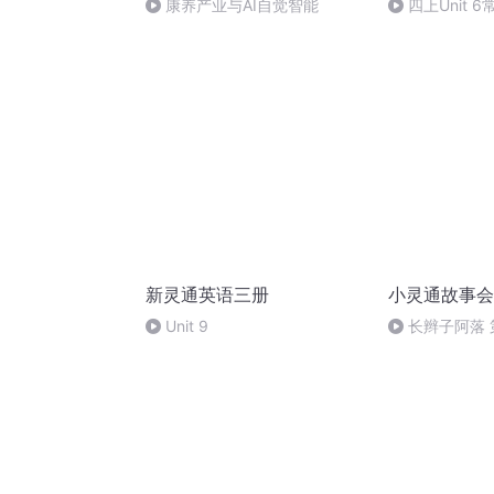
康养产业与AI自觉智能
四上Unit 
新灵通英语三册
小灵通故事会
Unit 9
长辫子阿落 
交易