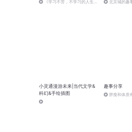
《学习不苦，不学习的人生越
北京城的趣事 
往后越苦》一位父亲写给孩子的
信
小灵通漫游未来|当代文学&
趣事分享
科幻&手绘插图
胖瘦和体质