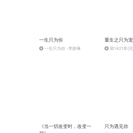
一生只为你
重生之只为宠
一生只为你 -李静琳
第1421章(完
《当一切改变时，改变一
只为遇见你