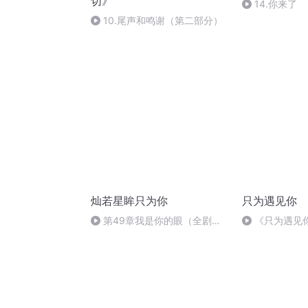
切》
14.你来了
10.尾声和鸣谢（第二部分）
灿若星眸只为你
只为遇见你
第49章我是你的眼（全剧
《只为遇见
终）