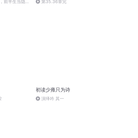
，前半生当隐
第35.36章完
雄》-棉植
初读少雍只为诗
2
演绎吟 其一