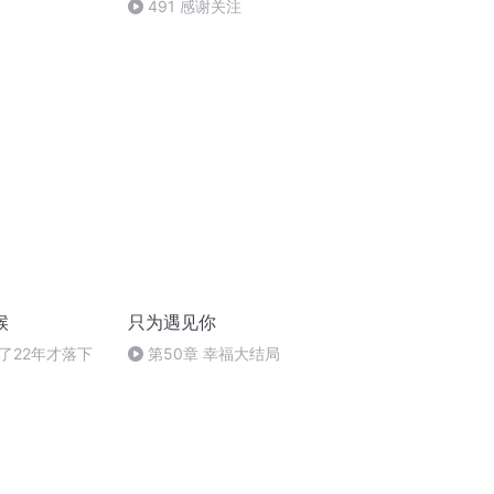
491 感谢关注
候
只为遇见你
了22年才落下
第50章 幸福大结局