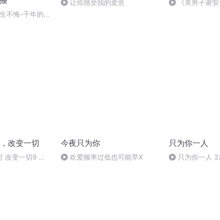
多播
让你感受我的爱意
《美男子谢安
士，后半生做英
 此生不悔-千年的约
，改变一切
今夜只为你
只为你一人
 改变一切9 改
欢爱频率过低也可能早X
只为你一人 3
方式