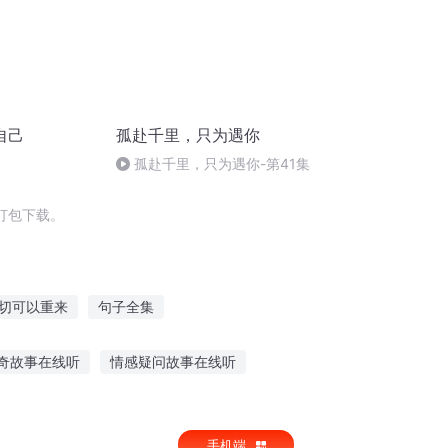
自己
孤赴千里，只为遇你
孤赴千里，只为遇你-第41集
打包下载。
切可以重来
句子全集
始
一切从这里开始
这一切要从那天说起
奇故事在线听
情感疑问故事在线听
你是我的一切
午夜关灯听鬼故事
手机端