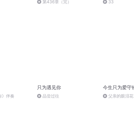
第436章（完）
33
只为遇见你
今生只为爱守
你》伴奏
品尝过往
父亲的眼泪花