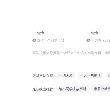
一切境
一切境
当作一个幻术【1】
一切境（22
喜马拉雅为您推荐一切只为一句话的精选专辑，包
一切为爱
一天一句鬼话
您是不是在找：
千万回眸不如一句你好
徐岩
给小同学讲故事听
帝君成就
最新搜索推荐：
第九十九句对不起
一句话不
听名人故事有什么好处
什么