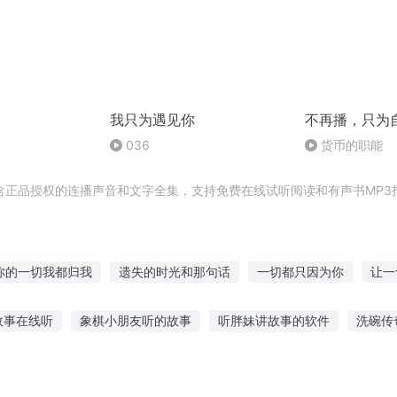
我只为遇见你
不再播，只为
）
036
货币的职能
含正品授权的连播声音和文字全集，支持免费在线试听阅读和有声书MP3
你的一切我都归我
遗失的时光和那句话
一切都只因为你
让一
记住那四句话
一切都是为了长生啊
一切为修仙
一切从修仙开
故事在线听
象棋小朋友听的故事
听胖妹讲故事的软件
洗碗传
过三个字
一切从火影开始
一切重新来过
你还欠我一句我爱你
惩罚适合孩子听故事
听长辈们讲故事3000
芝麻盒子故事在线听