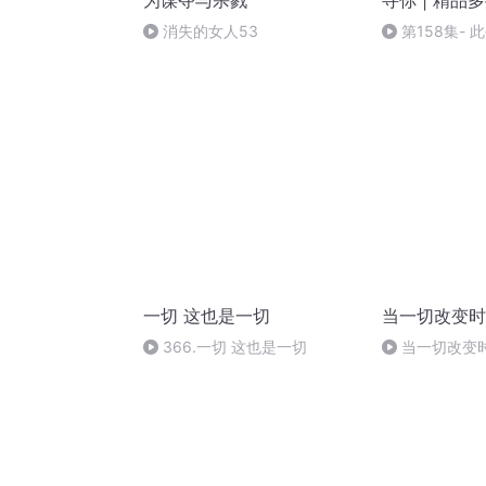
为谋夺与杀戮
寻你 | 精品
消失的女人53
第158集-
定（完）
一切 这也是一切
当一切改变时
366.一切 这也是一切
当一切改变时
变错误的思维