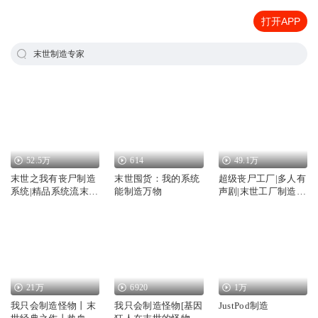
打开APP
末世制造专家
52.5万
614
49.1万
末世之我有丧尸制造
末世囤货：我的系统
超级丧尸工厂|多人有
系统|精品系统流末世
能制造万物
声剧|末世工厂制造丧
小说
尸|靠制造丧尸发家
21万
6920
1万
我只会制造怪物丨末
我只会制造怪物[基因
JustPod制造