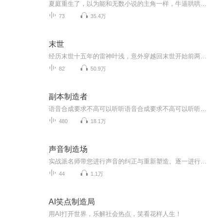
夏庭重生了，以为能和无数小说的主角一样，牛逼哄哄的虐死渣男，斗败小三，修个法术，横行末世。 然而，理想是霸气攻，现在永远特么是渣受，末世开始没几天就碰到个不要脸的臭流氓。夏庭仰天竖中指，特么让劳资重生回来就是被流氓骑压的吗？！！！ 雷少恒...
73
35.4万
末世
经历末世十五年的雷神叶浅，意外穿越回末世开始前两天。这一次，她不会再留遗憾，她要回到自己的祖国，与自己的父母在一起，哪怕是末世来临。她与战友们又要如何在这末世中，寻求一片净土？保护父母一生平安？本文一对一，男女双强，身心干净！
82
50.9万
副本制造者
语音合成要求不高可以听听语音合成要求不高可以听听语音合成要求不高可以听听
480
18.1万
声音制造场
实战派名师带您进行声音的纠正与重新塑造。逐一进行拆分讲解，不出意外的话，您将会收获满满，不玩虚的，让您从知道变为做到。期待
44
1.1万
AI笑点制造局
用AI打开世界，乐解社会热点，笑看花样人生！