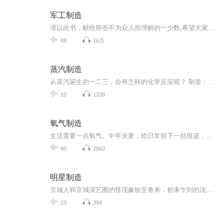
军工制造
谨以此书，献给那些不为众人所理解的一少数,希望大家能够了解他们生命中的欢乐与辛酸，灵魂深处的黑暗和光明。 【题记】 我们不是神，所以我们无法选择自己的出生。 我们不是神，但我们可以选择如何活着，以及如何死去。 【阅读指南——请咬文嚼字确认以下事项后，再翻阅正文】 一、以下人群禁止阅读 1．18岁以下未成年； 2．有任何程度抑郁症、忧郁症患者； 3．以各类电影和现实中的杀人狂为偶像以及以成为杀手为梦想者； 4．抱着理想主义人生观者； 5．有暴力倾向者。 二、以下人群谨慎阅读 1．处于生存和情绪低谷者； 2．正在极度爱一个人，或恨一个人者； 3．心智不健全者，请在监护人或医师指导下阅读。 三．本书不是之处 1．本书不是一本善良的书； 2．本书不是一本快乐的书； 3．本书不是一本色情的书； 4．本书不是一本血腥的书； 5．本书不是一本暴力的书； 6. 本书不是一本恐怖的书； 7．本书不是一本正常的书。
48
16万
蒸汽制造
从蒸汽诞生的一二三，会有怎样的化学反应呢？ 制造：即制作的意思，把原材料加工成适用的产品制作，或将原材料加工成成品。 音乐中“制作”指的是“音乐制作”（Music production）技术。是指在电脑或其他设备上进行对音频与MIDI信号的编辑、录音、混音等。通常会在DAW中进行编辑工作。 音乐中“制作”指的是“音乐制作”（Music production）技术。是指在电脑或其他设备上进行对音频与MIDI信号的编辑、录音、混音等。通常会在DAW中进行编辑工作。 作品太多转不过来了/(ㄒoㄒ)/~~
10
1239
氧气制造
生活需要一点氧气。中年夫妻，给日常留下一丝痕迹，记录一些尽可能真实的私人感受。
90
2863
明星制造
京城人和京城演艺圈的怪现象纷至沓来，初来乍到的沈晓燕聪明善良，心怀梦想来到北京，进演员培训班。却被人拉去拍裸照；麦高日渐被人忘却，还处处摆谱。想帮小燕却每每事与愿违；室友郁洁交友混乱、极度自私还有暴虐倾向。邻屋的男孩赵艺也是北漂后在京城...
23
394