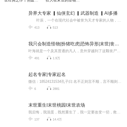
世经典之作丨热血&
狂人在末世的怪物军
爆笑&末世&系统
团传奇]
异界大专家 ▎仙侠玄幻 ▎武器制造 ▎AI多播
叶辰，一个在现代社会中被誉为天才专家的人物，以其卓越的才智为国家做出了无法估量的贡献。然而，一场意外让他的灵魂穿越到了另一个世界，一个武者为尊、力量至上的时代。 在这个新世界中，叶辰发现自己无法按照常规途径修炼成为强大...
413
513
我只会制造怪物|扮猪吃虎|恐怖异形|末世|丧尸穿越
叶海就是一个及其普通的凡人，意外穿越到了这颗丧尸横行的星球。看他如何能凭借基因的诸多不同，连续激活了神秘系统，丧尸横行的 “垃圾星”—— 曾是高阶文明星，因生化危机沦为弃地，还被高等文明环伺觊觎。 意外激活基因工程系统后，叶海打破绝境，能复...
491
1.9万
起名专家|专家起名
微信：18524131534孔子曰:名不正则言不顺，言不顺则事不成。 名字是一个人的符号，时时刻刻伴随着我们，好名字容易被人关注，更容易吸引他人的注意力，所以现在很多家长都认为“赐子千金，不如赐子一名”，当孩子出生后他们就关注如何起名字了，一...
6
2881
末世重生I末世桃园I末世农场
我后悔，我混蛋，既然重生了，我一定要改变一切，救回我的亲人，带着我的亲人在这可怕的末世活下来，秦韩风仰起头，相比之前慌乱迷茫，这一刻他的眼中显出前所未有的坚定。如果末世无法避免，那么，他，秦韩风一定要活得比谁都好！
137
14.4万