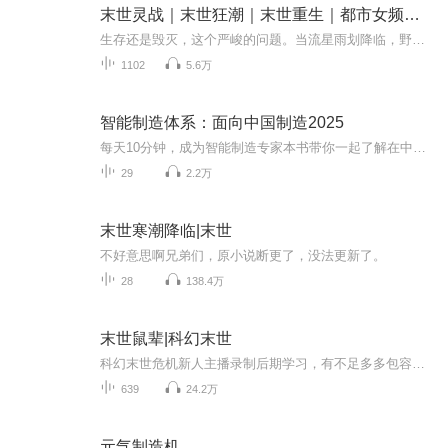
末世灵战｜末世狂潮｜末世重生｜都市女频｜末世求生
生存还是毁灭，这个严峻的问题。当流星雨划降临，野兽横行，巨型昆虫肆虐，植物狂暴生长。人类的生存生存该如何去何从？
1102
5.6万
智能制造体系：面向中国制造2025
每天10分钟，成为智能制造专家本书带你一起了解在中国制造2025的背景下，智能制造的发展路线。
29
2.2万
末世寒潮降临|末世
不好意思啊兄弟们，原小说断更了，没法更新了。
28
138.4万
末世鼠辈|科幻末世
科幻末世危机新人主播录制后期学习，有不足多多包容支持，音频仅供交流学习使用。【内容简介】末日、丧尸、个人、群体……我也看过一些末日题材的小说，咋说呢，总是觉得不太合情理，不太合乎逻辑。有人说科幻就别要逻辑了，太较真就不好看了。确实，包括...
639
24.2万
元气制造机