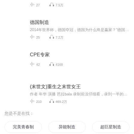
27
7.5万
德国制造
2014年世界杯，德国夺冠，德国为什么终是赢家？“德国制造”的热点话题再次回到人们视野，它是如何占据了品牌商业价值的制高点的？德国制造如何成为德国品质的象征和骄傲的？
25
7.2万
CPE专家
42
4168
(末世文)重生之末世女王
作者 年华 演播 芭拉bala 录制前没仔细看，录到一半的时候突然发现，年华的（重生之末世极品空间）跟这本小说，除了名字不一样，其他的都一毛一样，不过都是一个作者的，我也不知道是咋回事，凑合着听吧。。。。 末日血腥,满地狼藉,危机四伏,丧尸席卷全世界,为了生存,她苟且偷生,却不料被渣男一脚踹进丧尸群,待她再次睁开眼,竟然重生在末世前,还意外得到逆天的异能空间,再次面对末世,就看她怎么带着极品空间去灭丧尸,建立自己的军队冲破末世的黎明……
210
469.2万
您是不是在找：
完美青春制造者
异能制造
超巨星制造者