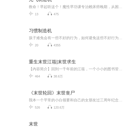
救命！早起听这个！魔性早功课专治赖床癌晚期，从困成咸鱼到活力发疯，3分钟让你和被窝分手不emo！
13
475
习惯制造机
孩子难免会有一些不好的行为，如何避免这些不好行为变成恶习，如何培养孩子的良好习惯呢？打开这些绘本，生动形象地故事，让孩子更容易理解是非对不错，做一个乖宝宝。
20
4355
重生末世江筱|末世求生
【内容简介】回到一千年前的江筱，一个小小的图书管理员，面临着在这世界，人类被挤下了食物链的最顶端的事实，必须想尽办法活下去。就是一个没有大志向的宅女在末世纪元生活下去的求生故事。【作者/主播简介】作者：宅四MM，网络小说作家。主播：点点传媒...
464
38.6万
《末世轮回》末世丧尸
我本一个平常的小白领要和自己的女朋友过三周年纪念日，无奈那件事情将我们分开，我在末世挣扎着生存下去又是一件件事情将我和伙伴分开，我简直就是衰神附体了，于是我从一个普通人变成人人害怕的杀神！被通缉五百亿那又如何？何惧，我乃宇宙之主 （本书不...
526
120.6万
末世