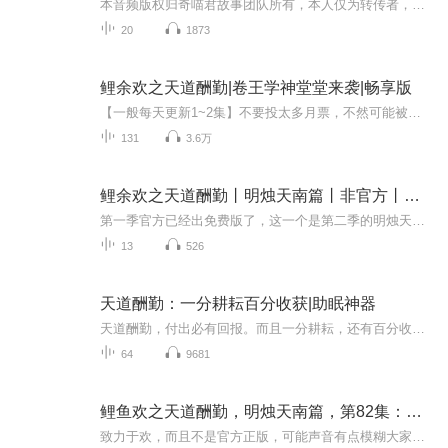
本音频版权归奇喵君故事团队所有，本人仅为转传者，无任何权利归属，也不涉及任何收费或商业收益。如想支持鼓励大家去正版渠道支持创作者。此说明仅供沟通之用，版权仍属原创方。
20
1873
鲤余欢之天道酬勤|卷王学神堂堂来袭|畅享版
【一般每天更新1~2集】不要投太多月票，不然可能被奇喵君下架哦~每滴汗水都有炙热回响，努力就会有回报。非官方哦，鲤余欢的免费版，更新不定时
131
3.6万
鲤余欢之天道酬勤丨明烛天南篇丨非官方丨免费
第一季官方已经出免费版了，这一个是第二季的明烛天南篇。希望各位能关注主播，给点鼓励与支持，同时我也会努力更新。
13
526
天道酬勤：一分耕耘百分收获|助眠神器
天道酬勤，付出必有回报。而且一分耕耘，还有百分收获！所以说，修仙这种事情，不是有手就行么？
64
9681
鲤鱼欢之天道酬勤，明烛天南篇，第82集：兔小凡的过
致力于欢，而且不是官方正版，可能声音有点模糊大家谅解一下，谢谢大家的支持！