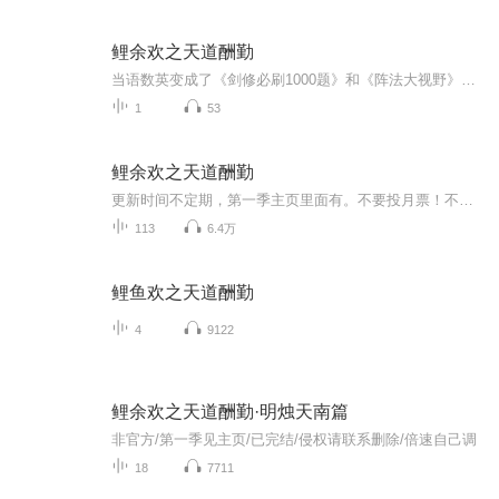
鲤余欢之天道酬勤
当语数英变成了《剑修必刷1000题》和《阵法大视野》当跑操变成了御剑飞行，当实验室变成了炼丹房，当联赛变成了打擂台，当体能训练变成了推石上山，鲤余欢看着课桌上的《五年御剑，三年结丹》，陷入了呆滞......
1
53
鲤余欢之天道酬勤
更新时间不定期，第一季主页里面有。不要投月票！不要投月票！不要投月票！！！
113
6.4万
鲤鱼欢之天道酬勤
4
9122
鲤余欢之天道酬勤·明烛天南篇
非官方/第一季见主页/已完结/侵权请联系删除/倍速自己调
18
7711