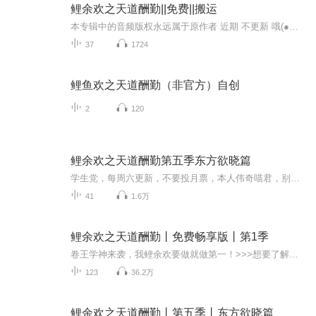
鲤余欢之天道酬勤||免费||搬运
本专辑中的音频版权永远属于原作者 近期 不更新 哦(●—●)我也并没有想要用专辑赚钱所以不喜勿喷
37
1724
鲤鱼欢之天道酬勤（非官方）自创
2
120
鲤余欢之天道酬勤第五季东方欲晓篇
学生党，每周六更新，不要投月票，本人伟奇喵君，别举报！否则拉黑！
41
1.6万
鲤余欢之天道酬勤丨免费畅享版丨第1季
卷王学神来袭，我鲤余欢要做就做第一！>>>想要了解鲤余欢更多故事，点击收听《鲤余欢之天道酬勤》VIP版<<<
123
36.2万
鲤余欢之天道酬勤丨第五季丨东方欲晓篇