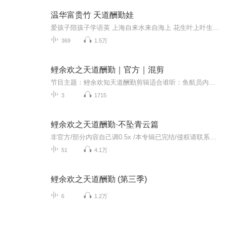
温华富贵竹 天道酬勤娃
爱孩子陪孩子学语英 上海自来水来自海上 花生叶上叶生花 做人做好人 赚钱赚良心钱 勤奋进取 乐观过好一日，不无端瞎感慨，不去斤斤计较，简单活着就好，随缘过好今日。 挣钱只是游戏，健康才是目的，快乐就是真谛，活着才是胜利！节目主题: 勤学习如意 快...
369
1.5万
鲤余欢之天道酬勤｜官方｜混剪
节目主题：鲤余欢知天道酬勤剪辑适合谁听：鱼航员内容重点：very good主播介绍：视频版的哟，自己剪的
3
1715
鲤余欢之天道酬勤·不坠青云篇
非官方/部分内容自己调0.5x /本专辑已完结/侵权请联系删除/第二季已上线/禁投月票
51
4.1万
鲤余欢之天道酬勤 (第三季)
6
1.2万