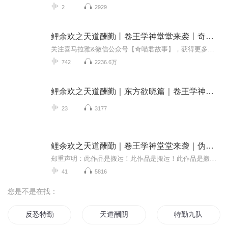
2
2929
鲤余欢之天道酬勤丨卷王学神堂堂来袭丨奇喵宇宙
关注喜马拉雅&微信公众号【奇喵君故事】，获得更多故事秘密【点击这里】收听奇喵君故事更多精彩内容【点击这里】加入奇喵君圈子，和小伙伴们一起互动吧！>>>点击收听《狐伊丝2：万千世界》，追寻魔法少女的异世之旅 <<<>>>和龙不器一起执剑守护星辰！点击...
742
2236.6万
鲤余欢之天道酬勤｜东方欲晓篇｜卷王学神堂堂来袭
23
3177
鲤余欢之天道酬勤｜卷王学神堂堂来袭｜伪奇喵宇宙
郑重声明：此作品是搬运！此作品是搬运！此作品是搬运！请不要举报
41
5816
您是不是在找：
反恐特勤
天道酬阴
特勤九队