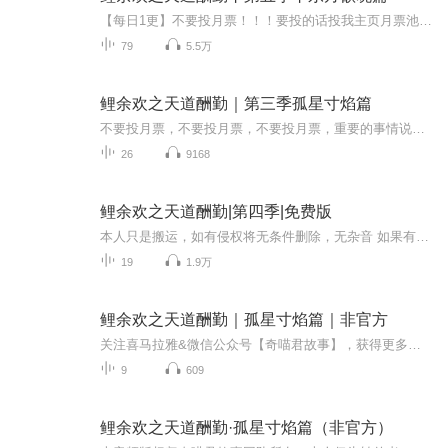
【每日1更】不要投月票！！！要投的话投我主页月票池当语数英变成了《剑修必刷1000题》和《阵法大视野》当跑操变成了御剑飞行，当实验室变成了炼丹房，当联赛变成了打擂台，当体能训练变成了推石上山，鲤余欢看着课桌上的《五年御剑，三年结丹》，陷入了呆...
79
5.5万
鲤余欢之天道酬勤｜第三季孤星寸焰篇
不要投月票，不要投月票，不要投月票，重要的事情说三遍，声音很清晰，怕被官方下架
26
9168
鲤余欢之天道酬勤|第四季|免费版
本人只是搬运，如有侵权将无条件删除，无杂音 如果有其他什么想听的私信告诉我，我会尽量录的
19
1.9万
鲤余欢之天道酬勤｜孤星寸焰篇｜非官方
关注喜马拉雅&微信公众号【奇喵君故事】，获得更多故事秘密【点击这里】收听奇喵君故事更多精彩内容【点击这里】加入奇喵君圈子，和小伙伴们一起互动吧！>>>点击收听《狐伊丝2：万千世界》，追寻魔法少女的异世之旅 <<<>>>和龙不器一起执剑守护星辰！点击...
9
609
鲤余欢之天道酬勤·孤星寸焰篇（非官方）