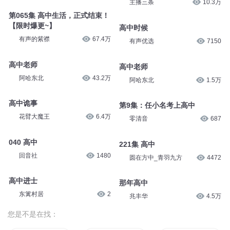
主播三条
10.3万
第065集 高中生活，正式结束！
【限时爆更~】
高中时候
有声的紫襟
67.4万
有声优选
7150
高中老师
高中老师
阿哈东北
43.2万
阿哈东北
1.5万
高中诡事
第9集：任小名考上高中
花臂大魔王
6.4万
零清音
687
040 高中
221集 高中
回音社
1480
圆在方中_青羽九方
4472
高中进士
那年高中
东篱村居
2
兆丰华
4.5万
您是不是在找：