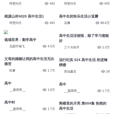
呵壁问天
492
呵壁问天
455
桃源山村4020 高中生活1
高中生的快乐生活@逗瓣
呵壁问天
491
逗瓣
86.6万
高中生活没烦恼，除了学习都挺
诡域世界：勤学高中
好
北园宇城飞
4.5万
三个火呛手
2.3万
父母的婚姻让我的高中生活无比
远行纪实 024 高中生活.初进梅
痛苦
绣楼
吭爹
1.7万
世说鑫言
28
高中
高中
__圆周率__
1.6万
__圆周率__
1.7万
高中时
阁楼里的月亮 第004集 热闹的
高中生活
__圆周率__
1.7万