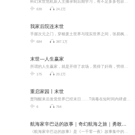
科幻末世危机新人主播录制后期学习，有不足多多包容支持，音频仅供交流学习使用。【内容简介】末日、丧尸、个人、群体……我也看过一些末日题材的小说，咋说呢，总是觉得不太合情理，不太合乎逻辑。有人说科幻就别要逻辑了，太较真就不好看了。确实，包括...
639
24.2万
我家后院连末世
手握次元之门，穿梭废土世界与现实世界之间，张易枫立志要做世界上最富有的人。 ps: 主播制作不易，录音后期都是自己。喜欢的朋友记得订阅关注。 有好的意见或者建议，请大家评论区留言。
684
387.1万
末世—人生赢家
所谓的人生赢家，就是开得了农场，黑得了奸商，劈得了丧尸，砍得了，打的了极品，翻得了围墙，拆得了机甲，砸得了牛郎，斩得了桃花，掀得了洞房！ 其实这就是一个面瘫萌娃在末世努力当人生赢家的欢脱故事~╮（╯▽╰）╭~！
175
20.2万
重启家园丨末世
楚翔醒来后发觉世界已经末日……T病毒在短时间内肆虐整个世界，70亿人口仅有10%的人具有免疫力，又有3亿多死于病毒造成的混乱，5.1亿平方公里的地球上仅仅存活着4亿人类，另外就是不计其数的丧尸和受病毒感染异变的生物，陆地、海洋、空中，它们无时无刻不...
6
764
航海家辛巴达的故事｜奇幻航海之旅｜勇敢与智慧的考验
《航海家辛巴达的故事》是《一千零一夜》故事集中的一部分，讲述了一个勇敢的航海家辛巴达历经七次惊险的航海冒险的故事。每次冒险中，辛巴达都凭借着勇敢、机智和决断，化险为夷，获得了财富和知识。