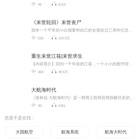
46
5115
《末世轮回》末世丧尸
我本一个平常的小白领要和自己的女朋友过三周年纪念日，无奈那件事情将我们分开，我在末世挣扎着生存下去又是一件件事情将我和伙伴分开，我简直就是衰神附体了，于是我从一个普通人变成人人害怕的杀神！被通缉五百亿那又如何？何惧，我乃宇宙之主 （本书不...
526
120.6万
重生末世江筱|末世求生
【内容简介】回到一千年前的江筱，一个小小的图书管理员，面临着在这世界，人类被挤下了食物链的最顶端的事实，必须想尽办法活下去。就是一个没有大志向的宅女在末世纪元生活下去的求生故事。【作者/主播简介】作者：宅四MM，网络小说作家。主播：点点传媒...
464
38.6万
大航海时代
《老林说·大航海时代》是一档用工程师思维拆解历史的故事型播客。 我们不按人物传记讲，不按编年史讲，我们按“问题链”讲。每集回答一个你内心深处可能问过、但历史书从来不这么讲的问题：欧洲人为什么非要出海？在看不见陆地的大海上怎么找方向？一穷二...
30
1461
您是不是在找：
大国航空
航海系统
航海大时代