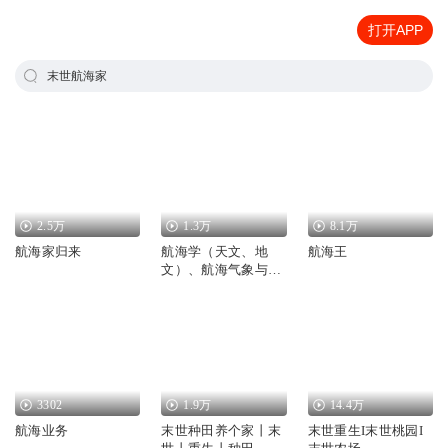
打开APP
末世航海家
2.5万
1.3万
8.1万
航海家归来
航海学（天文、地
航海王
文）、航海气象与海
洋学、航海仪器
3302
1.9万
14.4万
航海业务
末世种田养个家丨末
末世重生I末世桃园I