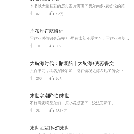
本书以大量精彩的历史图片再现了费尔南多•麦哲伦的英雄业绩: 一个孤独的英雄为了能像哥伦布等人那样“惊天动地”，密谋策划寻找传闻中欧洲通往亚洲香料群岛的海峡。为此，他不惜“背叛”根本不赏识他的祖国而投奔西班牙，一往无前地进入一个万劫不复之地...
82
6.8万
库布库布航海记
写作业时偷懒会怎样?小男孩太郎不爱学习，写作业潦草又偷懒，马马虎虎写完作业后，就看起自己最爱的航海故事书，然而，他发现这本书非常奇怪，只有前言和后记，中间厚厚的两百多页全是空白。他百思不得其解，一阵眩晕之后，坠入梦境，变为书中的主人公，开...
10
665
大航海时代：骷髅船｜大航海+克苏鲁文
六百年前，著名探险家加兰德在诡秘之海发现了传说中的黄金岛，轰动世界。两百年前，大海盗德里克·卡文迪许在诡秘之海的某处海域发现了会移动的珍宝岛，名扬天下。一百年前，黄金航线形成，海上贸易变得异常发达。无数人被诡秘之海的传说吸引，乘着巨大的...
206
16万
末世寒潮降临|末世
不好意思啊兄弟们，原小说断更了，没法更新了。
28
138.4万
末世鼠辈|科幻末世