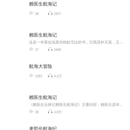
赖医生航海记
38
2927
赖医生航海记
这是一本看似浅显却精妙无比的书，它既质朴天真，又寓意深远，书中处处闪现出作者的智慧和幽默，单纯明朗的故事情节中蕴涵着作者对于人类、动物与自然的深刻思考。时至今日，赖医生的故事已经成为儿童文学经典名作，受到各个年龄层读者的喜爱和推崇。
27
2688
航海大冒险
1053
4.2万
赖医生航海记
《赖医生丛林记赖医生航海记》主要内容：赖医生原本是一个给人看病的医学博士，不过，他太喜爱动物了，家里到处是各种各样的动物。有一次，一个来看病的老太太一屁股就坐在了沙发里的刺猬身上，自那以后，赖医生的病人越来越少了。赖医生改当兽医以后，又...
38
4.8万
麦哲伦航海纪