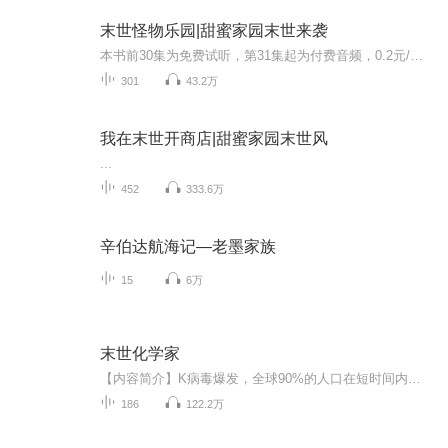
末世怪物乐园|甜蜜家园末世来袭
本书前30集为免费试听，第31集起为付费音频，0.2元/集，会员免费收听；不定期爆更，多多评论订阅可加更哦~【内容简介】重生末世，丧尸横行，妖兽肆虐，机甲轰鸣！人类面临灭顶之灾！牧凡，从黑暗中崛起，无数强大怪物守护，成为不可名状的存在！ 日...
301
43.2万
我在末世开商店|甜蜜家园末世风
...
452
333.6万
辛伯达航海记—老墨家族
15
6万
末世化学家
【内容简介】K病毒爆发，全球90%的人口在短时间内变成了丧尸或者被丧尸猎食，5.1亿平方公里的地球上仅仅存活着8亿人类，另外还有不计其数的丧尸和变异生物，陆地、海洋、空中，它们无时无刻不在猎杀着残存的人类……化学专业出身的方谨言，没有枪支弹药，...
186
122.2万