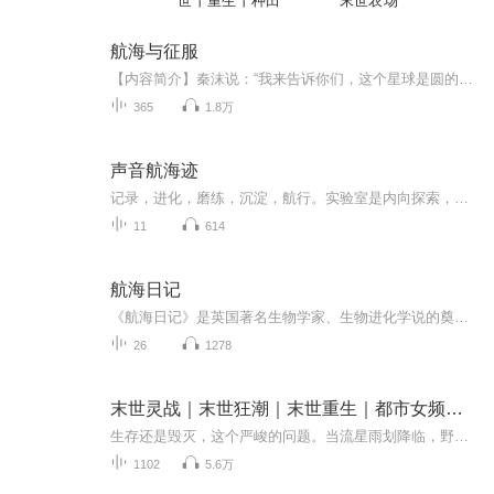
世丨重生丨种田
末世农场
航海与征服
【内容简介】秦沫说：“我来告诉你们，这个星球是圆的，等我们把旗帜插满整个星球的角落，就可以自称为------日不落帝国。”圣殿大长老说：“不论你用什么方法，都要拿到秦沫的海图，你...明白我的意思吗？”圣女默默点了点头，只有眼中的火花诠释了她内心...
365
1.8万
声音航海迹
记录，进化，磨练，沉淀，航行。实验室是内向探索，是原理、技艺的炼金炉；而我们终究要外向征途，将实验成果带向真实世界、接受检验的勇敢航程。
11
614
航海日记
《航海日记》是英国著名生物学家、生物进化学说的奠基人达尔文的散文作品，发表于1839年。全书以日记的方式记述了1831年至1836年间，他随英国皇家军舰“贝格尔”号环球考察时，一路上的所见所闻。在达尔文细致的观察和生动的笔调下，三大洋（大西洋、太平...
26
1278
末世灵战｜末世狂潮｜末世重生｜都市女频｜末世求生
生存还是毁灭，这个严峻的问题。当流星雨划降临，野兽横行，巨型昆虫肆虐，植物狂暴生长。人类的生存生存该如何去何从？
1102
5.6万