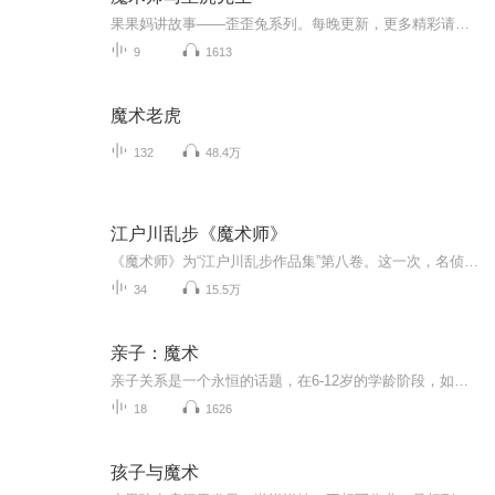
果果妈讲故事——歪歪兔系列。每晚更新，更多精彩请关注“润玉淑斋”微信公众号。
9
1613
魔术老虎
132
48.4万
江户川乱步《魔术师》
《魔术师》为“江户川乱步作品集”第八卷。这一次，名侦探遭遇了生涯中的劲敌。为了复仇，魔术师设下了一个迷雾重重的局。血腥的杀人现场传出哀伤的笛声，尸身上遍布凄美的樱花，别出心裁的狱门舟，钟塔上仿若注入了魔力的断头台，当众表演的美女五体分尸...
34
15.5万
亲子：魔术
亲子关系是一个永恒的话题，在6-12岁的学龄阶段，如何高质量的陪伴孩子？亲子魔术就是很好的一个“媒介”！“为什么会这样？”魔术、好奇心、为主动思考提供了情意上的动机，同时也让家长们更加温馨的陪伴、见证孩子们的每一个思考、成长、突破的过程！共创美好！
18
1626
孩子与魔术