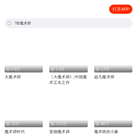
打开APP
7班魔术师
6.8万
2.4万
2.9万
大魔术师
《大魔术师》|中国魔
超凡魔术师
术正名之作
5225
13.6万
6075
魔术师时代
宠物魔术师
魔术师的小象