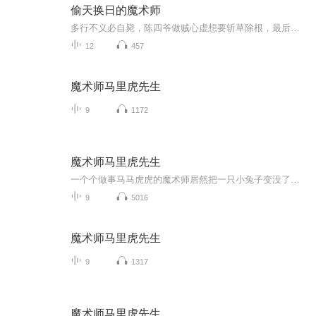
偷天换日的魔术师
多行不义必自毙，陈四爷做贼心虚想要斩草除根，最后自己才是那个瓮中的鳖
12
457
魔术师马里虎先生
9
1172
魔术师马里虎先生
一个个做事马马虎虎的魔术师居然把一只小兔子变没了！小兔子还找的回来吗？让我们来听听看吧！
9
5016
魔术师马里虎先生
9
1317
魔术师马里虎先生