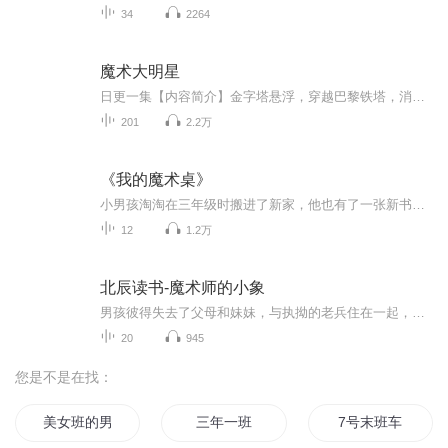
34
2264
魔术大明星
日更一集【内容简介】金字塔悬浮，穿越巴黎铁塔，消失自由女神，千里瞬间移动，万人大催眠，超级读心术，海底大逃生！在全世界观众面前，见证一个个不可思议的奇迹，只有想不到，没有做不到！【作者/主播简介】作者：雅玩居士，网络小说作家。主播：Annie...
201
2.2万
《我的魔术桌》
小男孩淘淘在三年级时搬进了新家，他也有了一张新书桌，故事就从这张神奇的书桌开始。当他拉开新书桌的抽屉，怪事发生了——里面竟然住着一个会说话的铁皮人，他叫黑小五。...
12
1.2万
北辰读书-魔术师的小象
男孩彼得失去了父母和妹妹，与执拗的老兵住在一起，过着痛苦乏味的生活。没想到，一次占卜让彼得得到了一个消息——他的妹妹还活着，只要跟着小象，就能找到妹妹！彼得简直无法相信自己的耳朵，因为在这个城市里，是不可能有小象出现的。魔术师正在这个小镇进行着盛大的巡回表演。可是，一个失败的魔法却造成了骇人听闻的意外事故。一头小象成为了造成这场事故的罪魁祸首，被警察们抓走锁了起来！彼得为了找到妹妹，费劲周折找到了小象，并解救了他。跟着小象，彼得不但奇迹般地找到了妹妹，而且还帮助事故的双方冰释...
20
945
您是不是在找：
美女班的男班长
三年一班
7号末班车