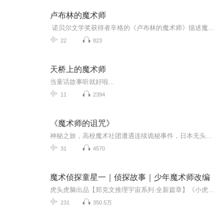
卢布林的魔术师
诺贝尔文学奖获得者辛格的《卢布林的魔术师》描述魔术师雅夏从街头艺人成长为名重一时的魔术师，历经荣辰悲观，直到走投无路方才如梦初醒，以一个忏悔者的 姿态重获新生。作品以雅夏 跌宕起伏的经历为主线，着力刻画人物徘徊于善与恶、理智与情欲、科学...
22
823
天桥上的魔术师
当童话故事听就好啦...
11
2394
《魔术师的诅咒》
神秘之旅，高校魔术社团遭遇连续诡秘事件，日本无头木偶、印度通天绳、美女变野兽、死亡钉床、读心术、预言术等等精彩魔术轮番登场，恐惧与死亡也紧随而至。魔术师离奇失踪，两年前意外死亡的女魔术师悄然复活，这是人，还是恶灵归来？魔术社团的成员一个...
31
4570
魔术侦探童星一｜侦探故事｜少年魔术师改编
虎头虎脑出品【郑克文推理宇宙系列·全新篇章】《小虎爱推理》、《疯狂夏令营》、《河西迷途》、《寻找红领巾》、《少年魔术师》添加作者微信：zhengkewen0727郑克文叔叔推理宇宙故事快速传送门：《好奇侦探》系列： 山海经寻兽记《魔术侦探》系列：【第三...
231
350.5万