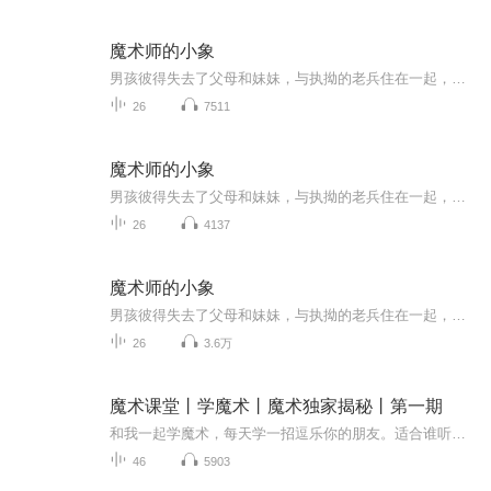
魔术师的小象
男孩彼得失去了父母和妹妹，与执拗的老兵住在一起，过着痛苦乏味的生活。没想到，一次占卜让彼得得到了一个消息——他的妹妹还活着，只要跟着小象，就能找到妹妹！彼得简直无法相信自己的耳朵，因为在这个城市里，是不可能有小象出现的。 魔术师正在这...
26
7511
魔术师的小象
男孩彼得失去了父母和妹妹，与执拗的老兵住在一起，过着痛苦乏味的生活。没想到，一次占卜让彼得得到了一个消息——他的妹妹还活着，只要跟着小象，就能找到妹妹！彼得简直无法相信自己的耳朵，因为在这个城市里，是不可能有小象出现的。魔术师正在这个小镇进行着盛大的巡回表演。可是，一个失败的魔法却造成了骇人听闻的意外事故。一头小象成为了造成这场事故的罪魁祸首，被警察们抓走锁了起来！彼得为了找到妹妹，费劲周折找到了小象，并解救了他。跟着小象，彼得不但奇迹般地找到了妹妹，而且还帮助事故的双方冰释...
26
4137
魔术师的小象
男孩彼得失去了父母和妹妹，与执拗的老兵住在一起，过着痛苦乏味的生活。没想到，一次占卜让彼得得到了一个消息——他的妹妹还活着，只要跟着小象，就能找到妹妹！彼得简直无法相信自己的耳朵，因为在这个城市里，是不可能有小象出现的。 魔术师正在这个小...
26
3.6万
魔术课堂丨学魔术丨魔术独家揭秘丨第一期
和我一起学魔术，每天学一招逗乐你的朋友。适合谁听：大人小孩皆宜，揭秘各种神奇魔术。更新频率：每天更新一集主播寄语：关注主播，和我一起快乐学魔术，走遍天下都不怕。记得打五星好评和订阅。
46
5903