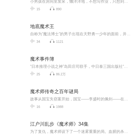
小男孩在房间里发呆，懒洋洋地，不想写作业，只想到外头好好地玩一场这时妈妈进来查看作业，发现小孩连一个字也没有动，便罚他待在书房里悔过。等妈妈走后，小男孩像发了疯似地，乱破坏东西。 在小孩一阵大肆破坏后，房间里的家具忽然有了生命。一张沙发椅和一把高背椅开始动了起来，同时还跳了一段奇怪的舞蹈。它们边说边数落小男孩的不是，还决定以后不再让小男孩躺在他们身上休息。说完后，便嚷嚷着要其它家具和他们一起离开，免得继续被小男孩破坏。
15
890
地底魔术王
自称为“魔法博士”的男子出现在天野勇一少年的面前，并在少年面前空手变出棒球棒与棒球。过了几天，天野少年与少年侦探团的小林团长一起拜访魔法博士所居住的别墅，但是，就在博士变魔术的时候，天野少年竟然与博士一同消失了！
34
1121
魔术事件簿
“日本推理小说之神”岛田庄司联手，中日泰三国出版社“岛田庄司推理小说奖”获奖作品！ 最真实、最不可思议的魔术杀人手法记录！割喉、刺眼、分尸…… 忠告：千万不要相信你的眼睛！ 淫欲、饕餮、懒惰、贪婪、傲慢、嫉妒、暴怒…… 一群素未谋面却生日相...
25
86.2万
魔术师传奇之百年谜局
故事从国宝失窃案开始，国宝——李盛时的佩剑——在展览开幕式上离奇失踪，身怀中国传统魔术绝技的林卓成为主要嫌疑人。为了洗脱不白之冤，他竭力寻找真相，历经九死一生，终于发现秘密就隐藏在魔术之中。最终，承载了数千年文化的中国传统魔术与融合了最新科技的西方现代魔术迎来终极大对决，百年前的历史真相通过恢宏的魔术被赫然揭开：原来李盛时的死是那么曲折离奇，原来武昌起义的第一枪是那样打响的……
16
1988
江户川乱步《魔术师》34集
为了复仇，魔术师设下了一个迷雾重重的局。血腥的杀人现场传出哀伤的笛声，尸身上遍布凄美的樱花，别出心裁的狱门舟，钟塔上仿若注入了魔力的断头台，当众表演的美女五体分尸，从血肉模糊的尸体中爬出来的红色斑纹蛇。魔术师千变万化的手法，迷惑了众人的...