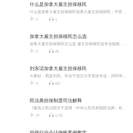
什么是加拿大雇主担保移民
什么是加拿大雇主担保移民加拿大雇主担保移民：中医粉用大白话给你讲明白 咱中医讲究"对症下药"，移民这事儿也得"因地制宜"。最近总有人问我："加拿大雇主担保移民是不是和中医偏方一样水深？"今天我就用熬中药的耐心，给你把这事儿炖透了。 一、雇...
1
1
加拿大雇主担保移民怎么选
加拿大雇主担保移民怎么选 雇主担保移民选专业指南：中医思维教你做对选择 很多人以为移民就是找个雇主开张工作offer那么简单，殊不知选错专业方向就像吃错药——短时间看不出问题，三五年后才发现根本咽不下去。今天咱们就用中医"辨证论治"的思路，帮...
2
25
刘东话加拿大雇主担保移民
大家好，我是刘东。毕业于武汉大学英语专业，2002年进入留学和移民行业，并专注加拿大移民。 【特别提醒】想听更多生活分享音频请下载【知外】APP，或微信搜索【知外出国攻略】小程序，喜马拉雅只提供部分音频供大家收听哦 想听更多客观出国经验和知识，...
3
637
民法典担保制度司法解释
《最高人民法院关于适用〈中华人民共和国民法典〉有关担保制度的解释》由最高人民法院2020年12月25日最高人民法院审判委员会第1824次会议通过，自2021年1月1日起施行。
27
1.7万
担保行业会计做账案例教学