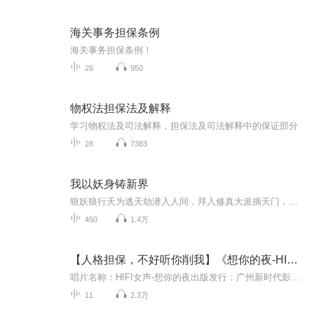
海关事务担保条例
海关事务担保条例！
26
950
物权法担保法及解释
学习物权法及司法解释，担保法及司法解释中的保证部分
28
7383
我以妖身铸新界
狼妖狼行天为逃天劫潜入人间，拜入修真大派摘天门，却因半妖身份卷入正邪纷争。师门覆灭、挚友重伤、冥界复仇接踵而至，更与七仙女小风深陷禁忌之恋。当天劫真相揭露，仙界虚伪与神权压迫浮出水面，他手持阴厉破剑，吞噬三界法宝，直面弑天神主。若天道不...
450
1.4万
【人格担保，不好听你削我】《想你的夜-HIFI女声》
唱片名称：HIFI女声-想你的夜出版发行：广州新时代影音公司ISBN:978-7-88315-413-6发行日期：2014年...
11
2.3万