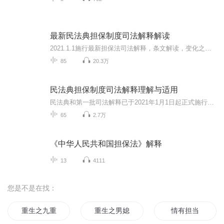
最新民法典担保制度司法解释解读
2021.1.1施行最新担保法司法解释，条文解读，变化之处，使用指南，更多知识点一网打尽
85
20.3万
民法典担保制度司法解释理解与适用
民法典和第一批司法解释已于2021年1月1日起正式施行，作为2020年末压轴出场的担保制度司法解释，内容、结构、表述等方面变化极大，删改较多，一直是备受瞩目的“重头戏”。法律名家讲堂第一时间邀约到了权威立法专家、参与司法解释起草工作的专家程啸教授...
65
2.7万
《中华人民共和国担保法》解释
13
4111
您是不是在找：
重生之九重神格
重生之男媳有担当
情有担当