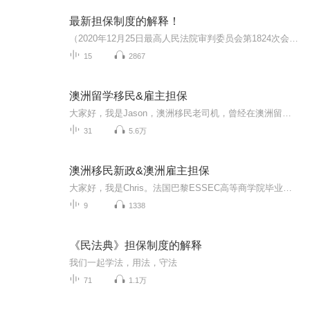
最新担保制度的解释！
（2020年12月25日最高人民法院审判委员会第1824次会议通过，自2021年1月1日起施行） 为正确适用《中华人民共和国民法典》有关担保制度的规定，结合民事审判实践，制定本解释。 一、关于一般规定 第一条因抵押、质押、留置、保证等担保发生的纠纷...
15
2867
澳洲留学移民&雇主担保
大家好，我是Jason，澳洲移民老司机，曾经在澳洲留学、生活多年，读了书、刷了盘子、拿了绿卡，5年留学移民咨询经验。出国是个体力活更是个技术活，你需要个老司机来带带你。
31
5.6万
澳洲移民新政&澳洲雇主担保
大家好，我是Chris。法国巴黎ESSEC高等商学院毕业，移民行业从业8年，多年海外工作经验。深谙澳大利亚，加拿大，欧洲等主流移民目的地的政策演变。 【特别提醒】想听更多生活分享音频请下载【知外】APP，或微信搜索【知外出国攻略】小程序，喜马拉雅只提...
9
1338
《民法典》担保制度的解释
我们一起学法，用法，守法
71
1.1万