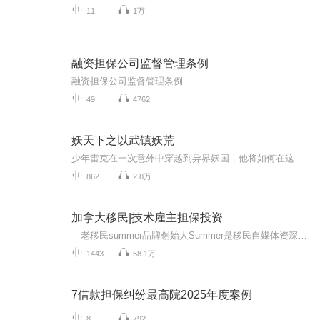
11
1万
融资担保公司监督管理条例
融资担保公司监督管理条例
49
4762
妖天下之以武镇妖荒
少年雷克在一次意外中穿越到异界妖国，他将如何在这个妖兽肆虐的异界中逆境求生？如何成为一个征战妖荒的角斗士？让我们一同见证雷克的挣扎与成长，一同体会这酣畅淋漓的英雄路！
862
2.8万
加拿大移民|技术雇主担保投资
老移民summer品牌创始人Summer是移民自媒体资深大咖，网络达人 深耕移民行业近十年，已经帮助近千组家庭成功拿到身份。交流：18519660051 开创移民资讯自媒体共享先河 喜马拉雅fm移民主播第一人 节目播放量达到200多万 节目已获得版权保...
1443
58.1万
7借款担保纠纷最高院2025年度案例
8
792