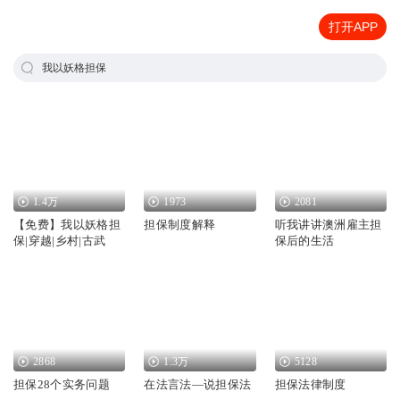
打开APP
我以妖格担保
1.4万
1973
2081
【免费】我以妖格担
担保制度解释
听我讲讲澳洲雇主担
保|穿越|乡村|古武
保后的生活
2868
1.3万
5128
担保28个实务问题
在法言法—说担保法
担保法律制度