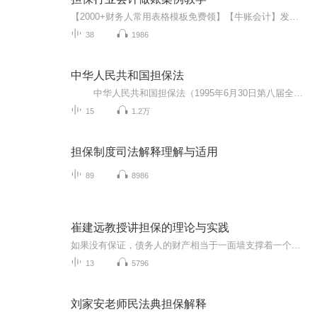
【2000+财务人常用表格模板免费领】【牛账会计】发送关键字“2000+”即可自动领取讲师介绍：木棉老师曾任某房地产企业财务经理、工业和商贸企业主办会计；负责产品研发，并将自已多年的工作经验分享给学员，主讲企业房地产、建筑业实操和税收专题及管理课程，理论功底扎实，实战经验丰富，授课认真耐心，授课内容紧贴实际工作，能够帮助学员理清知识脉络、突破难点给学员实际工作提供参考【学完有哪些收获】1.率先依据最新政策更新课程，实时掌握最新政策变化2.依据真实汽车修理经济业务案例...
38
1986
中华人民共和国担保法
中华人民共和国担保法（1995年6月30日第八届全国人民代表大会常务委员会第十四次会议通过 1995年6月30日中华人民共和国主席令第50号公布 自1995年10月1日起施行)
15
1.2万
担保制度司法解释理解与适用
89
8986
崔建远教授讲担保的理论与实践
如果没有保证，债务人的财产相当于一面墙支撑着一个沉重的负担，有可能垮塌，那么在这一面墙的旁边再树立保证人责任财产另一堵墙，它的沉重能力就大大提高，由此可以看出保证不同于违约损害赔偿、支付违约金等责任方式。而我们加上了，担保是保证债权人债...
13
5796
刘家安老师民法典担保解释