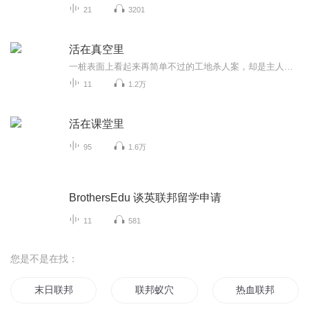
21
3201
活在真空里
一桩表面上看起来再简单不过的工地杀人案，却是主人公张和与项目经理周钱的一场复杂的案件纠葛，张和用一种极端的方式维护了自己的正义。
11
1.2万
活在课堂里
95
1.6万
BrothersEdu 谈英联邦留学申请
11
581
您是不是在找：
末日联邦
联邦蚁穴
热血联邦