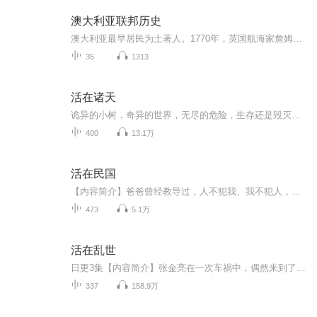
澳大利亚联邦历史
澳大利亚最早居民为土著人。1770年，英国航海家詹姆斯·库克抵澳东海岸，宣布英国占有这片土地。1788年1月26日，英开始在澳建立殖民地，后来这一天被定为澳大利亚国庆日。1900年7月，英议会通过“澳大利亚联邦宪法”和“不列颠自治领条例”。1901年1月1日...
35
1313
活在诸天
诡异的小树，奇异的世界，无尽的危险，生存还是毁灭，这问题太难，是挣扎求生，还是随波逐流自生自灭，到底该何去何从……本小说为AI合成小说，完全免费收听，无须购买，即可收听版权归原作者所有，欢迎原创作者合作播出
400
13.1万
活在民国
【内容简介】爸爸曾经教导过，人不犯我、我不犯人，不能无故杀人，不杀无辜之人，不欺凌弱小，不仗势作恶，做人要保有原则。李思末怒目瞪着这些个接二连三送上门来作死的贱人们，握爪表示，人若犯我，我必回之！人若欺我，我必欺之！人若杀我，我必杀之！...
473
5.1万
活在乱世
日更3集【内容简介】张金亮在一次车祸中，偶然来到了一个陌生的村庄，在他还没有弄清楚这里是哪里的时候，村子遭受了一次严重的旱灾，为了活着，村子里面一帮人在张金亮帮助下，利用当地的铁矿、煤矿、木炭资源，铤而走险，做起了铁制品的走私生意，并尽量...
337
158.9万