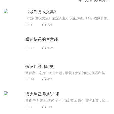
评（又译《联邦党人
文集》）
《联邦党人文集》
《联邦党人文集》是亚历山大·汉密尔顿、约翰·杰伊和詹姆斯·麦迪逊三人为争取批准新宪法在纽约报刊上以“普布利乌斯”为笔名而发表的一系列的宪法论文，[1]首次整理结集出版于1788年。《联邦党人文集》的文章主要讨论了六个主题：联邦的作用，共14篇文章...
5
776
联邦快递的生意经
87
9324
俄罗斯联邦历史
俄罗斯，这片广袤的土地，承载了太多的历史风霜和英雄传说。说起俄罗斯，很多人首先想到的是那雄伟的红场，还有冬天里白茫茫一片的莫斯科街头，那种冷冽中带着坚毅的气质，简直就是俄罗斯精神的写照。想当初，那斯拉夫部落在这片土地上生根发芽，一代代传...
18
602
澳大利亚-联邦广场
票价详情 暂无 适宜 全年 电话 暂无 简介 游客朋友，欢迎来到联邦广场。联邦广场是墨尔本最大的公众广场，能够同时容纳1万5千人。联邦广场的建筑风格独特，颜色与格调洋溢着浓厚的澳大利亚土著文化色彩，体现着澳大利亚国民对源远流长的土著文化和土著居民...
1
119