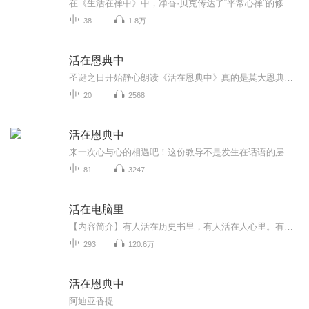
在《生活在禅中》中，净香·贝克传达了“平常心禅”的修行主旨：不求特殊的开悟境界，不企图达成有别于当下的超常意识状态，不参公案或话头，不借数息、观息或随息来规避当下的情绪活动，更不主张透过专注禅定引发虚假的三眛境界。换句话说，净香要帮助修...
38
1.8万
活在恩典中
圣诞之日开始静心朗读《活在恩典中》真的是莫大恩典！顺境是恩典！逆境是恩典！处处是恩典！时时是恩典！事事是恩典！一切都是恩典！
20
2568
活在恩典中
来一次心与心的相遇吧！这份教导不是发生在话语的层面，而是在感觉的层面。这本书充满了各种指引
81
3247
活在电脑里
【内容简介】有人活在历史书里，有人活在人心里。有人幻想活在天堂，有人恐惧会活在地狱。李淳风却活在电脑里……从此，这一世必成绝唱！【作者/主播简介】作者：冷月天下，网络小说作家。主播：不太老的老季头【购买须知】1、本作品为付费有声书，前43集...
293
120.6万
活在恩典中
阿迪亚香提