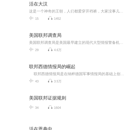
活在大汉
这是一个神奇的王朝，人们都爱穿开裆裤，大家没事儿都爱跪着；这是一个刺激的王朝，仕途之路充满了各种凶险，外戚宦官也包藏了不少祸心；这更是一个充满了新奇的王朝。异域来的美食、美人，充满刺激的蹴鞠、斗鸡，甚至还有令人脸红的红灯一条街，让人心跳...
15
1452
美国联邦调查局
美国联邦调查局是美国最早建立的现代大型情报警备机构，也是美国联邦政府最大的反间谍机构，它拥有着世界上最先进的犯罪侦破技术实验室和先进的调查侦破手段。它一方面因屡破知名大案要案而被美国公众视为英雄的机构，一方面又由于其一贯的违法手段而饱受垢病，近年来更因为内部的丑闻迭起而被外界给予猛烈抨击。
29
4.6万
联邦西德情报局的崛起
联邦西德情报局是在纳粹德国军事情报局的基础上创建起来的，由一个被称为欧洲最危险的人物，情报天才，本世纪具有不可思议力量的间谍隐身人领导，从建立之初便与民主德国情报局的领导人谍报大师隐面人展开了冷酷无情的搏杀，最终······
43
3.5万
美国联邦证据规则
34
1604
活在恩典中