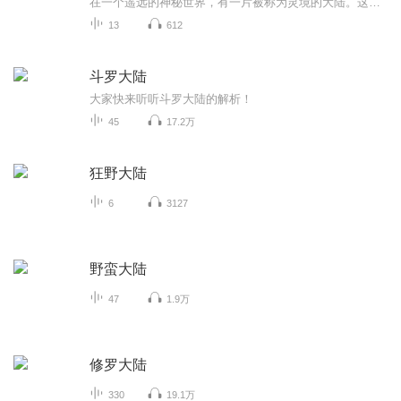
在一个遥远的神秘世界，有一片被称为灵境的大陆。这片大陆上，魔法与武技共存，各种奇异的生物和神秘的力量隐藏在每一个角落。 云风，一个身世成谜的少年，生活在灵境大陆边缘的小村庄。他天生拥有一双能够洞察神秘力量的眼睛，但却因力量未觉醒而常被村人...
13
612
斗罗大陆
大家快来听听斗罗大陆的解析！
45
17.2万
狂野大陆
6
3127
野蛮大陆
47
1.9万
修罗大陆
330
19.1万