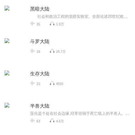
黑暗大陆
社会和政治工程的混搭实验室。全面论述20世纪欧洲的艰难历程。 马克·马佐尔戳穿自由民主的神话，深入探索欧洲有史以来纠结、扭曲、暴力、撕裂和重组并存的100年。一边是接纳异族，一边是种族歧视；一边是帝国主义的野心，一边是民族自决...
35
1.9万
斗罗大陆
18
25.7万
生存大陆
23
4555
半兽大陆
亚伦是个处在社会边缘,经常徘徊于死亡线上的半兽人。当有一天善良的亚伦,用生命帮助了一只受伤的独角兽后,他的命运突然精彩起来。精灵、兽人、血族、等等纷纷向其投来橄榄枝。而由于他的善良和坚韧,一步步成为了这个世界的救世主……
63
4.6万