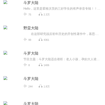
斗罗大陆
Hello，这里是霍格沃茨的三好学生的有声录音专辑！！欢迎光临哟，接下来，我将会为你讲解一些有关斗罗大陆的解析哟！！谢谢支持奥～～
75
2.3万
野蛮大陆
在这部研究战后初年历史的开创性著作中，基思·罗威描绘了一片仍然被暴力缠绕的大陆，在那里，有相当部分民众仍未相信战争已然结束。他勾勒了道德败坏的沦亡景象，以及永不餍足的复仇渴望，这是长期冲突的后遗症。他描绘了种族清洗和国内战争...
99
4361
斗罗大陆
节目主题：斗罗大陆适合谁听：老人小孩，孕妇大人谁听都好听书籍信息：高级曝光，超级好听耶耶耶呜呜内容重点：修炼你只要记住超好听就完了耶耶呜呜呜呜主播介绍：没有什么粉丝的小主播只有一点点粉丝而已主播寄语：只要记住说什么？超级好听耶耶呜呜超级...
8
1406
斗罗大陆
244
1.8万
斗罗大陆