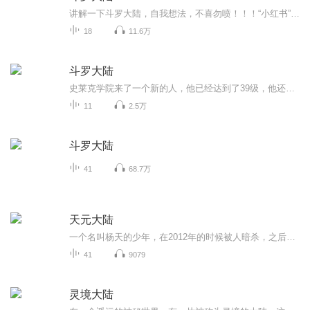
讲解一下斗罗大陆，自我想法，不喜勿喷！！！“小红书”是下了斗罗片段，内容绝对原创
18
11.6万
斗罗大陆
史莱克学院来了一个新的人，他已经达到了39级，他还会再升级吗？
11
2.5万
斗罗大陆
41
68.7万
天元大陆
一个名叫杨天的少年，在2012年的时候被人暗杀，之后穿越到天元大陆这个武者的世界，机缘巧合之下获得了名为血隐镯的神器。通过神器使他的实力突飞猛进，大战各种恶势力...故事的结局请进正文聆听，嘿嘿
41
9079
灵境大陆