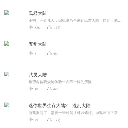
氏君大陆
王明，一介凡人，因机缘巧合来到氏君大陆，自此，他的人生轨迹彻底改写，一场惊心动魄的时空之旅轰然开启。从充满科幻感与策略对抗的红警世界，到弥漫着诡异血腥气息的血洛世界；从自由与梦想交织的海贼世界，到热血与羁绊纵横的火影世界；从科技高度发达...
326
1.1万
五州大陆
7
460
武灵大陆
希望各位听众能体验一次不一样的历险
10
427
迷你世界生存大陆2：混乱大陆
游戏混乱了，需要一些时间才可以修好。游戏画面正常后，虽然回复了正常，但是却和以前不一样了。究竟是谁在控制游戏？专辑中揭晓答案。
79
1.7万