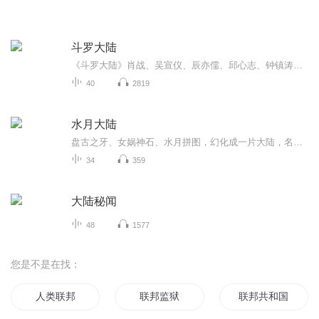
斗罗大陆
《斗罗大陆》肖战、吴宣仪、辰亦儒、邱心志、钟镇涛、朱珠、高泰宇、黄灿灿、刘美彤、刘润南、丁笑滢、敖子逸等主演的玄幻剧。该剧改编自唐家三少同名小说，讲述了自幼丧母与父亲相依为命的唐三，凭着自己的恒心和实力克服了重重困难，佑护亲人、振兴宗门...
40
2819
水月大陆
盘古之牙、女娲神石、水月拼图，幻化成一片大陆，名为水月大陆，上演了一出群雄争霸的好戏
34
359
大陆秘闻
48
1577
您是不是在找：
人类联邦
联邦监狱
联邦共和国