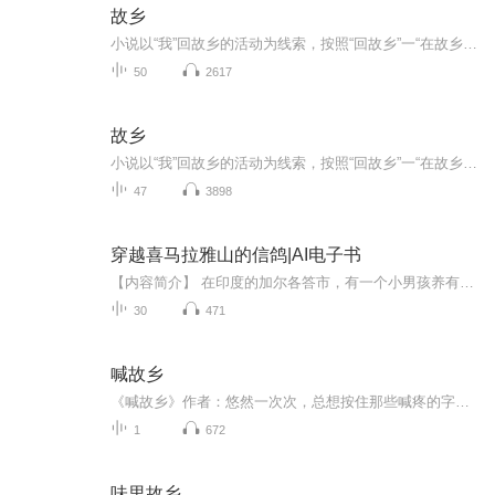
故乡
小说以“我”回故乡的活动为线索，按照“回故乡”一“在故乡””离故乡”的情节安排，依据“我”的所见所闻所忆所感，着重描写了闰土和杨二嫂的人物形象，从而反映了辛亥革命前后农村破产、农民痛苦生活的现实;同时深刻指出了由于受封建社会传统观念的影响...
50
2617
故乡
小说以“我”回故乡的活动为线索，按照“回故乡”一“在故乡””离故乡”的情节安排，依据“我”的所见所闻所忆所感，着重描写了闰土和杨二嫂的人物形象，从而反映了辛亥革命前后农村破产、农民痛苦生活的现实;同时深刻指出了由于受封建社会传统观念的影响...
47
3898
穿越喜马拉雅山的信鸽|AI电子书
【内容简介】 在印度的加尔各答市，有一个小男孩养有一只叫奇特拉·格力瓦的小鸽子，它因颈子上有一圈彩虹般的羽毛而被称为“花颈鸽”。花颈鸽很小的时候就失去了双亲：父亲死于一场暴风雨，母亲在一次意外中被老鹰抓走。在第一次世界大战期间，加尔各答市...
30
471
喊故乡
《喊故乡》作者：悠然一次次，总想按住那些喊疼的字眼我们知道，哪怕只是一个字只喊一声白山黑水翻涌的冰排也会断裂只喊一声我们的内心一样也会涌起春天的澎湃喊吧！千山万水，万水千山再疼，也要喊出故乡的名字——北大荒！一次次，眺望眺望那被黑水沁透...
1
672
味里故乡