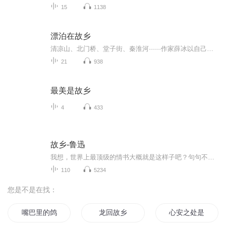
15
1138
漂泊在故乡
清凉山、北门桥、堂子街、秦淮河······作家薛冰以自己的人生经历串联起了南京的人文地理。《漂泊在故乡》这一本书既是城市史，也是个人史，折射出了南京这座城市的历史变化和生活在其中的普通人的情感历程……
21
938
最美是故乡
4
433
故乡-鲁迅
我想，世界上最顶级的情书大概就是这样子吧？句句不提爱却字字都是爱！通篇不言情却情义满篇幅！！从前，也曾从众，责疑过周和许女士的结合。当看过这些书信，才知，普天下小人的揣度之心是多么卑鄙龌龊!君子坦荡荡，周先生的爱也坦荡恨也坦荡！这些书信，...
110
5234
您是不是在找：
嘴巴里的鸽子
龙回故乡
心安之处是故乡