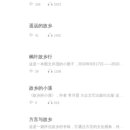
109
5323
遥远的故乡
41
1432
枫叶故乡行
这是一本图文并茂的小册子，2010年9月17日——2010年10月1日，作者卢乔参加了中加建交40周年中国文化节河北文化周活动。回国后，她用了一个多月的时间，要知道那时候她的工作非常繁忙，还要每天挤时间，完全不顾自己已经疲惫不堪，依旧坚守在电脑旁边敲敲...
29
1158
故乡的小溪
《故乡的小溪》，作者 李月霞 大众文艺出版社出版 这本散文诗集记录着她对母亲、对故乡的思念，对人生情感的迷茫和追求，对生活的热爱和向往……
9
519
方言与故乡
这是一篇怀念故乡的专辑，它通过方言的文化视角，传递在异国他乡打拼人生的游子，遥望故乡和亲人的温暖情怀。我是心安之处武汉，一直用声音陪伴你们。