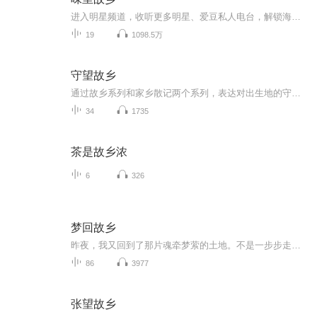
进入明星频道，收听更多明星、爱豆私人电台，解锁海量粉丝福利！4.15日起每周一独家音频放送，更多精彩节目内容，敬请关注《味里故乡》！
19
1098.5万
守望故乡
通过故乡系列和家乡散记两个系列，表达对出生地的守护和怀念，也包含对童年记忆、亲情纽带的精神寄托。
34
1735
茶是故乡浓
6
326
梦回故乡
昨夜，我又回到了那片魂牵梦萦的土地。不是一步步走近的，而是像一只北归的候鸟，被冥冥中的暖流托举着，乘风而降，轻盈地落入了故乡的怀抱。首先拥抱我的，是那阵风——混杂着初融雪水的清冽、青稜稜草芽的涩香，还有阳光在广袤田野上烘焙出的、泥土最原...
86
3977
张望故乡