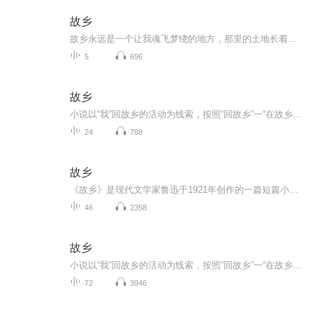
故乡
故乡永远是一个让我魂飞梦绕的地方，那里的土地长着茂密的树林，丰饶的作物，那里的人们可亲可爱。
5
696
故乡
小说以“我”回故乡的活动为线索，按照“回故乡”一“在故乡””离故乡”的情节安排，依据“我”的所见所闻所忆所感，着重描写了闰土和杨二嫂的人物形象，从而反映了辛亥革命前后农村破产、农民痛苦生活的现实;同时深刻指出了由于受封建社会传统观念的影响...
24
788
故乡
《故乡》是现代文学家鲁迅于1921年创作的一篇短篇小说。小说以“我”回故乡的活动为线索，按照“回故乡”——“在故乡”——“离故乡”的情节安排，依据“我”的所见所闻所忆所感，着重描写了闰土和杨二嫂的人物形象，从而反映了辛亥革命前后农村破产、农民痛苦生活的现实；同时深刻指出了由于受封建社会传统观念的影响，劳苦大众所受的精神上的束缚，造成纯真的人性的扭曲，造成人与人之间的冷漠、隔膜，表达了作者对现实的强烈不满和改造旧社会、创造新生活的强烈愿望。茅盾《评四、五、六月的创作》：过...
46
2358
故乡
小说以“我”回故乡的活动为线索，按照“回故乡”一“在故乡””离故乡”的情节安排，依据“我”的所见所闻所忆所感，着重描写了闰土和杨二嫂的人物形象，从而反映了辛亥革命前后农村破产、农民痛苦生活的现实;同时深刻指出了由于受封建社会传统观念的影响...
72
3946