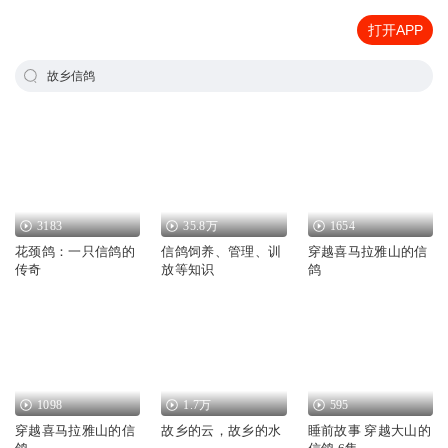
打开APP
故乡信鸽
3183
35.8万
1654
花颈鸽：一只信鸽的
信鸽饲养、管理、训
穿越喜马拉雅山的信
传奇
放等知识
鸽
1098
1.7万
595
穿越喜马拉雅山的信
故乡的云，故乡的水
睡前故事 穿越大山的