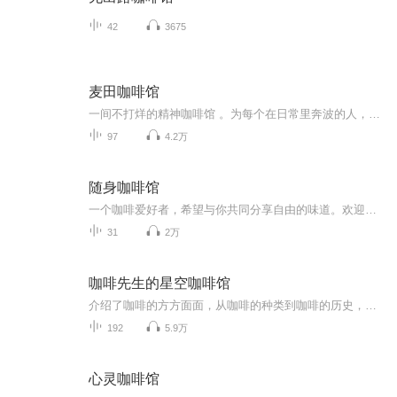
42
3675
麦田咖啡馆
一间不打烊的精神咖啡馆 。为每个在日常里奔波的人，研磨出一段能慢下来的时光。
97
4.2万
随身咖啡馆
一个咖啡爱好者，希望与你共同分享自由的味道。欢迎关注我的微信：ccshh2013
31
2万
咖啡先生的星空咖啡馆
介绍了咖啡的方方面面，从咖啡的种类到咖啡的历史，从咖啡的制作到饮用咖啡的艺术，给爱喝咖啡和喜欢咖啡文化的你提供全面而详细的世界咖啡百科指南。
192
5.9万
心灵咖啡馆