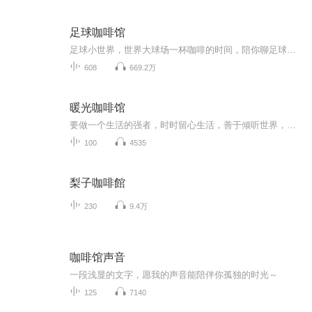
足球咖啡馆
足球小世界，世界大球场一杯咖啡的时间，陪你聊足球，但不止于足球。2023，我们一起看球、聊球、追球！我们是一档观点独立、内容原创的播客，您对我们最大的支持，就是将足咖分享给更多朋友，同时欢迎订阅我们的V+计划。微博搜索足球咖啡馆，成为V+订阅会...
608
669.2万
暖光咖啡馆
要做一个生活的强者，时时留心生活，善于倾听世界，机会最终会垂青我们，成功也永远会属于我们
100
4535
梨子咖啡館
230
9.4万
咖啡馆声音
一段浅显的文字，愿我的声音能陪伴你孤独的时光～
125
7140