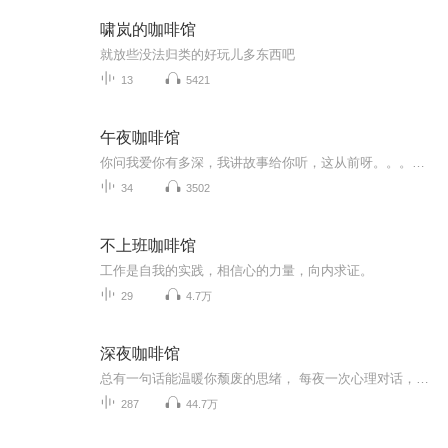
啸岚的咖啡馆
就放些没法归类的好玩儿多东西吧
13
5421
午夜咖啡馆
你问我爱你有多深，我讲故事给你听，这从前呀。。。。。。。。。。。！
34
3502
不上班咖啡馆
工作是自我的实践，相信心的力量，向内求证。
29
4.7万
深夜咖啡馆
总有一句话能温暖你颓废的思绪， 每夜一次心理对话，深夜的咖啡馆，我来与你聊聊心事，做你远方不见面的知心人。
287
44.7万