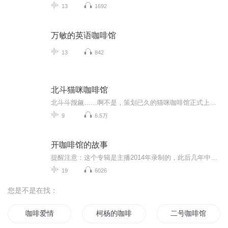
13
1692
万敏的英语咖啡馆
13
842
北斗猫咪咖啡馆
北斗斗觊觎……啊不是，策划已久的猫咪咖啡馆正式上线啦~在这里不仅有咖啡和茶点，还有男神女神们悄咪咪地给你讲故事哟！快来陪北斗斗撸猫，噶~
9
6.5万
开咖啡馆的故事
提醒注意：这个专辑是主播2014年录制的，此后几年中国咖啡馆市场经历了大洗牌，专辑中的大部分观点不再适用于2019年的咖啡市场，请听众们作为故事来听，不要当做指南。主播分享了开咖啡馆的真实经历，不讲套话废话，只讲真实感受。有一些《开一家有故事的咖啡馆》书外的内容，可当做出版物的番外篇来听。
19
6026
您是不是在找：
咖啡爱情
柯杨的咖啡馆
二号咖啡馆