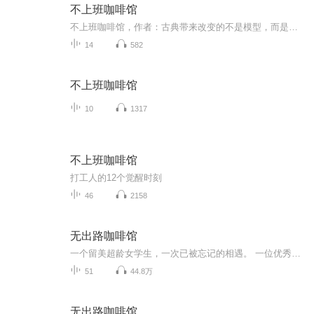
不上班咖啡馆
不上班咖啡馆，作者：古典带来改变的不是模型，而是体验，不是认知而是心力！希望我们活出自己的故事！
14
582
不上班咖啡馆
10
1317
不上班咖啡馆
打工人的12个觉醒时刻
46
2158
无出路咖啡馆
一个留美超龄女学生，一次已被忘记的相遇。 一位优秀的美国外交官，一张普通的便条。 一份安全审核表，曾经的军人身份和接二连三的审讯。 当两个普通人的恋情跨过种族国家，无辜的男女能否被他人和国家理解？ 没有牺牲说到的爱便是天大的谎言。 当爱情走入...
51
44.8万
无出路咖啡馆