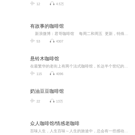
12
4.5万
有故事的咖啡馆
新浪微博：君哥咖啡馆 每周二和周五 更新，特殊节日会有惊喜哦。 你有故事吗？ 那就讲出来吧。 现在社会的我们，属于感情贫瘠的重灾民。生活的快节奏给了我们太多的压力，我们只好听相声，听脱口秀来缓解压力，可是内心的情感问题还是没有解决。这是一档直接进入你的内心的栏目，引起你的共鸣，填补你心灵的空白。总会有一个故事是跟你有关的，仔细去听吧。 我们不卖咖啡，只做心情交易。
53
4307
悬铃木咖啡馆
在最繁华的老街上有两个法式咖啡馆，长达半个世纪的熙来攘往。女作家在此写小说，拼接连缀，悬铃木咖啡馆一个又一个有关老街传奇开始演绎和复合。
115
4096
奶油豆豆咖啡馆
22
13万
众人咖啡馆/情感老咖啡
百味人生，人生百味～人生的旅途中，总会有一些感动～ 一些难忘～ 一些美好～将这些独特的瞬间，精心打磨成我们的《众人咖啡》一杯杯地呈现在您的面前，我想定会有那么一杯，触动您的心弦，令您流连忘返……随性更新^_^订阅关注不迷路哦～感谢您的支持，张开怀抱期待您的加入～～～