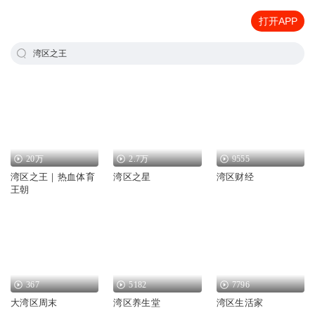
打开APP
湾区之王
20万
2.7万
9555
湾区之王｜热血体育
湾区之星
湾区财经
王朝
367
5182
7796
大湾区周末
湾区养生堂
湾区生活家