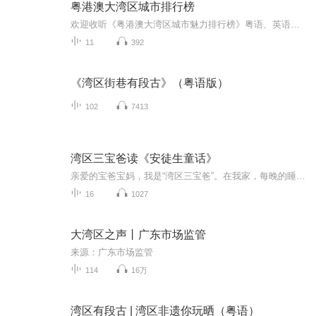
粤港澳大湾区城市排行榜
欢迎收听《粤港澳大湾区城市魅力排行榜》粤语、英语双语节目，一起探索大湾区11座城市的魅力！今天，我们将目光聚焦在粤港澳大湾区的魅力之都——广州，从丰富历史人文到羊城美景，再到美食的诱惑，我们将在几分钟时间内将带您领略地道广州，了解这座鲜活...
11
392
《湾区街巷有段古》（粤语版）
102
7413
湾区三宝爸读《安徒生童话》
亲爱的宝爸宝妈，我是“湾区三宝爸”。在我家，每晚的睡前故事，是三个孩子和我最期待的心灵奇旅。这一次，我想邀请您和孩子一起，推开一扇通往童话王国的金色大门——《安徒生童话》。我选择的，是语言优美、保留原著诗意的经典译本。没有炫酷的音效包装...
16
1027
大湾区之声丨广东市场监管
来源：广东市场监管
114
16万
湾区有段古 | 湾区非遗你玩晒（粤语）