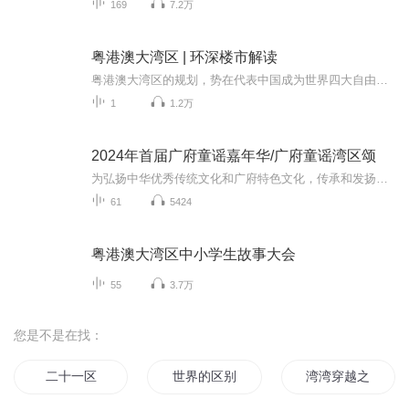
169
7.2万
粤港澳大湾区 | 环深楼市解读
粤港澳大湾区的规划，势在代表中国成为世界四大自由贸易港之一。 聚集了全球目光的大湾区，未来会有怎样的惊人面貌？会有怎样的投资风口？哪些房产项目值得入手？ 李俊怀老师亲自带大胡子说房考察团队，多次赴粤港澳实地考察获取一手信息，真实数据，帮你分析深圳、中山、惠州、东莞的楼市。 课程共12节，每周3更，带你了解大湾区的在最新政策下的楼市发展。
1
1.2万
2024年首届广府童谣嘉年华/广府童谣湾区颂
为弘扬中华优秀传统文化和广府特色文化，传承和发扬童谣这一独特的艺术形式，广州市儿童友好城市建设工作领导小组拟在2024年举办首届广府童谣展演系列活动。本次活动旨在通过童谣收集、童谣展演和童谣IP衍生等方式，展现广府童谣的魅力，提高公众对童谣文...
61
5424
粤港澳大湾区中小学生故事大会
55
3.7万
您是不是在找：
二十一区
世界的区别对待
湾湾穿越之媚如眼