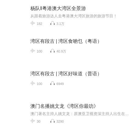
杨队‖粤港澳大湾区全景游
从跟着旅游达人去粤港澳大湾区旅游的旅游节目！
182
3.1万
湾区有段古 | 湾区食啲乜（粤语）
100
40.9万
湾区有段古 | 湾区好味道（普语）
100
6949
澳门名播姚文龙《湾区你最叻》
澳门著名主持人姚文龙：原澳亚卫视资深主持人出生在北京的澳门金牌主持人！节目《湾区你最叻》每周五、周六 、周日晚上20:00点播出，2020年6月20日首播，带你深度了解粤港澳大湾区，聚焦粤港澳，走遍大湾区，敬请期待！1997年荣获广东电台全省新播音青年大赛冠军，进入主持领域，精通粤语，普通话主持。拥有全国普通话播音一级证书。2001年赴澳门，作为澳亚卫视第一批的开创团队，成功製作和监製了《笑澳江湖》，《茶韵》，《粤语我爱你》等高收视节目并担任以上节目的主持人。多年来，参与了主...
30
3290