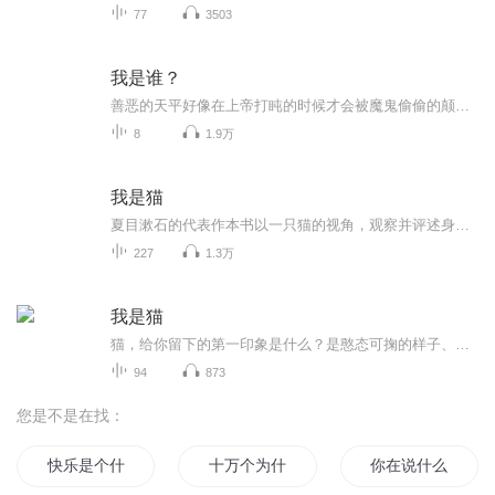
77
3503
我是谁？
善恶的天平好像在上帝打盹的时候才会被魔鬼偷偷的颠倒。这里是电台悬疑连续广播剧“我是谁”，在这里我们将为你展述扣人心弦的故事。没有逻辑悖论，也没有行为证据，七人字母团回来了，对南湖市进行一连串疯狂攻击：一个一个少女的失踪、流下两行血泪的真...
8
1.9万
我是猫
夏目漱石的代表作本书以一只猫的视角，观察并评述身为中学教师的主人苦沙弥和他的朋友们的日常生活这书“没有题旨，没有结构，就像没头没尾的海参似的”书中最大的风波是金田小姐的婚事，资本家金田的老婆“鼻子夫人”想给女儿富子找个乘龙快婿，看上了极...
227
1.3万
我是猫
猫，给你留下的第一印象是什么？是憨态可掬的样子、古怪多变的性情、迷人可爱的叫声，还是它慵懒贪睡、爱干净、爱舔毛、爱晒太阳的特性？如果有一天早晨醒来，你发现自己变成了一只猫，你想成为一只怎样的猫呢？你想经历怎样的生活，你又会有怎样的计划和...
94
873
您是不是在找：
快乐是个什么东西
十万个为什么
你在说什么呀