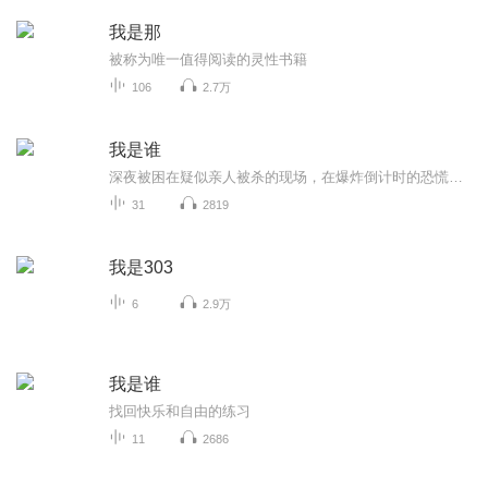
我是那
被称为唯一值得阅读的灵性书籍
106
2.7万
我是谁
深夜被困在疑似亲人被杀的现场，在爆炸倒计时的恐慌里寻找出口......醒来却在实验病床上！
31
2819
我是303
6
2.9万
我是谁
找回快乐和自由的练习
11
2686