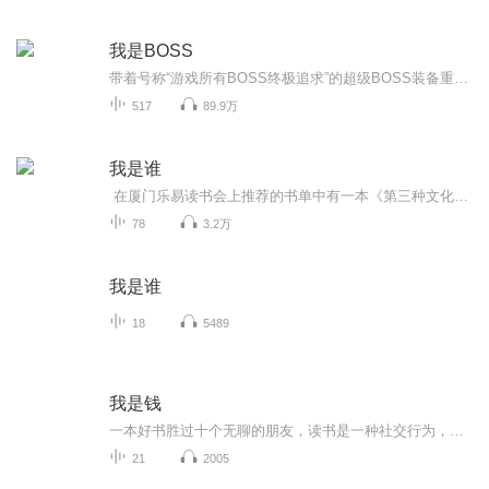
我是BOSS
带着号称“游戏所有BOSS终极追求”的超级BOSS装备重生在一个怪物身上，莫海发现熟悉的游戏世界呈现出玩家所不知道的另一面。杀玩家升级，和BOSS争地盘，培养BOSS小弟，以BOSS身份在幕后主导游戏进程！听说玩家喜欢用人海战术杀BOSS？来！...
517
89.9万
我是谁
在厦门乐易读书会上推荐的书单中有一本《第三种文化》，以前没有读过，读过以后发现其中确实有很多人物的著作需要进一步追踪，林恩.马古利斯的针对原始生物发展历程的大尺度的时间和空间跨度的研究，就值得继续追踪，我非常赞同万物趋于连接的观点，于是...
78
3.2万
我是谁
18
5489
我是钱
一本好书胜过十个无聊的朋友，读书是一种社交行为，足不出户就可以和世界上的智者交往。
21
2005