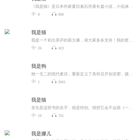
《我是猫》是日本作家夏目漱石所著长篇小说，小说淋漓尽致地反映了二十世纪初日本中小资产阶级的思想和生活，尖锐地揭露和批判了明治“文明开化”的资本主义社会。 这部作品是以一位穷教师家的猫为主人公，以这只被拟人化的猫的视角来观察人类的心理。这是...
8
908
我是猫
我是一个初出茅庐的新主播，请大家多多支持！我的更新时间不定，但每周都会有更新，至少两集每集故事大概有10到13分钟 故事为免费内容。也希望大家能在我是猫这个故事中体会到人生的哲理在本专辑结束以后。我可能会录新的专辑。也可能会退出 唉！总之我会加油的！主播:柳条 敬各位！
26
423
我是狗
独一无二的现代童话，重新定义了美和丑开创泥塑、摄影、绘画等多媒材相结合的“白式”技法童话感十足的微缩世界从前，狗狗像朋友；现在，它们是家人另类视角讲述值得称赞的“狗样人生”对于从爱犬那获得大大小小安慰的人类来说，“像狗一样“不再是贬损，...
1
2661
我是猫
首先是这部书的名字，很是特别。猜想它会不会跟《一个特立独行的猪》类似，以动物的视角去“探索”一些人和事……的确，全书以“咱家”–––猫的视角展开叙述，用一种边缘视角来叙事。以20世纪时期，尖锐地揭露和批判了明治“文明开化”的资本主义社会。...
19
701
我是娜儿