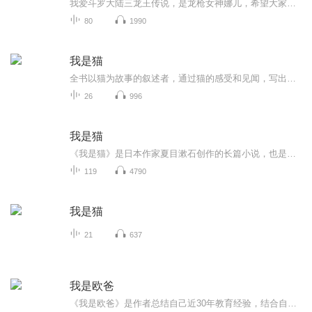
我爱斗罗大陆三龙王传说，是龙枪女神娜儿，希望大家能多多收听，这样娜儿会很开心！投月票的我都会很关注，点赞收藏吧，我会每天更新，讲一些我的斗三的理解和感受，为我鼓掌吧！关注我的话，斗罗大陆任何人物的图片只要发私信给我，都会给你提供很多哟！...
80
1990
我是猫
全书以猫为故事的叙述者，通过猫的感受和见闻，写出中学英语教师苦沙弥一家平庸、琐碎的日常，以及他和他的朋友迷亭，寒月，东风，独仙等人经常谈古论今，嘲弄世俗，吟诗作文的无聊生活。
26
996
我是猫
《我是猫》是日本作家夏目漱石创作的长篇小说，也是其代表作。这部作品写于1904年至1906年9月。这部作品是以一位穷教师家的猫为主人公，以这只被拟人化的猫的视角来观察人类的心理。这是一只善于思索、有见识、富有正义感又具有文人气质、但至死也没有学会...
119
4790
我是猫
21
637
我是欧爸
《我是欧爸》是作者总结自己近30年教育经验，结合自身经历，把教育划分为七个阶段，并标注每一阶段教育的重心，敬致家长和教育工作者参考全书讲述了作者如何在动能贵人的帮助下成就自己，又是如何成为动能贵人帮助别人的人生历程，揭示了教育是如何帮助家庭走向幸福的奥秘，并倡导一种教育文化——动能贵人的教育文化，为中国推荐素质教育提供借鉴。