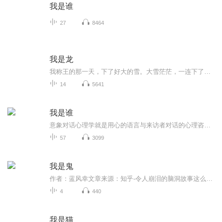
我是谁
27
8464
我是龙
我称王的那一天，下了好大的雪。大雪茫茫，一连下了七天。这是我生平第一次见到雪。曾经有人跟我说那会是很美的景色。天与地山与水，上下一片白，的确是很美。可惜那人已不在我身边。
14
5641
我是谁
意象对话心理学就是用心的语言与来访者对话的心理咨询、治疗和干预方法。我们引导来访者，在清醒的状态下，仿佛梦一样用意象去思考、去想象、去构建故事编造他们自己的神话或者童话，并且把这个过程中的心理成长带到现实生活中来，从而使他们的心理更加健康。
57
3099
我是鬼
作者：蓝风幸文章来源：知乎-令人崩泪的脑洞故事这么可爱的鬼！不关注一下吗...
4
440
我是猫