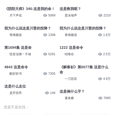
《阴阳天师》340-这是我的命！
这是救我呢？
月下声花
5069
蛋沫倾声
2210
我为什么说这是川普的投降？
我为什么说这是川普的投降？
青烽频道
1308
青烽频道
1.6万
第1694集 这是命
1222 这是命令
悦音涟漪丶不倾
5291
咕噜谷
2.5万
4843 这是命令
《解春衫》第0077集 这是什么
命
酷匠听书
7305
一刀苏苏
4.9万
这是什么走位
这是俩什么字？
是乔安昂
146
薯条酱
7065
您是不是在找：