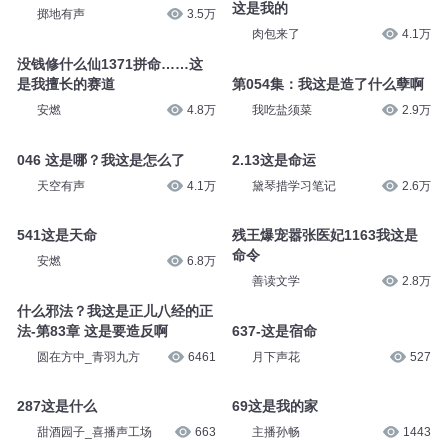
这是我的
掷地有声
3.5万
肉包来了
4.1万
没钱修什么仙1371拼命……这
是我擅长的赛道
第054集：我这是造了什么孽啊
安燃
4.8万
我吃盐须菜
2.9万
046 这是哪？我这是怎么了
2.13这是命运
天空有声
4.1万
黛琴措学习笔记
2.6万
541这是天命
残王爆宠嚣张医妃1163我这是
命令
安燃
6.8万
善读文学
2.8万
什么邪法？我这是正儿八经的正
法-第83章 这是要造反啊
637-这是宿命
圆在方中_青羽九方
6461
月下声花
527
287这是什么
69这是我的家
甜酒园子_喜播声工场
663
主播孙畅
1443