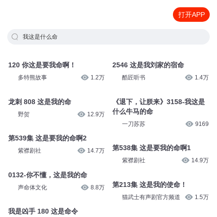
打开APP
我这是什么命
120 你这是要我命啊！
2546 这是我刘家的宿命
多特熊故事
1.2万
酷匠听书
1.4万
龙刺 808 这是我的命
《退下，让朕来》3158-我这是
什么牛马的命
野贺
12.9万
一刀苏苏
9169
第539集 这是要我的命啊2
第538集 这是要我的命啊1
紫襟剧社
14.7万
紫襟剧社
14.9万
0132-你不懂，这是我的命
第213集 这是我的使命！
声命体文化
8.8万
猫武士有声剧官方频道
1.5万
我是凶手 180 这是命令