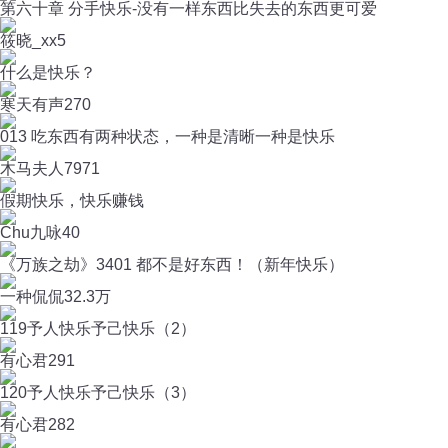
第六十章 分手快乐-没有一样东西比失去的东西更可爱
筱晓_xx
5
什么是快乐？
寒天有声
270
013 吃东西有两种状态，一种是清晰一种是快乐
木马夫人
7971
假期快乐，快乐赚钱
Chu九咏
40
《万族之劫》3401 都不是好东西！（新年快乐）
一种侃侃
32.3万
119予人快乐予己快乐（2）
有心君
291
120予人快乐予己快乐（3）
有心君
282