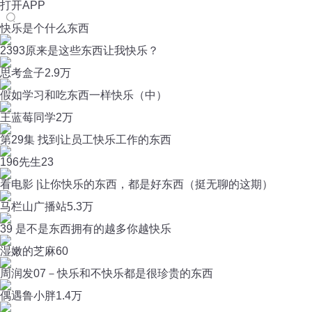
打开APP
快乐是个什么东西
2393原来是这些东西让我快乐？
思考盒子
2.9万
假如学习和吃东西一样快乐（中）
王蓝莓同学
2万
第29集 找到让员工快乐工作的东西
196先生
23
看电影 |让你快乐的东西，都是好东西（挺无聊的这期）
马栏山广播站
5.3万
39 是不是东西拥有的越多你越快乐
湿嫩的芝麻
60
周润发07－快乐和不快乐都是很珍贵的东西
偶遇鲁小胖
1.4万