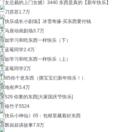
《女总裁的上门女婿》3440 东西是真的【新年快乐】
一刀苏苏
1.7万
【快乐成长小剧场】冰雪奇缘-买东西要付钱
天马座动画剧场
3.7万
假如学习和吃东西一样快乐（下）
王蓝莓同学
2.4万
假如学习和吃东西一样快乐（上）
王蓝莓同学
2万
1385你个老东西（掷宝宝们新年快乐！）
掷地有声
3.4万
第529 你要的东西[大家国庆节快乐]
音核竹子
5524
《快乐小神仙》05：包袱里藏着好东西
昌辉叔叔讲故事
7.9万