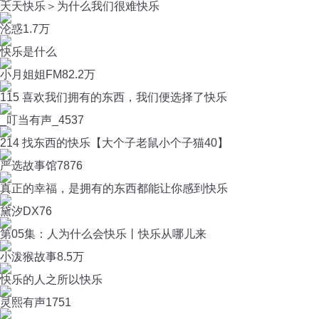
天天快乐＞为什么我们很难快乐
沦惑
1.7万
快乐是什么
小月姐姐FM
82.2万
115 喜欢我们拥有的东西，我们便选择了快乐
_叮当有声_
4537
214 找东西的快乐【大个子老鼠小个子猫40】
严选故事馆
7876
真正的幸福，是拥有的东西都能让你感到快乐
黛汐DX
76
第05集：人为什么会快乐丨快乐从哪儿来
小泼猴故事
8.5万
快乐的人之所以快乐
灵熙有声
1751