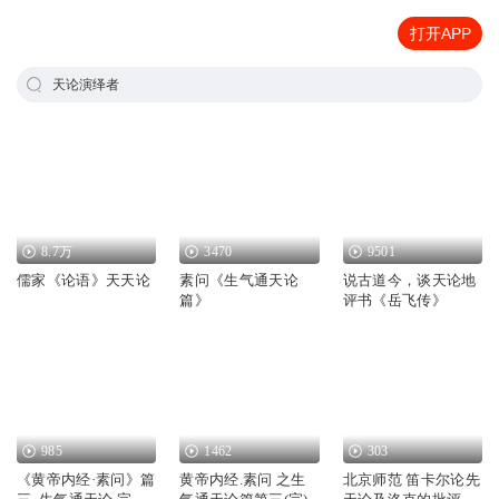
打开APP
天论演绎者
8.7万
3470
9501
儒家《论语》天天论
素问《生气通天论
说古道今，谈天论地
篇》
评书《岳飞传》
985
1462
303
《黄帝内经·素问》篇
黄帝内经.素问 之生
北京师范 笛卡尔论先