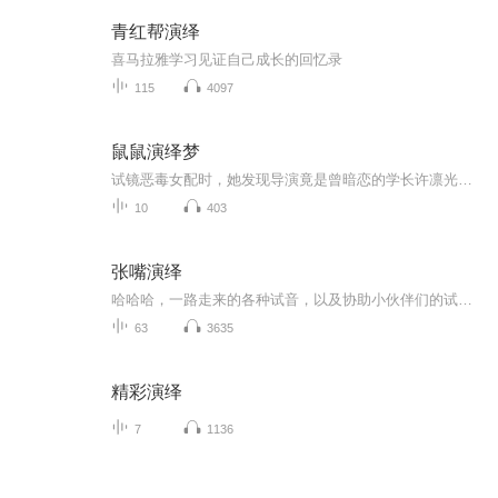
青红帮演绎
喜马拉雅学习见证自己成长的回忆录
115
4097
鼠鼠演绎梦
试镜恶毒女配时，她发现导演竟是曾暗恋的学长许凛光。起初他对她冷漠，后却频繁示好。在剧组相处中，两人经历误会与和解，许凛光逐渐打开心扉。江涵事业渐有起色，两人感情也日益深厚。最终，他们携手面对外界质疑，公开恋情并双双获奖，事业爱情双丰收。
10
403
张嘴演绎
哈哈哈，一路走来的各种试音，以及协助小伙伴们的试音。真的就是我的成长记录过程了。听到以前有好多平翘舌不分的发音，想想还是留着吧，记录过去的缺点，就是一路纠错的见证！
63
3635
精彩演绎
7
1136