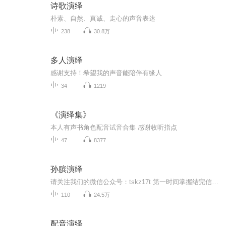
诗歌演绎
朴素、自然、真诚、走心的声音表达
238
30.8万
多人演绎
感谢支持！希望我的声音能陪伴有缘人
34
1219
《演绎集》
本人有声书角色配音试音合集 感谢收听指点
47
8377
孙膑演绎
请关注我们的微信公众号：tskz17t 第一时间掌握结完信息。 孙膑和庞渭是同学，他们一起拜鬼谷子先生为师学习兵法。同学期间，两人情谊甚厚，并结拜为兄弟，孙膑年长，为兄，庞涓为弟。 有一年，当听到魏国国君以优厚待遇招求天下贤...
110
24.5万
配音演绎