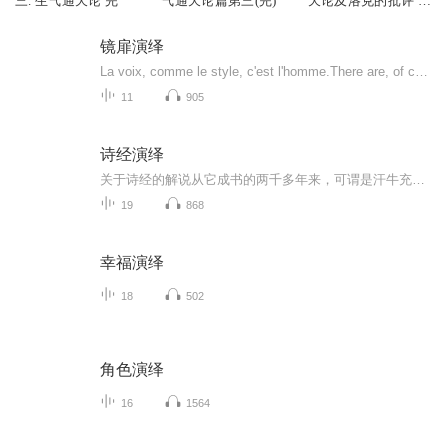
三. 生气通天论 完
气通天论篇第三(完)
天论及洛克的批评 拉
菲拉-德-罗莎
镜扉演绎
La voix, comme le style, c'est l'homme.There are, of course, a great variety of reciters (loud readers). The top ones are performers, players, artists, masters, and recreators, who, like any brilliant players of musical instruments, by m...
11
905
诗经演绎
关于诗经的解说从它成书的两千多年来，可谓是汗牛充栋，流派纷呈。每个流派，每个朝代都给出了不同的阐述和解读。到了我们现在这个多元化文化时代，那我们今天在诗经的宝藏里开采出来的是什么呢？那就是一个主题“爱情”！诗经的境，韵，味，真，巧我将会...
19
868
幸福演绎
18
502
角色演绎
16
1564