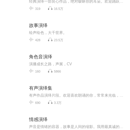
经典演绎一部良心作品，绝对暧昧你的耳朵。欢迎踊跃点评评论，多多点赞啊。感谢您的支持和厚爱。经典演绎一部良心作品，绝对暧昧你的耳朵。欢迎踊跃点评评论，多多点赞啊。感谢您的支持和厚爱。 经典演绎一部良心作品，绝对暧昧你的耳朵。欢迎踊跃点评评论，多多点赞啊。感谢您的支持和厚爱。
319
16.5万
故事演绎
绘声绘色，大千世界。
428
23.5万
角色音演绎
演播成长之路，声展，CV
160
5866
有声演绎集
有声作品演绎片段。欢迎喜欢朗诵的你，常常来光临，时时多交流：）
690
3.3万
情感演绎
声音是情绪的容器，故事是人间的缩影。我用最真诚的演绎，讲一段段关于爱、遗憾、成长与释怀的故事。不喧哗，不煽情，只把最细腻的情感，轻轻说给你听。愿每一个路过的你，都能在这里，遇见自己，治愈自己。