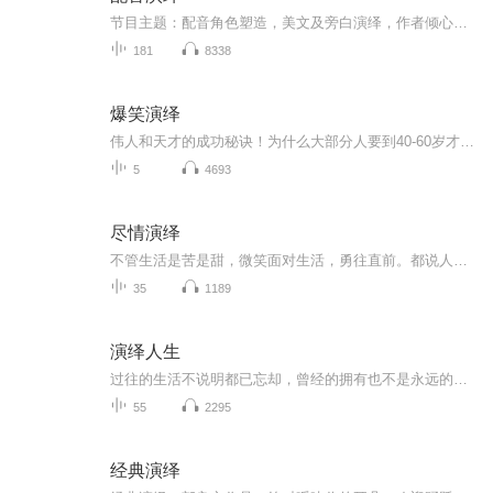
节目主题：配音角色塑造，美文及旁白演绎，作者倾心打造，精彩纷呈，干万别错过。主播是谁:别样红适合谁听：短视频爱好者，老少皆宜，带给您视听盛宴，欢迎收听（看）主播的话:原声演绎，每一篇配音创作，希望都能带给您全新的体验，能够感染到您，与剧中...
181
8338
爆笑演绎
伟人和天才的成功秘诀！为什么大部分人要到40-60岁才功成名就？为什么伟人们的身后都有一位伟大的女人？为什么很多人都沉迷于性欲和毒品？为什么和谐的婚姻才能长久？为什么你40了还没成功？很多人一辈子也没弄明白！听完这期节目你就离成功不远了！
5
4693
尽情演绎
不管生活是苦是甜，微笑面对生活，勇往直前。都说人生是一场修行，酸甜苦辣都尝过才算生活。用声音记录生活，用声音演绎生活。感谢生活，感恩关注。
35
1189
演绎人生
过往的生活不说明都已忘却，曾经的拥有也不是永远的释然；经历了，其实就是生活的意义。 献给每一个正在拼搏中的你和她
55
2295
经典演绎