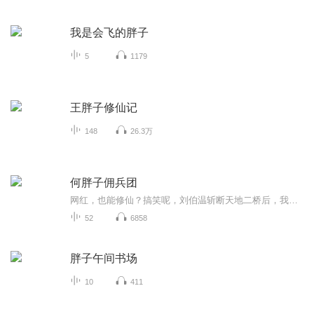
我是会飞的胖子
5
1179
王胖子修仙记
148
26.3万
何胖子佣兵团
网红，也能修仙？搞笑呢，刘伯温斩断天地二桥后，我们的世界已经进入末法时代，何来修仙？这何胖子何许人也？她到底是如何在这末世存活，她的战队是如何位列仙班的，这里的故事让各位看官捧腹大笑，温馨提示，欣赏本故事千万别喝水。
52
6858
胖子午间书场
10
411