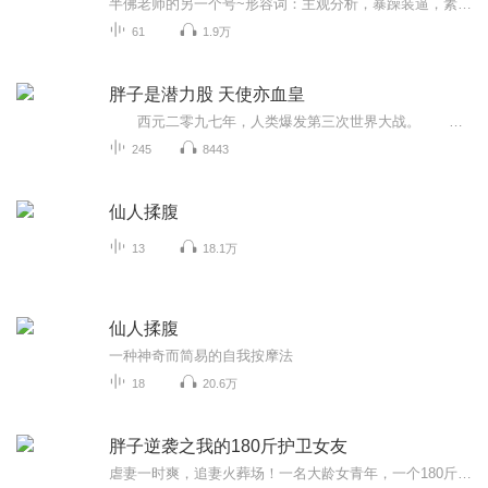
半佛老师的另一个号~形容词：主观分析，暴躁装逼，素质较低，skr
61
1.9万
胖子是潜力股 天使亦血皇
西元二零九七年，人类爆发第三次世界大战。 二一零四年，因各大国饱受战争大型攻击武器摧残，以及数国不顾协定使用核子与生化兵器，导致世界人口大减，战争也因各国内部动乱等许多原因而终止。 同时，由于战争后各地残留的辐射尘及生化病毒，各...
245
8443
仙人揉腹
13
18.1万
仙人揉腹
一种神奇而简易的自我按摩法
18
20.6万
胖子逆袭之我的180斤护卫女友
虐妻一时爽，追妻火葬场！一名大龄女青年，一个180斤的胖子，失恋自杀遇上了一个被绑架年轻貌美的富二代从此踏上了一条不归路。女友养成系~