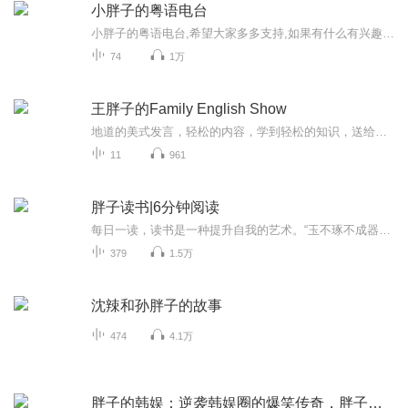
小胖子的粤语电台
小胖子的粤语电台,希望大家多多支持,如果有什么有兴趣的话题也可以跟我说哦
74
1万
王胖子的Family English Show
地道的美式发言，轻松的内容，学到轻松的知识，送给我的family们❤️❤️❤️
11
961
胖子读书|6分钟阅读
每日一读，读书是一种提升自我的艺术。“玉不琢不成器，人不学不知道。”读书是一种学习的过程。一本书有一个故事，一个故事叙述一段人生，一段人生折射一个世界。“读万卷书，行万里路”说的正是这个道理。读诗使人高雅，读史使人明智。读每一本书都会有...
379
1.5万
沈辣和孙胖子的故事
474
4.1万
胖子的韩娱：逆袭韩娱圈的爆笑传奇，胖子的热血逐梦之旅