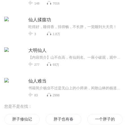
148
7016
仙人揉腹功
吃得好，睡得香，排得畅，不长胖，一觉睡到大天亮！
3
1.8万
大明仙人
【内容简介】山不在高，有仙则名。一座小破观，观中俩师徒。招摇撞骗或许有，山中神仙莫道无。小小道士仙途在，君王几顾问长生。走尽山河邪魔尽，海外求仙大明新。这是一个道士改变天下改变大明命运的故事。【作者/主播简介】作者：随云仙人，网络小说作家...
277
93万
仙人难当
书籍简介杨业不过是无山上的小师弟，闲散山林的杨道人，却阴差阳错的下了山入了世，又眼睁睁的看着自己没了来处--那就走一遭罢!王侯将相一纸过，山野之间有洞天，人生与朝代都有兴与衰，世上之事写不尽说不完，但自此后天地间便多了个喜欢东瞧西看的道士。...
83
2998
您是不是在找：
胖子修仙记
胖子也有春天
一个胖子的青春