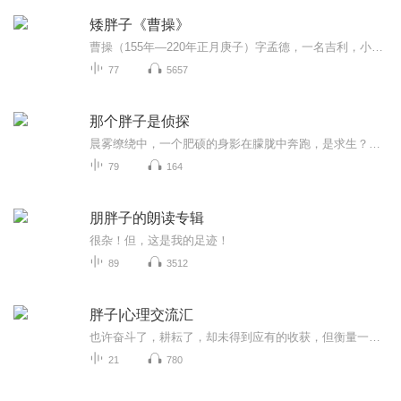
矮胖子《曹操》
曹操（155年—220年正月庚子）字孟德，一名吉利，小字阿瞒，本姓夏侯，沛国谯县（今安徽亳州）人，东汉末年丞相、权臣、政治家、军事家、文学家、诗人、书法家，魏王，曹魏政权奠基者。曹操是太尉曹嵩之子，曹操少年间任侠放荡，到二十岁时举孝廉为郎，授...
77
5657
那个胖子是侦探
晨雾缭绕中，一个肥硕的身影在朦胧中奔跑，是求生？是逃避？还是命运的追逐？每个案件都如同迷宫，每个线索似乎都指向背后更大的阴谋。每个微笑背后，都可能隐藏着锋利的刀刃！他，必须揭开迷雾，找出真相。“谁在说谎？谁又是下一个受害者？真相，永远不...
79
164
朋胖子的朗读专辑
很杂！但，这是我的足迹！
89
3512
胖子|心理交流汇
也许奋斗了，耕耘了，却未得到应有的收获，但衡量一个人有无收获的价值尺度绝不仅仅是在自己耕耘的土地上收获谷物的多少！在耕耘自己的土地时，你疲弱的双肩变得强壮，寂然的心变得充满了希望，懂得了以后该怎么活着。如果英雄是对执着者的加冕，只要我们...
21
780