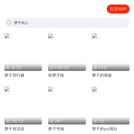
打开APP
胖子仙人
38.3万
1468.3万
8.8万
胖子田行健
孙胖子续
胖子的韩娱
136.7万
2807
319
胖子有话说
胖子书场
胖子的pia戏社