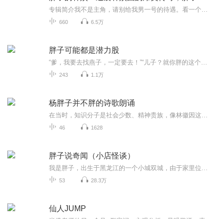
专辑简介我不是主角，请别给我男一号的待遇。看一个胖子如何玩转韩娱 《胖子的韩娱》是一部韩国娱乐圈题材小说，主要讲述了韩过在韩国的生活和工作经历，包括他与韩国娱乐圈明星的互动、情感纠葛以及职业发展。韩过从中国来到韩国，成为一名编剧助理，逐渐...
660
6.5万
胖子可能都是潜力股
“爹，我要去找燕子，一定要去！”“儿子？就你胖的这个球样子！出去了能干个啥？估计连饭都吃不饱！乖，老老实实跟爹养牛，你要是不在了，咱家的牛再斗起来怎么办？”“不管！我就是要去美国。我要是不去？燕子在美国可能就不回来了！”……一个土生土长...
243
1.1万
杨胖子并不胖的诗歌朗诵
在当时，知识分子是社会少数、精神贵族，像林徽因这样受过良好教育才貌出众的女子，更是凤毛麟角。她承认自己是受双文化教育长大的，英语对于她是一种内在思维和表达方式、一种灵感、一个完整的文化世界。中西文化融合造就了一个“文化林徽因”。她是诗人...
46
1628
胖子说奇闻（小店怪谈）
我是胖子，出生于黑龙江的一个小城双城，由于家里位于小城的西门，小时候又很胖，认识我的都叫我胖胖，不知道哪一代起我家就传着一个刻桃木剑的手艺，不是什么正经手艺，但也靠着小桃木剑帮助很多人，以至于我记事起就有很多人找我的爷爷请剑，请桃木剑有...
53
28.3万
仙人JUMP