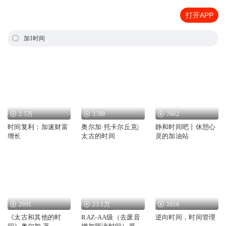
打开APP
加1时间
2.5万
3789
7602
时间复利：加速财富
奥尔加·托卡尔丘克|
静和时间吧丨休憩心
增长
太古的时间
灵的加油站
2991
23.1万
1656
《太古和其他的时
RAZ-AA级（去废音
逆向时间，时间管理