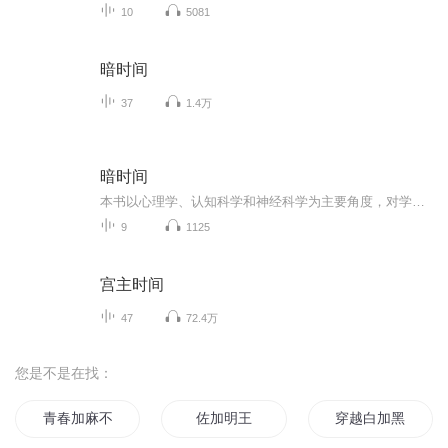
10
5081
暗时间
37
1.4万
暗时间
本书以心理学、认知科学和神经科学为主要角度，对学习心理学的意义、日常生活中人们如何进行思考，不同的思维方式会带来怎样的价值，何种学习方法才是有效的，以及在数学和计算机科学学习过程中如何分析问题并解决问题都做了详细的阐述，强调人们需要主动...
9
1125
宫主时间
47
72.4万
您是不是在找：
青春加麻不加辣
佐加明王
穿越白加黑