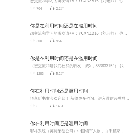
想交流和学习的听友请+V：YCXNZB16（刘老师） 你是否厌倦了单一收入？想用碎片时间创造财富却无从下手？本专辑为你揭秘副业变现的最短路径！从零门槛兼职到打造自动收入系统，1000期深度干货拆解副业变现的最佳模式，结合真实案例+实战工具，助你跳出“用...
704
2.2万
你是在利用时间还是在滥用时间
想交流和学习的听友请+V：YCXNZB16（刘老师） 你是否厌倦了单一收入？想用碎片时间创造财富却无从下手？本专辑为你揭秘副业变现的最短路径！从零门槛兼职到打造自动收入系统，1000期深度干货拆解副业变现的最佳模式，结合真实案例+实战工具，助你跳出“用...
300
9548
你是在利用时间还是在滥用时间
（想交流和进我们社群的听友，威X，353633152） 我们要用15年的时间影响一亿人读书，1000个家庭实现财务自由！时间就像一把双刃剑，既能雕刻出生命的价值，也可能消磨掉人生的意义。当我们专注地投入学习和成长，时间便化作进步的阶梯；而当我们沉迷于无意...
1283
5.2万
你在利用时间还是滥用时间
悦享听书友会欢迎您！ 获得更多咨询、进入微信读书群、获得线下书友会信息、与导师交流， 关注微信/手机：18637773096。请注明：书友。 进入高端微信学习实践群，免费指导建立社群人脉资产，实现财务自由！喜马拉雅收听到的亲们加V信备注“喜”，在学习群里收听到的备注“群。”悦享听高端学习群，每天10分钟，唤醒你的商业智慧和生命能量！欢迎电话咨询或加微信，一边学习成长，一边建立资产，实现财务自由。 社群使命：链接希望，点亮生活！ 内容围绕帮助人们实现在家庭、生意、人际关系、健康，等方面的平衡。 我们的导师是一位卓越的人际关系网络建造大师和万人的生意导师， 他不仅早已实现的财务自由，敏锐的观察到互联网与社群经济的巨大机会， 他还设定了这样的人生目标： 用15年带动上亿人读书学习，并帮助1000个家庭实现财务自由.
6
1451
你在利用时间还是滥用时间
耶格系统（英特莱德公司）中国领军人物，白手起家，资深自由企业家，拥有亿万资产，很多人都是听了他的课程与演讲获得了财务自由和经济 独立，2011年12月被耶格家族邀请到美国和保罗·皮尔泽（美国两届总统的经济顾问）同台在七万五千人的企业家庆典进 行精彩的分享。2011年12月28日《北京晨报》半版专访汪广辉王颢莼伉俪的自由生活方式，被《优客生活》杂志多次报道，安利团队也遍布中国和海外市 场！信仰：天生要自由，带领更多朋友一起获得自由。 耶格财务自由悦享荟是隶属耶格系统，是汪广辉导师带领的专业化网络与社群运作团队，耶格系统最原版复制团队。是一个集读书，美妈，跑步，时尚，娱乐，艺术等兴 趣爱好为一体的综合社群，定期举办丰富多彩的线下和线上的活动。 耶格系统是美国人德士特·耶格创建的。它是一家著名的全球性咨询及教育培训机构，专门研究在信息化时代，人们应如何正确的思考和如何创业，为希望创业的家 庭和个人提供2-5年的事业规划及咨询服务。这是一个百万富翁的联合企业，这家公司在全球范围内提供各种各样的培训与咨询服务，提供世界上最新的书籍、磁 带、光盘和培训服务，这里凝聚了世界上成功者们的智慧和宝贵的经验。