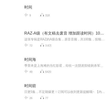
时间
9
318
RAZ-A级（有文稿去废音 增加跟读时间）100集
这张专辑是RAZ的A级合集，原音音频，共100集，按顺序更新。每集声音的简介里，有对应的英语文稿。
72
3.8万
时间海
季萱本是上海滩的当红影星，却在一次阴差阳错刺杀军阀的行动中，因改变了历史的轨迹而进入一个神秘组织——历史管理局，人生自此面目全非。在一次次身不由己的替身任务中，她改变着别人，也被别人影响，同时不免产生疑问，历史真的该被管理吗？
49
6420
时间箭
日更5集，不定期爆更！订阅可以收到更新提醒哦~ 【内容简介】 马丁·艾米斯创作的《时间箭--罪行的本质》用倒叙的手法讲述了纳粹战犯托德·弗兰德利的一生。他从行将死亡开始“倒带”自己的生活，到暮年看似体面的医生生活，再到青年时期在奥斯威辛集...
26
77