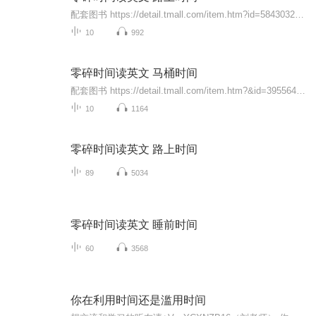
配套图书 https://detail.tmall.com/item.htm?id=584303221433本套书将英文阅读分为四个时间段：晨起时间、马桶时间、路上时间、睡前时间。应对这四个时间段，分别编为四册。本册是《零碎时间读英文·路上时间》：所选内容为励志美文、名人演讲、人生哲理为主。它会让你充分利用好零碎时间，用零碎时间来学习英语，达到学习、消磨时间一举两得的效果。
10
992
零碎时间读英文 马桶时间
配套图书 https://detail.tmall.com/item.htm?&id=39556402427“零碎时间读英文”是一套闲暇时间可以随时翻看或聆听的便携口袋书，《零碎时间读英文：马桶时间》是其中的一本，《零碎时间读英文：马桶时间》抓住了市场空白点，马路边、巴士里、马桶上、厨房里、床上很多人习惯看书或报纸来打发闲散时间，正是利用这一时间空隙，作者策划了《零碎时间读英文：马桶时间》，既能让读者在不经意间消磨时间，同时，又可以利用闲散的时间来学习英语，达到一举两得，事半...
10
1164
零碎时间读英文 路上时间
89
5034
零碎时间读英文 睡前时间
60
3568
你在利用时间还是滥用时间