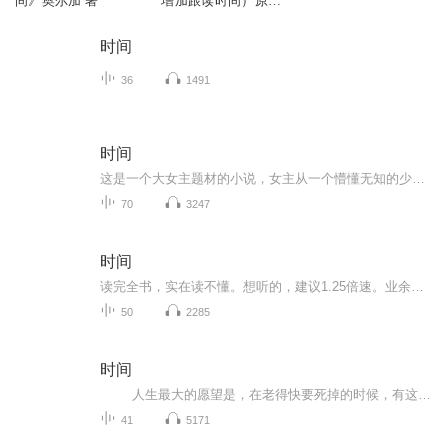
间》奥尔加 著
增加跟读时间）原音
100个
时间
36
1491
时间
这是一个大女主题材的小说，女主从一个懵懂无知的少女，用自己的勤劳，坚毅，历经坎坷，最后活成自己的故事。在内战和二战的大背景下，一个女人自身的成长史，文章将女主人的成长融入到西班牙的那段战争史中，让读者了解历史的同时，能更深的体会一个女人...
70
3247
时间
读完全书，实在读不懂。想听的，建议1.25倍速。业余读书，不足之处请谅解。本书翻译如何，请看豆瓣相关评论。作者: [德] 吕迪格尔•萨弗兰斯基（Rüdiger Safranski） 出版社: 索·恩丨社会科学文献出版社出品方: 索·恩...
50
2285
时间
人生最大的愿望是，在老得快要死掉的时候，有这么几个陌生人对我说：我年轻的时候看过您写的科普书。虽然名字和内容现在都想不起来了，但当年看完以后我就毅然投身于自然科学，以至于今天有一点小小的成就，非常感谢您，祝您老一路走好。 ...
41
5171