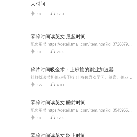
大时间
10
1751
零碎时间读英文 晨起时间
配套图书 https://detail.tmall.com/item.htm?id=37288796855在日常生活中，有许多零星的、片段的时间，这些时间没在意的话就会悄悄流逝，但如果能充分利用，使之充分为学习、工作服务，便能使学习、工作事半功倍。我们可以尝试一下列出自己的零碎时间清单：晨起时间：10分钟上厕所时间：10分钟坐公交：15分钟（一天可能3、4次）排队：10分钟课间休息：10分钟（大约4、5次）睡前时间：10分钟...
10
2135
碎片时间吸金术：上班族的副业加速器
社群找读书和创业搭子啦！!!各位喜欢学习、健康、创业的伙伴：大家好！我组建了一个读书创业杜群，如果你喜欢读书或者想拥有一个事业机会的话，可以加微mx04188，我邀请你进读书群。为什么要做读书会？1.一个人读书，很多人很难坚持下去，但一群人，能相互...
127
4011
零碎时间读英文 睡前时间
配套图书 https://detail.tmall.com/item.htm?id=35459553987一天我们丢掉了约150分钟的时间，这是个惊人的数字。如果珍惜这些零碎的时间，把它们合理地安排到自己的学习中，积少成多，就会有一个令人惊喜的收获。我们要知道我们每天学习的时间决定着我们未来的成就。我们每天花在学习上的时间越长，我们就离成功更近一步。有效地利用零散的时间可以帮助我们早日达到目标。时间如海绵里的水，挤挤总会有的，关注我们这套“零碎时间读英文”系列丛书，它会让你充...
10
1235
零碎时间读英文 路上时间