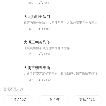
105
30.1万
大元帅明王法门
真正的第一护法：大元帅明王！大元帅明王在十方国土示现的是鬼神身，拥护佛法，可是别认为他就是鬼神，他的身份非常尊贵，其力广大为一切天龙八部的总元帅主，所以又称『一切鬼神之王』！不受生死沉沦，业力自在，十地菩萨证量！大元帅明王法，如今罕见有...
11
5633
大明王朝英烈传
让晨晨姐姐带你走进中国神话世界
33
2900
大明王朝五部曲
讲述了奸臣严嵩党羽密布、权倾朝野，清官海瑞不惧强权，敢于向腐朽封建的皇权发起挑战的故事……
257
18.9万
您是不是在找：
斗罗之我佐唐三
土佐之梦
穿越之我是佐助