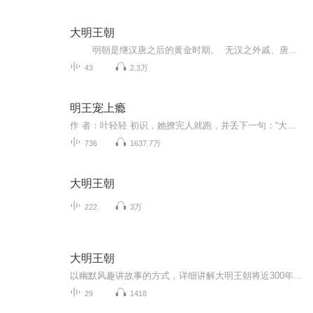
大明王朝
明朝是继汉唐之后的黄金时期。 无汉之外戚、唐之藩镇、宋之岁币，天子守国门，君王死社稷。 清朝康熙皇帝对明太祖评价为“治隆唐宋” ，《明史》评价明成祖为“远迈汉唐”
43
2.3万
明王宠上瘾
作 者：叶轻轻 初识，她撩完人就跑，并丢下一句：“大兄弟，你大腿是挺白……但你好像不行啊？”她是鬼手毒心的巫医，订了亲，未婚夫却成了别人的！没关系，再找一个就是。他是威名赫赫的冥王，被她上下其手之后还要惨遭抛弃？想都别想！“长夜漫漫，爱妃要上哪？”正准备翻墙逃跑的她：“我想上哪就上哪，你管不着！”他淡定的把人强抱回房：“哦，既然如此，那上-这吧。” 初识，她撩完人就跑，并丢下一句：“大兄弟，你大腿是挺白……但你好像不行啊？”她是鬼手毒心的巫医，订了亲，未婚夫却成了别人的！没关系，再找一个就是。他是威名赫赫的冥王，被她上下其手之后还要惨遭抛弃？想都别想！“长夜漫漫，爱妃要上哪？”正准备翻墙逃跑的她：“我想上哪就上哪，你管不着！”他淡定的把人强抱回房：“哦，既然如此，那上-这吧。”
736
1637.7万
大明王朝
222
3万
大明王朝
以幽默风趣讲故事的方式，详细讲解大明王朝将近300年的风云故事
29
1418