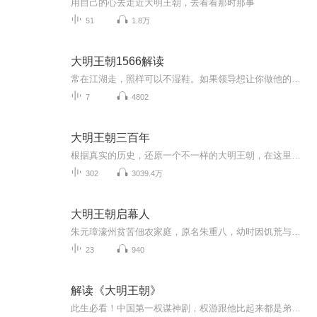
用自己的心去走近大明王朝，去看看那时那事
51
1.8万
大明王朝1566解读
常在江湖走，照样可以不湿鞋。如果领导想让你做他的自己人，会释放哪些信号？如果想让你背刺同事呢？你如何应对最得体？职场向上管理、向下管理的方法，本专辑通过解读《大明王朝1566》带你掌握，娱乐实用两不误。
7
4802
大明王朝三百年
根据真实的历史，还原一个不一样的大明王朝，在这里有明朝十六帝，有四大宦官，文臣武将，诡异的四大疑案，金戈铁马的沙场血战，让我的文字和声音，带您回到那个五光十色的大明王朝，去看一看那曾经的三百年里到底发生了些什么事！本节目由喜马拉雅独家播出！
302
3039.4万
大明王朝启幕人
朱元璋濠州贫苦佃农家庭，原名朱重八，幼时因饥荒与瘟疫。父母兄长接连去世，一度乞讨葬亲。为求生入皇觉寺为生。后加入红巾军建功立业。灭蒙元复汉明。完成了从乞丐到皇帝的逆1袭。
23
940
解读《大明王朝》
此生必看！中国第一权谋神剧，权游跟他比起来都是弟弟！你在剧中能活第几集？