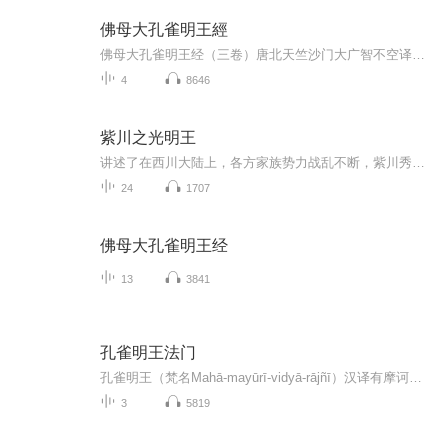
佛母大孔雀明王經
佛母大孔雀明王经（三卷）唐北天竺沙门大广智不空译佛在祇园，莎底苾刍为众破薪，被黑蛇螫，苦痛之极，阿难白佛求救。佛为说大孔雀咒，并诸神诸天诸佛菩萨名，及神咒，救之。与今流通本同。
4
8646
紫川之光明王
讲述了在西川大陆上，各方家族势力战乱不断，紫川秀为守护内忧外患的紫川家族，联手自己的结义兄弟帝林、斯特林拨乱反正，抵御外敌，在经历了血与火的洗礼，刀与剑的碰撞后，三兄弟终成长为心怀天下的英雄的故事。紫川秀演员杨旭文集睿智、霸气、可爱于一...
24
1707
佛母大孔雀明王经
13
3841
孔雀明王法门
孔雀明王（梵名Mahā-mayūrī-vidyā-rājñī）汉译有摩诃摩瑜利罗阇、佛母大孔雀明王等。此尊相传为毗卢遮那佛或释迦牟尼佛的等流身。密号为佛母金刚、护世金刚。在密教修法中，以孔雀明王为本尊而修者，称为孔雀明王经法，又称孔雀经法。为密教四大法...
3
5819