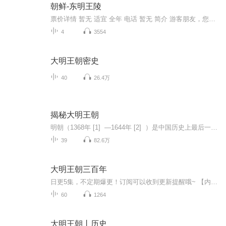
朝鲜-东明王陵
票价详情 暂无 适宜 全年 电话 暂无 简介 游客朋友，您好，欢迎您来到东明王陵。东明王陵位于平壤力浦区域的龙山里，是高句丽的建国始祖东明王朱蒙的陵墓。据说啊，东明王陵本来是位于“国内城”，也就是今天中国吉林省的集安市。在高朱梦建立了高句丽国之...
4
3554
大明王朝密史
40
26.4万
揭秘大明王朝
明朝（1368年 [1] ―1644年 [2] ）是中国历史上最后一个由汉族建立的大一统王朝，共传十六帝，享国二百七十六年。 [3-4] 元末民不聊生，爆发红巾起义，朱元璋加入郭子兴队伍。 [5] 1364年朱元璋称吴王，建立西吴。 [6] 1368年朱元璋称帝，国号为大明 [7] ，因皇室姓朱，又称朱明，定都于应天府 [8] ；1420年朱棣迁都至顺天府 [9] ，以应天府为陪都。 [10-11] 明初历经洪武之治、永乐盛世、仁宣之治等治世 [12] ，政...
39
82.6万
大明王朝三百年
日更5集，不定期爆更！订阅可以收到更新提醒哦~ 【内容简介】 为什么现代人对明朝兴趣这么大？为什么明朝受到小说家和影视剧的追捧？为什么有评论说“明朝是中国继汉、唐之后的盛世”？为什么明朝的皇帝几乎没有一个名声好的？为什么明朝会出现宦官当...
60
1264
大明王朝丨历史