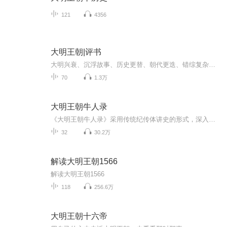
121
4356
大明王朝|评书
大明兴衰、沉浮故事、历史更替、朝代更迭、错综复杂、娓娓道来、微妙至极！！持续随缘更新，欢迎关注、订阅。
70
1.3万
大明王朝牛人录
《大明王朝牛人录》采用传统纪传体讲史的形式，深入洞察朱元璋、方孝孺、解缙、王阳明、唐伯虎等明朝最具代表性人物的人生轨迹与历史抉择。听完本专辑，你将了解到：明史第一悬案——夺了皇位的朱棣使尽诡异手段，到底想掩盖什么暗黑真相？被活埋的才子——“话多理直” 的解缙，为何会迎来断崖式的命运？离经叛道的异类——活得太有个性的李贽，如何对抗社会上的风言风语？颓放不羁的浪子——表面风光无限的唐伯虎，为何一生都在走“水逆”之路？… …这些人物的故事，或惊心动魄，或幽默有趣...
32
30.2万
解读大明王朝1566
解读大明王朝1566
118
256.6万
大明王朝十六帝