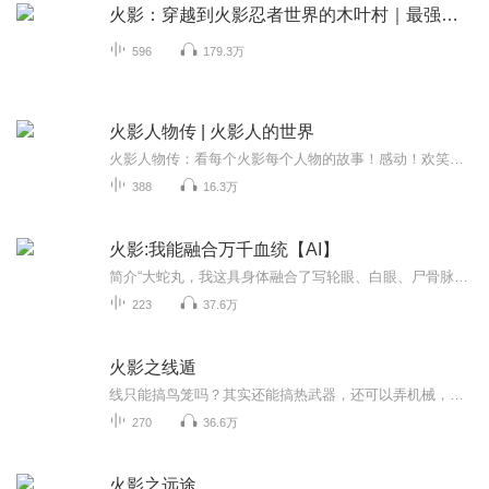
火影：穿越到火影忍者世界的木叶村｜最强火影诞生
596
179.3万
火影人物传 | 火影人的世界
火影人物传：看每个火影每个人物的故事！感动！欢笑！热血！
388
16.3万
火影:我能融合万千血统【AI】
简介“大蛇丸，我这具身体融合了写轮眼、白眼、尸骨脉、冰盾、岚遁等无数种血继限界，你想要吗？”“宇智波带土，你控制四代水影在雾隐村发动的血雾之政，血腥恐怖，是时候该结束了，今天我就要替天行道，结束你的黑暗统治。”“旋涡长门，苦海无边，回头...
223
37.6万
火影之线遁
线只能搞鸟笼吗？其实还能搞热武器，还可以弄机械，开高达！配合仙术和武装色霸气，月球都给你锤烂！ 这其实只是个死废宅，在火影慢慢成长的故事。女主是井野，单女主。
270
36.6万
火影之远途