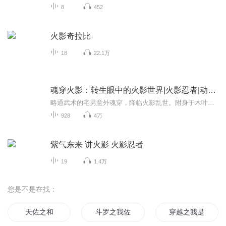
8
452
火影奇拉比
18
22.1万
魂穿火影：转生眼中的火影世界|火影忍者|动漫同人
略通武术的宅男意外魂穿，降临火影乱世。附身于木叶一个古老衰败家族的幻术下忍，前路茫茫，命运未卜。他无法预知能否改写木叶的未来，能否复兴濒临消亡的家族。唯一确定的是，他将以忍者之身立足此世，坚守本心忍道，开创独属于自己的传奇！
928
4万
紫气东来 讲火影 火影忍者
19
1.4万
您是不是在找：
天佐之和
斗罗之我佐唐三
穿越之我是佐助