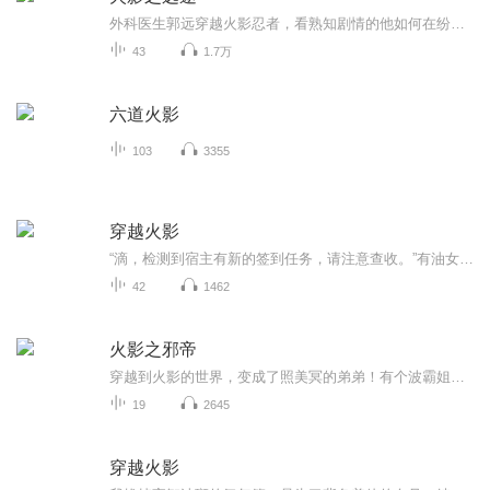
外科医生郭远穿越火影忍者，看熟知剧情的他如何在纷乱忍界找到自己的道路，最终屹立在忍界之巅
43
1.7万
六道火影
103
3355
穿越火影
“滴，检测到宿主有新的签到任务，请注意查收。”有油女至尊穿越到这个世界已经六年了，他生在油女一族，他的弟弟是油女至乃。算上他前世，他应该已经有40岁了，穿越到这个世界，体验了很多，他不仅是一名虫师，还是一名刀术忍者，幻术忍者，体术忍者，通...
42
1462
火影之邪帝
穿越到火影的世界，变成了照美冥的弟弟！有个波霸姐姐照着，主角修炼一路顺风，风骚却是从前去参加中忍考试开始！ 主角别的任务都是不接的，从来都是只接火之国的任务，因为这样就可以多多碰触木叶中的美女，好实行他的勾搭大计，帮助姐姐挖些墙角过来！
19
2645
穿越火影