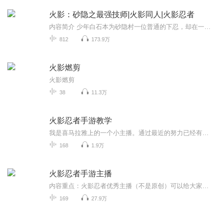
火影：砂隐之最强技师|火影同人|火影忍者
内容简介 少年白石本为砂隐村一位普通的下忍，却在一次意外中获得一件特殊的道具以及大量零碎记忆片段，在不断摸索推演的过程中，成功将异世界的初始技能高速移动，转化为属于自己的第一个忍术，从此少年白石就走上了一条砂隐村的最强技师之路。作者简介 ...
812
173.9万
火影燃剪
火影燃剪
38
11.3万
火影忍者手游教学
我是喜马拉雅上的一个小主播。通过最近的努力已经有了 100多个粉丝，然后呢我是主要出火影的视频和教学。然后我希望大家能支持我，谢谢大家。
168
1.9万
火影忍者手游主播
内容重点：火影忍者优秀主播（不是原创）可以给大家带来更多的欢笑，一起来看看有哪些你认识的主播吧。
169
27.9万