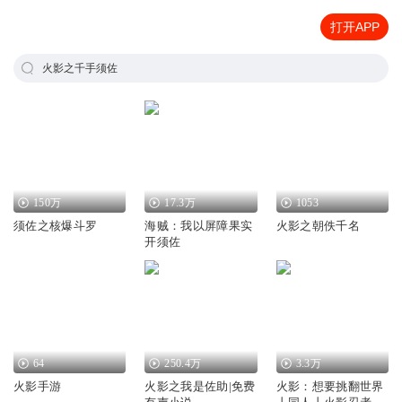
打开APP
火影之千手须佐
150万
17.3万
1053
须佐之核爆斗罗
海贼：我以屏障果实
火影之朝佚千名
开须佐
64
250.4万
3.3万
火影手游
火影之我是佐助|免费
火影：想要挑翻世界