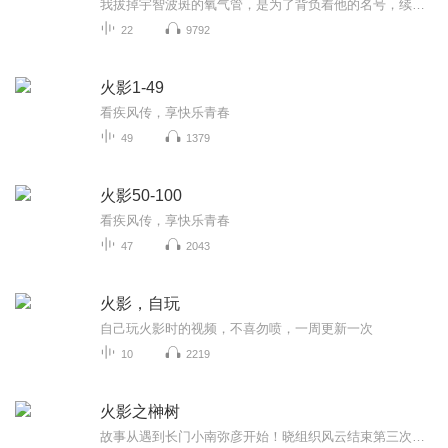
我拔掉宇智波斑的氧气管，是为了背负着他的名号，续写他在忍界的战栗，现在还缺两千两就能解封当年留下的十万大军。 只要你打钱给我，待我重登忍界巅峰之时，就封你做大名。 蒙多医生，恐惧稻草人，九尾阿狸，触手怪俄洛伊……
22
9792
火影1-49
看疾风传，享快乐青春
49
1379
火影50-100
看疾风传，享快乐青春
47
2043
火影，自玩
自己玩火影时的视频，不喜勿喷，一周更新一次
10
2219
火影之榊树
故事从遇到长门小南弥彦开始！晓组织风云结束第三次忍界大战结束四代火影前后结束雾隐内战与革新开启宇智波灭族事件开启作者会一一将漫画中很多语焉不详的大事件写出来，而且经得起推敲。希望大家多多收藏推荐，给作者一些写作上的鼓励，谢谢注：本文以火影漫画为基准，动画改编部分则有选择性的选用...