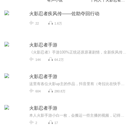
有声小说
丨同人丨火影忍者丨
佐助丨热血丨动漫
火影忍者疾风传——佐助夺回行动
22
1.6万
火影忍者手游
《火影忍者》手游100%正统还原原著剧情，全新疾风传篇章登场，十年百忍强力降临。“玩家可以任意扮演鸣人、佐助、宇智波鼬等高级忍者，体验酣畅淋漓的忍术格斗连打和全屏奥义大招。”
144
64.2万
火影忍者手游
这里有各位火影up主的作品，抖音里有（奇拉比在快手上也有）
604
280.8万
火影忍者手游
本人火影手游小白一枚，会搬运一些主播的视频，记得多多关注，多多订阅
2
17