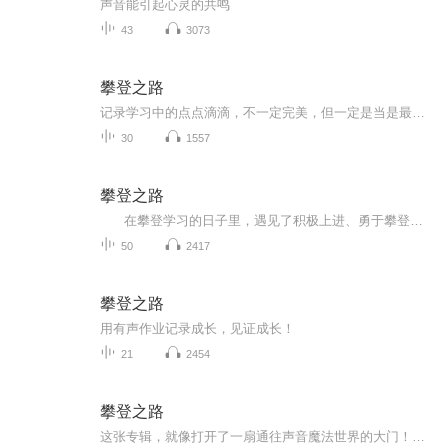
声音能引起心灵的共鸣
43
3073
攀登之路
记录学习中的点点滴滴，不一定完美，但一定是当是最真实的自己，期待蝶变
30
1557
攀登之路
在攀登学习的日子里，遇见了积极上进、勇于攀登的小伙伴，遇见了认真负责、全力引领的导师们，日子变得充实而灿烂。过程虽然艰辛，但挖掘了潜能，不断地成长。虽然每一次作业和试音都有些许瑕疵，但见证的是攀登之路上的点点滴滴，留下的是快乐的...
50
2417
攀登之路
用有声作业记录成长，见证成长！
21
2454
攀登之路
这张专辑，就像打开了一扇通往声音魔法世界的大门！这里集结了主播在喜马拉雅有声书主播攀登计划的精华作业，从青涩到专业，每一段声音都是主播跨越声线障碍的成长印记。无论你是想偷师主播的情绪渲染技巧，还是痴迷沉浸式故事演绎，亦或是单纯想在深夜被...