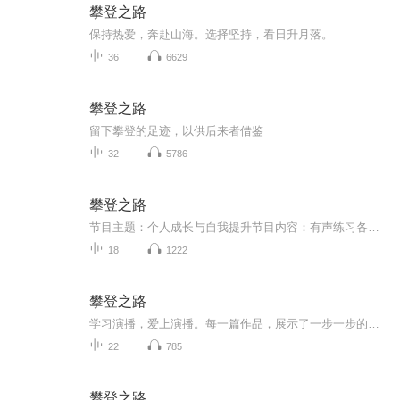
攀登之路
保持热爱，奔赴山海。选择坚持，看日升月落。
36
6629
攀登之路
留下攀登的足迹，以供后来者借鉴
32
5786
攀登之路
节目主题：个人成长与自我提升节目内容：有声练习各类作品主播介绍：攀登100期18班学员，进阶101期7班学员适合人群：• 学生• 上班族• 自由职业者• 任何希望愿意分享快乐的人你将收获：这些内容就像是你的“有声演播百宝箱”，里面装满了各种内容，让我...
18
1222
攀登之路
学习演播，爱上演播。每一篇作品，展示了一步一步的攀登之路。从最初的小白，到已经能独立完成一部作品：从录音开始，到剪辑，做后期。每一个 阶段，代表了当下的成长。虽然依旧稚嫩，距离一个成熟演播者还有相当长的路要走，但是我愿意为之努力，并深耕下...
22
785
攀登之路