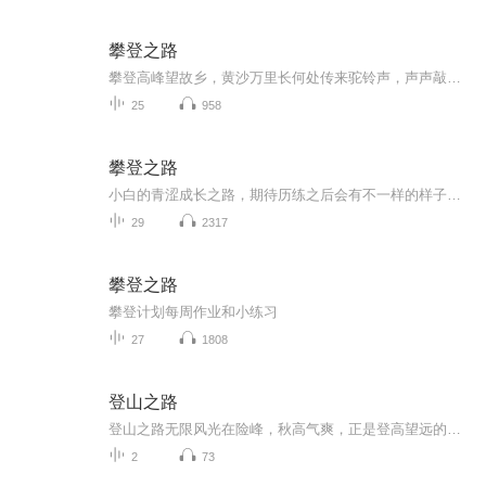
攀登之路
攀登高峰望故乡，黄沙万里长何处传来驼铃声，声声敲心坎盼望踏上思念路，飞纵千里山天边归雁披残霞，乡关在何方风沙挥不去印在，历史的血痕风沙挥不去苍白，海棠血泪... 致攀登的我攀登意味着进取，攀登意味着希望...攀登路...
25
958
攀登之路
小白的青涩成长之路，期待历练之后会有不一样的样子，期待自己的蜕变
29
2317
攀登之路
攀登计划每周作业和小练习
27
1808
登山之路
登山之路无限风光在险峰，秋高气爽，正是登高望远的好季节。我们往往被生活、工作的琐事所羁绊、烦恼、困惑，登一次山，哪怕这山不算高，我们可以加快登山的速度，一趟下来，一切都仿佛烟消云散了，迈着轻松的步履下山来，带着美好的期待，一切又重新开始...
2
73