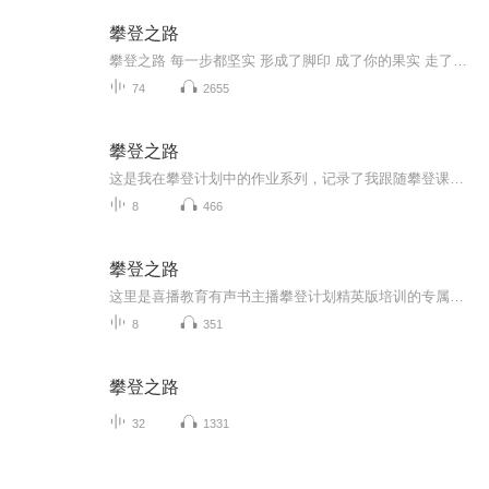
攀登之路
攀登之路 每一步都坚实 形成了脚印 成了你的果实 走了就走坚实些吧
74
2655
攀登之路
这是我在攀登计划中的作业系列，记录了我跟随攀登课程学习的点点滴滴。希望各位小耳朵能够给予点评和指正。节目主题：攀登作业适合谁听：声音爱好者，攀登学员主播介绍：攀登72期学员，一个在努力提升自己的新人小白。
8
466
攀登之路
这里是喜播教育有声书主播攀登计划精英版培训的专属练习专辑- 每周聚焦 1 个核心训练模块，记录从文本解析到有声演绎的完整打磨过程。每一份作业都是对 “有声书主播” 专业素养的进阶叩问，从基础发声到高阶演绎，循序渐进解锁有声表达的核心能力。
8
351
攀登之路
32
1331