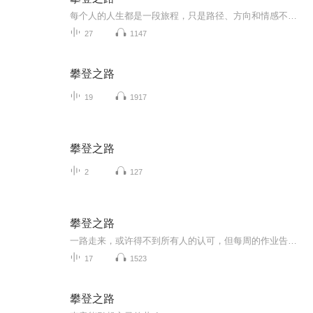
每个人的人生都是一段旅程，只是路径、方向和情感不同，所以每个人的故事也各不相同。
27
1147
攀登之路
19
1917
攀登之路
2
127
攀登之路
一路走来，或许得不到所有人的认可，但每周的作业告诉自己：你也在进步。八周的学习，有过迷茫，也有过自我否定，但回头看去，原来那也是学习进步的必经之路。我们熬过的夜，我们薅秃的头发，我们毕业了。本专辑是我们八周内的作业和正在学习中的高阶班的...
17
1523
攀登之路