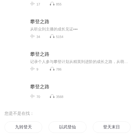
17
855
攀登之路
从听众到主播的成长见证•••
34
5154
攀登之路
记录个人参与攀登计划从精英到进阶的成长之路，从萌新小白到满星作业，供同为学习攀登的同学们借鉴交流。
9
786
攀登之路
70
3568
您是不是在找：
九转登天
以武登仙
登天末日