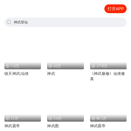
打开APP
神武登仙
7.6万
42万
1770万
镇天神武|仙侠
神武
《神武极修》仙侠修
真
11万
3.6万
80.5万
神武霸帝
神武图
神武霸帝