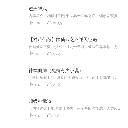
逆天神武
内容简介：杨康来到这个世界十几年之后，偶然发现灵根被断的自己，还有一个许久未被发现的系统，这也太牛啦！居然可以这样修炼！哇咔咔！这家伙不是可以习武、修仙、正道，纵情江湖，还有......嘿嘿！由主播：朗烨播讲 又名《名撼天辖宇》
676
31.1万
【神武仙踪】踏仙武之路逆天征途
神武仙踪字数: 7,189,991九千年前，仙武帝尊率领百万神将打入太古洪荒，却无一人归来，只有一缕真火遗留世间。 九千年后，门派废徒叶辰，被赶出宗门，无以为家，机缘巧合之下偶得真火，再踏仙武之路。 这是一个神魔仙佛并立的世界，这是一个诸天万域混乱的年代，叶辰的逆天征途，由此开始。【收听须知】1、本作品为美女机器人有声书，免费更新可收听、可下载、重复收听。2、更新的有声书小说章节，是喜马拉雅最多的。3、听完不过瘾，听完还想听，获取更多精彩原创独家...
30
5.2万
神武仙踪（免费有声小说）
【收听须知】1、该专辑免费收听。2、由于音频节目更新的比较慢，如想快速阅读小说文字版的全部章节，请在微中搜索公中号【听有文学】，关注后，并在公中号中回复：【248】，便可快速阅读小说文字版全集。3、如果您也想拥有这样的音频小说，也想通过音频小说挣到人生第一桶金，请联系v：18724784547（适合所有宝妈，上班者，大学生.....）...
116
2.2万
超级神武道
【内容简介】地球联邦时代，开发基因潜能成为人类赖以生存的依靠。一部十八重的基础心诀，开启了基因全面异变时代。 一套武道修炼系统，将这种异变推到了巅峰。 “重回一百三十年前，我当无敌天下！”---秋少白。【作者/主播】作者：会飞的是鱼，网络小说...
316
11万