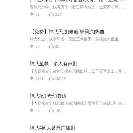
看神武少年，快意恩仇；看三界有情人，生死不相离。欢迎收听由多益网络出品，北冥有声制作的《神武4》品牌广播剧——《神武少年行》！更新时间：每周一和每周三中午12点各更一集~
13
2.2万
【免费】神武天道|修仙|争霸流|热血
烽火乱世，战争肆虐，无数王朝覆灭，英雄浴火重生。少年萧云年少为将，率铁血军队抵御数倍强敌，九次击退援军。然敌军阴谋暗藏，妖物携仙法突袭。萧云战死之际，梦碎不甘。醒来却已穿越成墨羽，曾为仙界天之骄子的他，在新身份下又将开启怎样的传奇？乱世...
10
62
神武至尊丨多人有声剧
【内容简介】诸神，拥有天赐血脉，立于苍穹之上，掌控众人命运；林阳，一个平凡少年，却立誓逆天改命！毁天轮回，扭转生死之宿轮，只为亲情长存。火狱，岚峰，狂涛，芥海，林阳一步步历尽艰险，缔造传奇。战诸神，只为坚守一份万古沧桑终不移的承诺。魔阻...
1343
157.2万
神武纪 | 奇幻复仇
【内容简介】现代都市生活的诚子昂离开了生活18年的孤儿院，再即将离开时院长转交给他了父母的遗物，开启了一段成为英雄之路：斗上古凶兽、拯救苍生；偶遇神兽、世缘解秘……在这世间从来没有什么所谓的公平，也没有什么事实…事实并非真理…一切的一切都...
40
1934
神武4同人番外广播剧