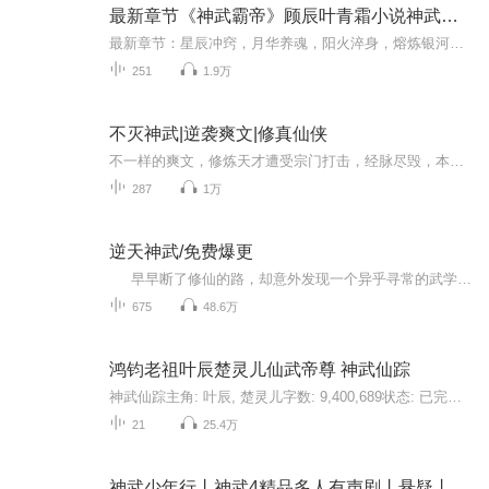
最新章节《神武霸帝》顾辰叶青霜小说神武霸帝
最新章节：星辰冲窍，月华养魂，阳火淬身，熔炼银河血，身成不灭恒星体！少年顾辰身怀天辰万象诀，在这天才如雨，强者如云的世界，以手中三十三重天秘术，登临绝巅！任你神道无双，武道绝顶，不敌我的霸道！...【收听须知】1、《神武霸帝》，主角：顾辰叶...
251
1.9万
不灭神武|逆袭爽文|修真仙侠
不一样的爽文，修炼天才遭受宗门打击，经脉尽毁，本以为只能做个逍遥小捕快，却因为一把匕首的出现改变了他的一生·····
287
1万
逆天神武/免费爆更
早早断了修仙的路，却意外发现一个异乎寻常的武学的蹊径，不管是看到、听到、想到，都是以武入道的宝贝！从此修武不羡仙，乾坤握，终逆天！！ 不要轻易否定自己，在这条路不通的同时，还有很多条路，在等着你踏足，来吧！走自己的叫别人...
675
48.6万
鸿钧老祖叶辰楚灵儿仙武帝尊 神武仙踪
神武仙踪主角: 叶辰, 楚灵儿字数: 9,400,689状态: 已完结 共 3365 章九千年前，仙武帝尊率领百万神将打入太古洪荒，却无一人归来，只有一缕真火遗留世间。如想快速阅读小说文字版全集请在威\新搜一搜中搜索工、种、浩【书班】，关注并回复数字：【5】，便可快速阅读文字全版。（注意：需要关注工、种、浩，在工种浩中回复才有效）九千年后，门派废徒叶辰，被赶出宗门，无以为家，机缘巧合之下偶得真火，再踏仙武之路。 这是一个神魔仙佛并立的世界，这是一个诸天万域混乱的年代，叶辰的逆天征途，由此开始。
21
25.4万
神武少年行丨神武4精品多人有声剧丨悬疑丨爱情丨免费