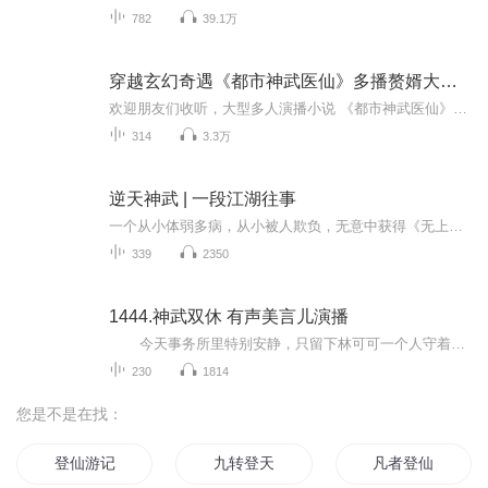
782
39.1万
穿越玄幻奇遇《都市神武医仙》多播赘婿大逆转，成就医仙
欢迎朋友们收听，大型多人演播小说 《都市神武医仙》，ZF鹤旷/著，由主播笑风沙、伍月安安、妙泠、亿暮千城、璇月降雪、谭谈翻译官、解忧丸、子若挨着废宝、冰菠萝胖菠萝乓扑喷、琳清语等演播，由喜马拉雅官方出品，笑风沙团队制作，带您走入赘婿大逆转，...
314
3.3万
逆天神武 | 一段江湖往事
一个从小体弱多病，从小被人欺负，无意中获得《无上神武》，他该如何选择？是平平淡淡的生活？还是轰轰烈烈的战斗？武者的世界，以弱肉强食为准则，奇遇，夺宝，改变体质，一人？独行武？九本绝世奇书，《无上神武》，《盛世药典》，《阵法天地》，《摘星...
339
2350
1444.神武双休 有声美言儿演播
今天事务所里特别安静，只留下林可可一个人守着，室内静的出奇，连个电话也没有，她呆愣的看着室外，四月的春，真是奇怪？竟然雪不断，昨日里是沙尘，今天却又下了雪，强劲的风吹着漫天的白，斜刮着织出了一片颠倒的世界，只听得光光当当的，不...
230
1814
您是不是在找：
登仙游记
九转登天
凡者登仙