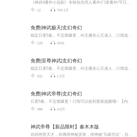
《神武4番外小说剧》专辑包含同人番外/门派番外/节日特辑/夏日奇谭等夏日奇谭妙音篇《封音千秋梦》夏日奇谭之《荔枝仙子》夏日奇谭灵墨篇《竹简传情》夏日奇谭弈仙篇《棋道无涯》夏日奇谭画魂篇《墨舞芳华》门派小说广播剧-武侯玄机门派小说广播剧-大道无名福利：订阅点赞评论-每期抽选10名幸运听友获得喜马拉雅VIP会员兑换卡《神武4》电脑版与手游现已全平台上线，全新门派武侯府和无名谷精彩来袭，独特的门派招式，全新的人物形象，邀你一起探析新门派背后的故事。本剧由神武4联...
12
744.1万
免费|神武极天|玄幻奇幻
稳定日更5集，不定期爆更，AI主播良心又迷人，订阅追更不迷路！ 【内容简介】 修炼天才遭受宗门打出，经脉尽毁，本以为只能做一世凡人，一把匕首的出现改变了他的一生，他的人生到底如何…… 【作者介绍】 作者：勿忘初心
129
4243
免费|至尊神武|玄幻奇幻
稳定日更5集，不定期爆更，AI主播良心又迷人，订阅追更不迷路！ 【内容简介】 最强武技+最强肉体=绝对武力这里是武者的世界，强者可以支手搬山，拳破苍穹。这里是弱者的坟墓，弱者无立锥之地，形如猪狗蝼蚁。这里体修衰落，气修盛行。这里人才辈出...
331
1.5万
免费|神武帝尊|玄幻奇幻
日更5集，不定期爆更！订阅可以收到更新提醒哦~ 【内容简介】 重生废物之身，前神武尊者罗峰以黑光神魂崛起。天灵宗的嘲笑与欺侮，化作他涅槃的引子。肩负宗门重任，他踏足天残古地，追寻古修士遗迹。一次意外邂逅，沐浴的美女弟子误以为他是窥私狂，追逐...
498
4.6万
神武帝尊【新品限时】秦木木版
自幼绝世天才，却偶得神秘灵珠，得神秘“凡级功法”，自甘成为废物。 隐忍七年，再现绝世天赋，横扫八荒。世间所谓的天才，只能仰望他的背影，所谓的太古灵族，只配给他提鞋。目之所及，谁敢不跪！ 这是一个玄气的浩瀚世界。境界划分：神脉境，元丹境，地...