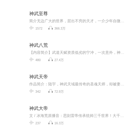
神武至尊
简介无边广大的世界，层出不穷的天才，一介少年自微末崛起，踏破天路，败尽群雄！从卑下的矿工，到至高无上的主宰；自朝不保夕，到永恒不灭！这是属于至尊神武的传奇！楔子...
1572
366.3万
神武八荒
【内容简介】武道天赋资质低劣的宁冲，一次意外，神奇获得了一种胜过妖孽悟性的感觉。 只需跟着感觉走，同样的功法和武技，别的武修还再为功法武技而苦恼的时候，宁冲已经在冲击最高的武技功法境界； 别的武修从来不屑一顾的垃圾武技，却在宁冲手中爆发出...
480
27.4万
神武天帝
作品简介：陆宇，神武天域最传奇的圣魂天师，却被妻子与兄弟联手暗害，重生到数百年后的同名少年身上。重活一世，陆宇立志要手刃那对狗男女，以武逆天，重回天域，融炼万法，称尊天地！作者：心梦无痕主播：说书人魏小贤购买须知：1、本作品为付费有声书，前【60】集为免费试听。2、版权归趣阅有声所有，严禁翻录成任何形式，严禁在任何第三方平台传播，违者将追究其法律责任。3、在购买过程中，如果您有任何问题，可以按以下方法咨询在线客服：（1）喜马拉雅APP【账号】-【帮...
342
72.9万
神武大帝
文 / 冰海荒原播音：思刻雷帝传承统帅三千世界！大千世界，亿万生灵，而血脉，则为生命修行之本源。古老的青铜巨门，封印的雷帝神殿，将为方牧带来怎样的奇迹？重生而来的他，从一个卑微的生灵，靠着不屈的意志，踏上了巅峰的征程！
237
16.3万