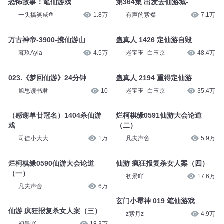
恐怖故事：笔仙游戏
第364集 出发去仙游城-
一头搞笑咸鱼
1.8万
有声的紫襟
7.1万
万古神帝-3900-携仙游山
蛊真人 1426 定仙游自毁
暮玖Ayla
4.5万
老宝玉_白玉京
48.4万
023.《梦回仙游》24分钟
蛊真人 2194 重得定仙游
旭思读书君
10
老宝玉_白玉京
35.4万
（感谢单廿冠名）1404杀仙游
烂柯棋缘0591仙游大会论道
戏
（二）
司徒小大大
1万
凡夫声舍
5.9万
烂柯棋缘0590仙游大会论道
仙游 疯狂报复杀女人案（四）
（一）
初景吖
17.6万
凡夫声舍
6万
玄门小霉神 019 笔仙游戏
仙游 疯狂报复杀女人案（三）
z紫月z
4.9万