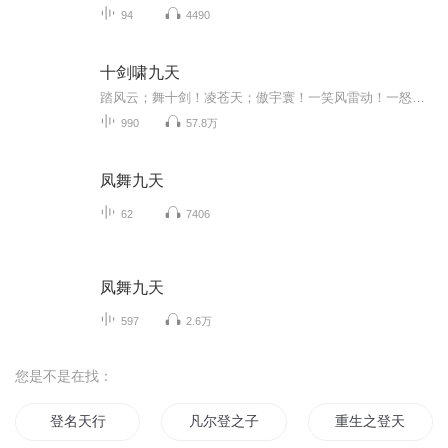
94
4490
十剑啸九天
踏风云；舞十剑！凌苍天；傲宇寰！一笑风雷动！一怒苍穹颤！一剑指长天！一眼藐苍生！炎黄男儿，应顶天立地，敢作敢当！炎黄男儿，应铁血壮歌，不惧万敌！我若笑，斗转星移；我若欢，普天同庆！我若悲，沧海寒颤！我若杀，风云日月皆变色，天崩地裂；乾坤...
990
57.8万
凤舞九天
62
7406
凤舞九天
597
2.6万
您是不是在找：
登名天行
凡尔登之子
重生之登天路