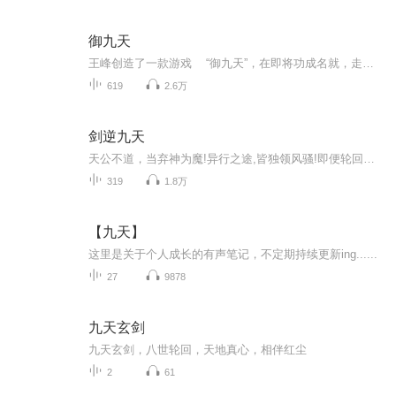
御九天
王峰创造了一款游戏 “御九天”，在即将功成名就，走向人生巅峰的时候，穿越到了 “九天世界”。可是穿越必备的辅助系统呢？不是高富帅也就罢了，毕竟王家兄弟是个有才华的人，可，地牢小皮鞭开局是什么鬼？
619
2.6万
剑逆九天
天公不道，当弃神为魔!异行之途,皆独领风骚!即便轮回了几世，心中那一颗赤诚不变。就以手中之剑，在这万相红尘中写下辉煌。背命搏天!终有一日，我当踏仙成魔，弃神为尊!
319
1.8万
【九天】
这里是关于个人成长的有声笔记，不定期持续更新ing......
27
9878
九天玄剑
九天玄剑，八世轮回，天地真心，相伴红尘
2
61