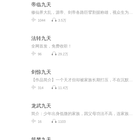
帝临九天
修仙界大乱，源帝、剑帝各路巨擘割据称雄，视众生为蝼蚁。而我，只是一颗被所有人踩在脚下的废种。他们夺我造化，断我仙路，笑我永无翻身之日！殊不知，我这颗种子，吞的是天地气运，修的是无上霸体！待我破土之日，必以尔等帝血染青天！看我一介凡种，如...
1044
3.5万
法转九天
全网首发，免费收听！
96
29.2万
剑惊九天
【作品简介】一个天才但却被家族长期打压，不在沉默中死亡，就在沉默中爆发。宝剑出鞘之日，且看我如何剑惊九天！【作者简介】木弓长点【播音简介】小小七和弦：青年配音演员。擅长声线：少年、青年、中年、老年。播音风格：轻松舒适不紧绷，可盐可甜可逗...
314
11.4万
龙武九天
简介：少年出身低微的家族，因父母功法不高，连家族的祠堂也进不了。这是一个以修炼为尊的大陆，少年为了走出被人奴役的屈辱，毅然走上了修炼之道，可是这一走，就再也回不了头...... 白岩寺无机崖，孤胆出没妖兽地，无意之中，得到一棵老藤树的远古古神残留的魂魄， 靠着家族遗留的一块血玉，逃过了去四中学院考试追杀的恶运，并遇到了一个绿裙少女，在其帮忙下，方才化险为夷，顺利进入武学院比试。然而在一切都在掌握之中时，以远古元神打败一个个对手，然而，从小亲梅竹马的少女，却倒戈向自己，失望之余，大败而走！ 又来到低一级的学院进一步继续修行，条件极其恶劣，在学院附近，突然起了一阵奇怪的“风”，学院为除妖风，少年身陷断崖之下，被美女秦花所救，两人一见钟情，一起打败“妖风”，得到一枝竹笛...... 当再次来到当初的武学院时，曾经的搭档小怡，已与意中人曹金在一起，而“发小”与曾经的对手李俊在一起历练。找不到一起对练的女搭档，一次比试中，显露了不凡的潜力，一个红衣女孩却主动找上门。 在学院组织的一次去万青山远古石碑争夺中，意外得到了消失百年的“天玄功”大法前两层，回到学院后，开始偷偷学习，学成之后，多次打败对手。在一次意外中，一个歹徒功法相当厉害，在万不得已地情况下，使出“天玄功”，救了少女，而此少女正是与少年所在越人帝国有纠葛的中丹帝国的公主，而被杀的正是罗林帝国的将军，罗林帝国与中丹帝国已经结盟，要灭掉越人帝国，少女正是潜入刺探消息，没有想到反被救。 因学天玄功，受到血石魔教的追杀，无奈之下，进入大罗山脉，见一个美女在温泉里洗澡，原来是那个在学院里自己心仪的少女，在温柔的感情面前，失去的方向，次日醒来，“天玄功”秘藉也随同消失。 进入一个深谷中闭关修炼，想借助竹笛突破第三层，就在这时，听到好像从远古传来的声音...... 是远古妖魔罗刹就要冲破封印，而封印此罗刹的正是玄天功的主人，主人要求冯龙担负起重封罗刹的使命，不然天下生灵涂炭，民不聊生。 去天凡帝国，郎山主峰，“灵石回风”，进入石碑，吸取里面的灵气，方能练成天玄功，同时身体内的古神重新被唤醒。 古神得知血石魔欲欲掌控三界，唤醒罗刹，解开封印，大开杀戒，以血生造血石人，天下一片混乱。古神与血石魔同归与尽。 然后到东域界浮盖山“收妖塔”下，取得上古神器，取得混沌钟，只有利用天玄功，使用混沌钟，才将罗刹魔头再次彻底封印，拯救苍生。 冯龙已经练到破虚，突破天地之力的束缚，回到地球，救回病床上的同名字冯龙，而这个冯龙却有修仙大陆的魂魄，原来，故事才刚开始……
16
1103
筑梦九天