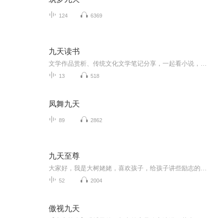
124
6369
九天读书
文学作品赏析、传统文化文学笔记分享，一起看小说，一起做笔记，一起学国文！
13
518
凤舞九天
89
2862
九天至尊
大家好，我是大树姥姥，喜欢孩子，给孩子讲些励志的故事。在这本专辑九天至尊这部小说中讲述的就是一位隐忍坚强的少年受尽屈辱，从底属蝼蚁受挫逆天改命最后成为九天唯一至尊希望孩子们读后受益匪浅。
52
2004
傲视九天