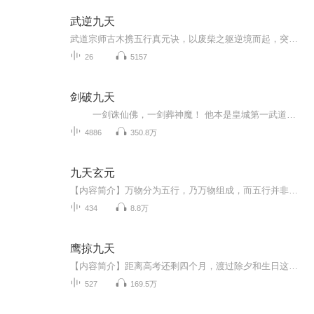
武逆九天
武道宗师古木携五行真元诀，以废柴之躯逆境而起，突破武道七境，领悟三千大道，开启一步步登顶九天的王者之路，力战群雄，怒斩诸神；冲冠一怒只为红颜！
26
5157
剑破九天
一剑诛仙佛，一剑葬神魔！ 他本是皇城第一武道天才，却丹田被毁，沦为天下人耻笑的废物。 绝望之际，竟发现体内藏有一座剑神墓！ 十八道神秘墓碑，刻印着无上剑道绝学，墓中更有一道神剑之魂，名为葬天！ 从此之后，一个亘古未有的剑神横...
4886
350.8万
九天玄元
【内容简介】万物分为五行，乃万物组成，而五行并非能够完全囊括一切，而总有一些东西是超脱于某些规则之外，比如说天雷，生于火而超脱于火，不受五行控制，超脱于五行之外，而天下间，能够得到天雷之力的人少之又少，传闻中，第一个手持天雷之下镇压血巫...
434
8.8万
鹰掠九天
【内容简介】距离高考还剩四个月，渡过除夕和生日这一天后，怀揣翱翔蓝天梦想的周海，突然发现梦想，第一次触手可及。这是一位天之骄子的故事，更是一个苍穹之巅的传奇。睥睨天下的战鹰，凝聚于身的白色音爆云，还有属于那一份人类自古以来的飞行之梦。一...
527
169.5万