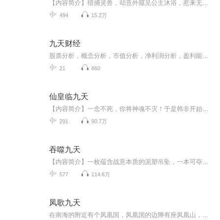
【内容简介】猎捕灵兽，却意外窥见公主沐浴，惹来无尽追杀！危境中，少年宗逸激发星元神通，突破修炼瓶颈，以天才资质修炼九玄大法！逆天而行，威凌天下，凭借自身的天赋与奇遇，最终踏上无极巅峰。【作者/主播简介】作者：灵山岛主，网络小说作家，代表作...
494
15.2万
九天财经
股票分析，概念分析，市值分析，净利润分析，盈利能力分析，盈利质量分析，偿债能力分析，运营能力分析，现金流分析，地区概念分析，氟化工概念，芯片概念，农业种植概念，新能源概念，三大表分析，成长能力，roe分析，roic分析，短线指标分析
21
860
仙皇临九天
【内容简介】一念不死，你将神魂不灭！于是韩非开始了各种花样作死。无敌仙王，盖世道尊我统统都不怕。瞅你咋地了？我还惹你呢！抢仙女，偷神药，炸福地，杀圣子！你们不服就来弄死我啊！弄不死我？嘿嘿嘿嘿嘿嘿，你完蛋了！ 【制作简介】 作者：秋水 播音：天亮...
291
90.7万
吞噬九天
【内容简介】一枚蕴含战意本质的泥塑吊坠，一本可夺天命为己身的绝世功法，聚集万千气运于一身，看落魄少年白梓年为救其母，醒其父，走向那逆天修神之路。【作者/主播简介】作者：牧笛，网络小说作家。主播：干将_余音【购买须知】1、本作品为付费有声书，...
577
114.6万
凤歌九天
在南海的附近有个凤凰国，凤凰国的边陲有座凤凰山，凤凰山上有个凤凰谷。据说里面住着凤凰，一只凤，一只凰，凤为雄，凰为雌。凤凰性格高洁，非晨露不饮，非嫩竹不食，非千年梧桐不栖。山谷里有划分为四个区域，如同春夏秋冬四个季节，分别住着掌管四季开...