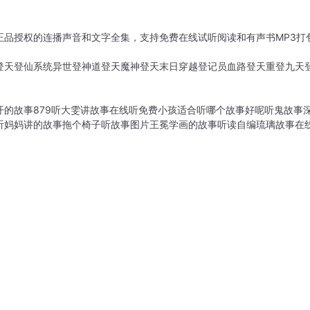
正品授权的连播声音和文字全集，支持免费在线试听阅读和有声书MP3打
登天
登仙系统
异世登神道
登天魔神
登天末日
穿越登记员
血路登天
重登九天
的故事879
听大雯讲故事在线听免费
小孩适合听哪个故事好呢
听鬼故事
听妈妈讲的故事
拖个椅子听故事图片
王冕学画的故事听读
自编琉璃故事在