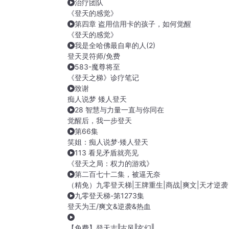
治疗团队
《登天的感觉》
第四章 盗用信用卡的孩子，如何觉醒
《登天的感觉》
我是全哈佛最自卑的人(2)
登天灵符师/免费
583-魔尊将至
《登天之梯》诊疗笔记
致谢
痴人说梦 矮人登天
28 智慧与力量一直与你同在
觉醒后，我一步登天
第66集
笑姐：痴人说梦·矮人登天
113 看见矛盾就亮见
《登天之局：权力的游戏》
第二百七十二集，被逼无奈
（精免）九零登天梯|王牌重生|商战|爽文|天才逆袭
九零登天梯-第1273集
登天为王/爽文&逆袭&热血
【免费】登天志‖古风‖玄幻‖