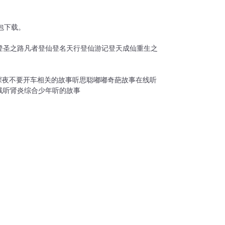
包下载。
登圣之路
凡者登仙
登名天行
登仙游记
登天成仙
重生之
深夜不要开车
相关的故事听思聪
嘟嘟奇葩故事在线听
线听
肾炎综合少年听的故事