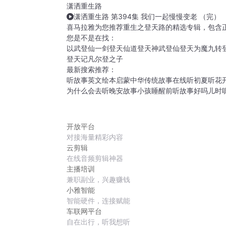
潇洒重生路
潇洒重生路 第394集 我们一起慢慢变老 （完）
喜马拉雅为您推荐重生之登天路的精选专辑，包含
您是不是在找：
以武登仙
一剑登天
仙道登天
神武登仙
登天为魔
九转
登天记
凡尔登之子
最新搜索推荐：
听故事英文绘本启蒙
中华传统故事在线听
初夏听花开
为什么会去听晚安故事
小孩睡醒前听故事好吗
儿时
开放平台
对接海量精彩内容
云剪辑
在线音频剪辑神器
主播培训
兼职副业，兴趣赚钱
小雅智能
智能硬件，连接赋能
车联网平台
自在出行，听我想听