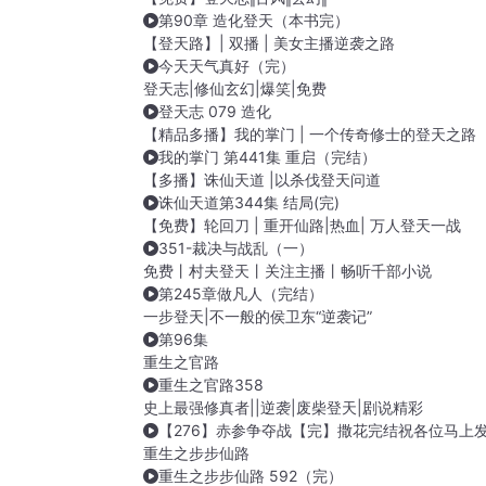
第90章 造化登天（本书完）
【登天路】| 双播 | 美女主播逆袭之路
今天天气真好（完）
登天志|修仙玄幻|爆笑|免费
登天志 079 造化
【精品多播】我的掌门 | 一个传奇修士的登天之路
我的掌门 第441集 重启（完结）
【多播】诛仙天道 |以杀伐登天问道
诛仙天道第344集 结局(完)
【免费】轮回刀 | 重开仙路|热血| 万人登天一战
351-裁决与战乱（一）
免费丨村夫登天丨关注主播丨畅听千部小说
第245章做凡人（完结）
一步登天|不一般的侯卫东“逆袭记”
第96集
重生之官路
重生之官路358
史上最强修真者||逆袭|废柴登天|剧说精彩
【276】赤参争夺战【完】撒花完结祝各位马上
重生之步步仙路
重生之步步仙路 592（完）